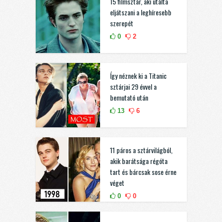
15 filmsztár, aki utálta
eljátszani a leghíresebb
szerepét
0
2
Így néznek ki a Titanic
sztárjai 29 évvel a
bemutató után
13
6
11 páros a sztárvilágból,
akik barátsága régóta
tart és bárcsak sose érne
véget
0
0