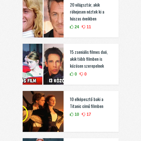
20 világsztár, akik
röhejesen néztek ki a
húszas éveikben
24
11
15 zseniális filmes duó,
akik több filmben is
közösen szerepelnek
0
0
10 elképesztő baki a
Titanic című filmben
10
17