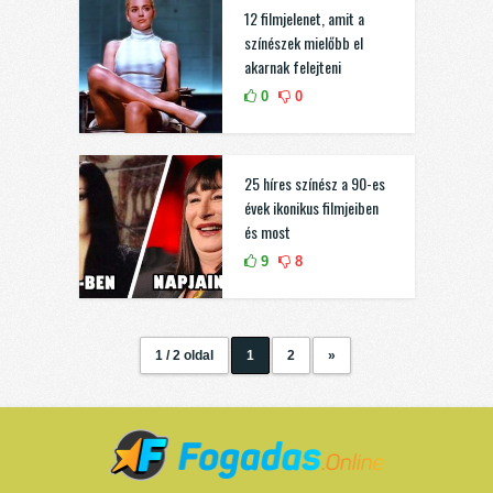
12 filmjelenet, amit a
színészek mielőbb el
akarnak felejteni
0
0
25 híres színész a 90-es
évek ikonikus filmjeiben
és most
9
8
1 / 2 oldal
1
2
»