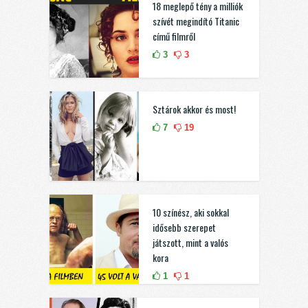
18 meglepő tény a milliók
szívét megindító Titanic
című filmről
3
3
Sztárok akkor és most!
7
19
10 színész, aki sokkal
idősebb szerepet
játszott, mint a valós
kora
1
1