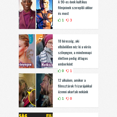
A 90-es évek kultikus
filmjeinek szereplői akkor
és most
1
3
18 híresség, aki
elbűvölően néz ki a vörös
szőnyegen, a mindennapi
életben pedig átlagos
emberként
0
1
12 alkalom, amikor a
filmsztárok frizurájukkal
üzenni akartak nekünk
1
0