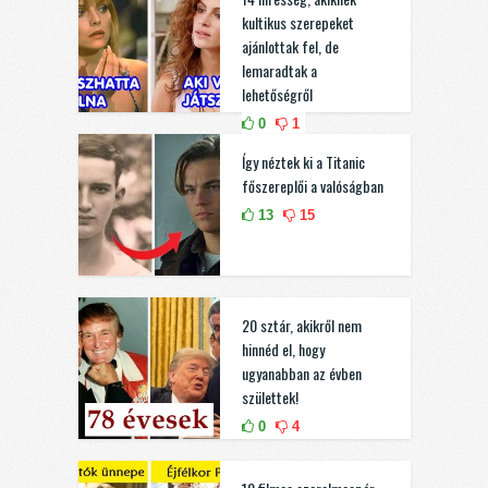
kultikus szerepeket
ajánlottak fel, de
lemaradtak a
lehetőségről
0
1
Így néztek ki a Titanic
főszereplői a valóságban
13
15
20 sztár, akikről nem
hinnéd el, hogy
ugyanabban az évben
születtek!
0
4