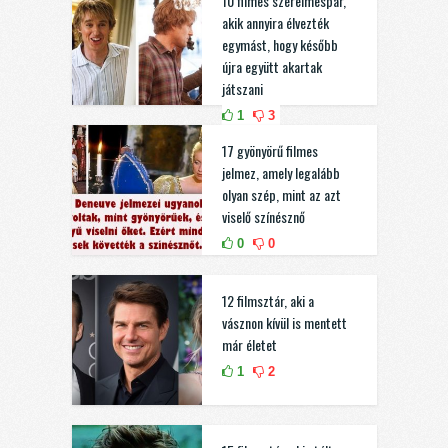
10 filmes szerelmespár,
akik annyira élvezték
egymást, hogy később
újra együtt akartak
játszani
1
3
17 gyönyörű filmes
jelmez, amely legalább
olyan szép, mint az azt
viselő színésznő
0
0
12 filmsztár, aki a
vásznon kívül is mentett
már életet
1
2