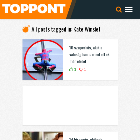
All posts tagged in: Kate Winslet
10 szuperhős, akik a
valóságban is mentettek
már életet
1
1
14 híresség, akiknek