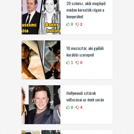
20 színész, akik meglepő
módon keresték régen a
kenyerüket
0
2
10 mozisztár, aki gyűlöli
korábbi szerepeit
1
0
Hollywoodi sztárok
változásai az évek során
0
4