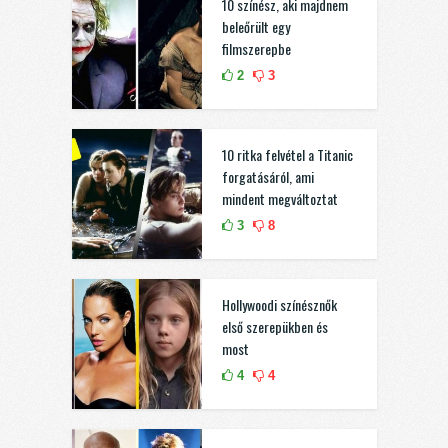
10 színész, aki majdnem
beleőrült egy
filmszerepbe
2
3
10 ritka felvétel a Titanic
forgatásáról, ami
mindent megváltoztat
3
8
Hollywoodi színésznők
első szerepükben és
most
4
4