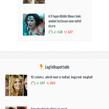
A 8 legordítóbb filmes baki,
amiket biztosan nem vettél
észre
118
127
Legfelkapottabb
10 színész, akiről nem is tudtad, hogy már meghalt
157
223
Gyereksztárok akkor és most