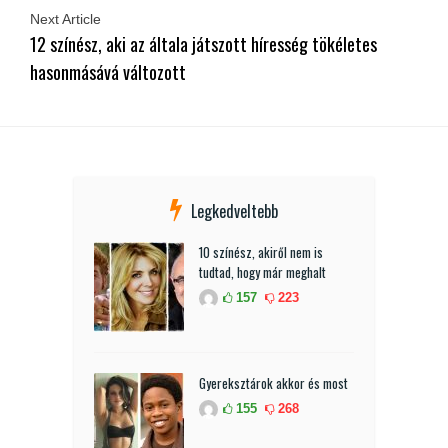
Next Article
12 színész, aki az általa játszott híresség tökéletes
hasonmásává változott
Legkedveltebb
10 színész, akiről nem is
tudtad, hogy már meghalt
157
223
Gyereksztárok akkor és most
155
268