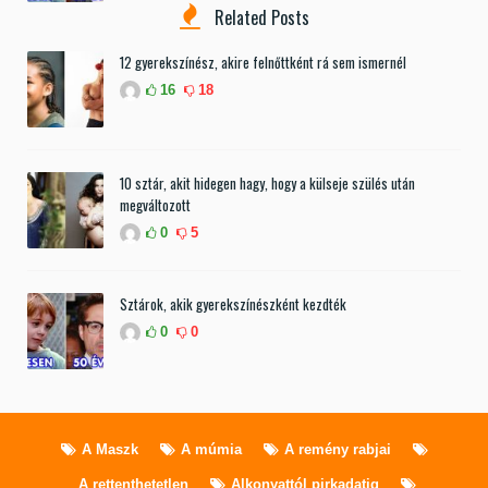
Related Posts
12 gyerekszínész, akire felnőttként rá sem ismernél
16
18
10 sztár, akit hidegen hagy, hogy a külseje szülés után
megváltozott
0
5
Sztárok, akik gyerekszínészként kezdték
0
0
A Maszk
A múmia
A remény rabjai
A rettenthetetlen
Alkonyattól pirkadatig