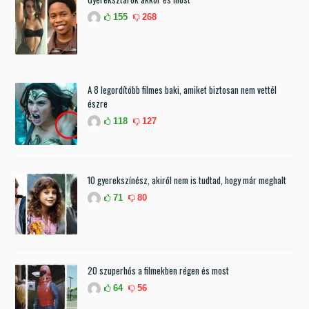
155
268
A 8 legordítóbb filmes baki, amiket biztosan nem vettél
észre
118
127
10 gyerekszínész, akiről nem is tudtad, hogy már meghalt
71
80
20 szuperhős a filmekben régen és most
64
56