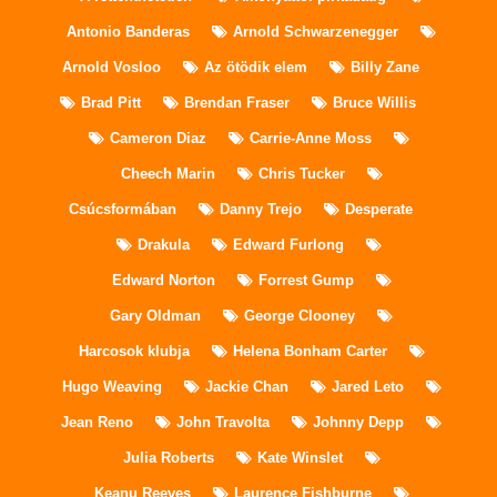
Antonio Banderas
Arnold Schwarzenegger
Arnold Vosloo
Az ötödik elem
Billy Zane
Brad Pitt
Brendan Fraser
Bruce Willis
Cameron Diaz
Carrie-Anne Moss
Cheech Marin
Chris Tucker
Csúcsformában
Danny Trejo
Desperate
Drakula
Edward Furlong
Edward Norton
Forrest Gump
Gary Oldman
George Clooney
Harcosok klubja
Helena Bonham Carter
Hugo Weaving
Jackie Chan
Jared Leto
Jean Reno
John Travolta
Johnny Depp
Julia Roberts
Kate Winslet
Keanu Reeves
Laurence Fishburne