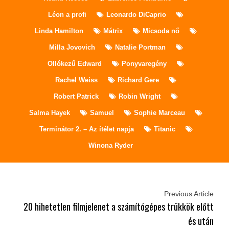
Léon a profi
Leonardo DiCaprio
Linda Hamilton
Mátrix
Micsoda nő
Milla Jovovich
Natalie Portman
Ollókezű Edward
Ponyvaregény
Rachel Weiss
Richard Gere
Robert Patrick
Robin Wright
Salma Hayek
Samuel
Sophie Marceau
Terminátor 2. – Az ítélet napja
Titanic
Winona Ryder
Previous Article
20 hihetetlen filmjelenet a számítógépes trükkök előtt
és után