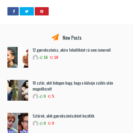
New Posts
12 gyerekszínész, akire felnőttként rá sem ismernél
16
18
10 sztár, akit hidegen hagy, hogy a külseje szülés után
megváltozott
0
5
Sztárok, akik gyerekszínészként kezdték
0
0