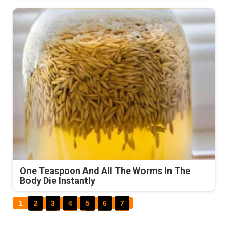
One Teaspoon And All The Worms In The
Body Die Instantly
1
2
3
4
5
6
7