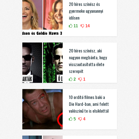
20 híres színész és
gyermeke ugyanannyi
idősen
11
14
20 híres színész, aki
nagyon megbánta, hogy
visszautasította élete
szerepét
2
1
10 ordító filmes baki a
Die Hard-ban, ami felett
valószínű te is elsiklottál
5
4