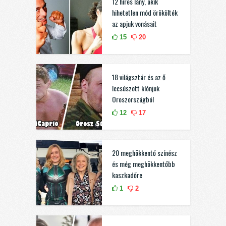
12 híres lány, akik
hihetetlen mód örökölték
az apjuk vonásait
15
20
18 világsztár és az ő
lecsúszott klónjuk
Oroszországból
12
17
20 meghökkentő színész
és még meghökkentőbb
kaszkadőre
1
2