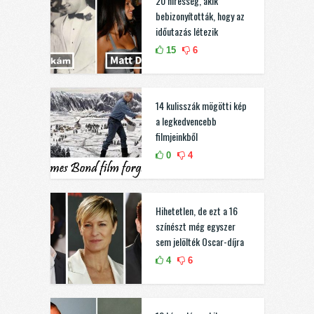
20 híresség, akik
bebizonyították, hogy az
időutazás létezik
15
6
14 kulisszák mögötti kép
a legkedvencebb
filmjeinkből
0
4
Hihetetlen, de ezt a 16
színészt még egyszer
sem jelölték Oscar-díjra
4
6