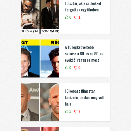
10 sztár, akik szüleikkel
forgattak egy filmben
0
1
A 10 legkedveltebb
színész a 80-as és 90-es
évekből régen és most
0
0
10 kopasz filmsztár
kinézete, amikor még volt
haja
5
7