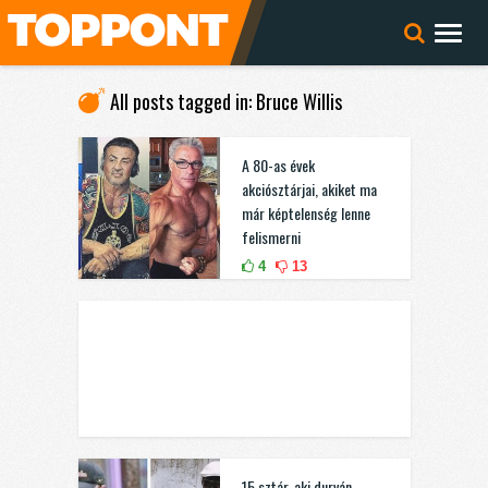
All posts tagged in: Bruce Willis
A 80-as évek
akciósztárjai, akiket ma
már képtelenség lenne
felismerni
4
13
15 sztár, aki durván