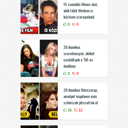
15 zseniális filmes duó,
akik több filmben is
közösen szerepelnek
0
0
20 ikonikus
szerelmespár, akiket
csodáltunk a ’90-es
években
0
0
20 ikonikus filmszerep,
amelyet majdnem más
színészek játszottak el
16
12