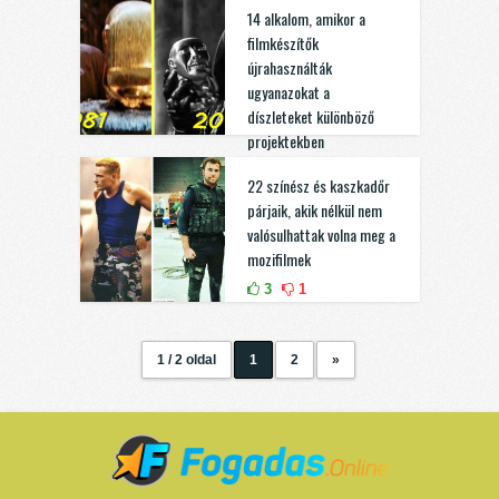
14 alkalom, amikor a
filmkészítők
újrahasználták
ugyanazokat a
díszleteket különböző
projektekben
0
0
22 színész és kaszkadőr
párjaik, akik nélkül nem
valósulhattak volna meg a
mozifilmek
3
1
1 / 2 oldal
1
2
»