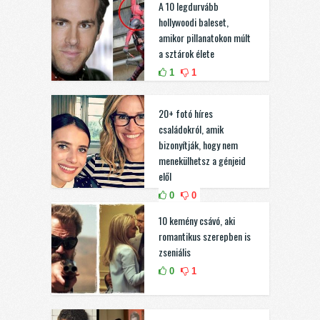
A 10 legdurvább
hollywoodi baleset,
amikor pillanatokon múlt
a sztárok élete
1
1
20+ fotó híres
családokról, amik
bizonyítják, hogy nem
menekülhetsz a génjeid
elől
0
0
10 kemény csávó, aki
romantikus szerepben is
zseniális
0
1