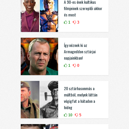
A 90-es évek kultikus
filmjeinek szereplői akkor
és most
1
3
Így néznek ki az
Armageddon sztárjai
napjainkban!
1
0
20 sztárhasonmás a
múltból, melyek láttán
végigfut a hátadon a
hideg
10
5