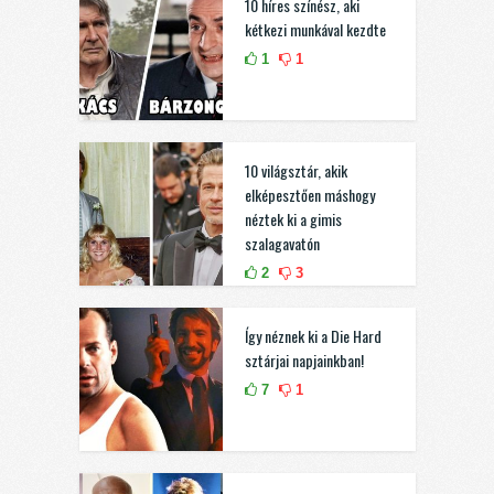
10 híres színész, aki
kétkezi munkával kezdte
1
1
10 világsztár, akik
elképesztően máshogy
néztek ki a gimis
szalagavatón
2
3
Így néznek ki a Die Hard
sztárjai napjainkban!
7
1