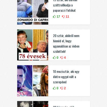
széttrollkodja a
paparazzi fotókat
17
11
20 sztár, akikről nem
hinnéd el, hogy
ugyanabban az évben
születtek!
0
4
10 mozisztár, aki egy
életre eggyé vált a
szerepével
0
2