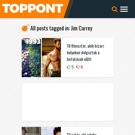
All posts tagged in: Jim Carrey
18 filmsztár, akik bizarr
helyeken dolgoztak a
befutásuk előtt
5
6
10 sztár, aki valaha