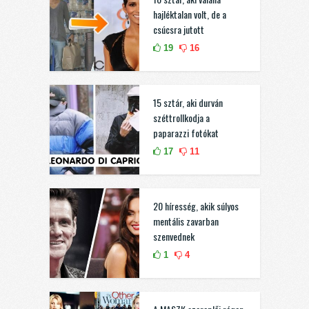
hajléktalan volt, de a
csúcsra jutott
19
16
15 sztár, aki durván
széttrollkodja a
paparazzi fotókat
17
11
20 híresség, akik súlyos
mentális zavarban
szenvednek
1
4