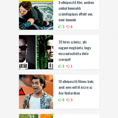
9 elképesztő film, amiben
sokkal kevesebb
számítógépes effekt van,
mint hinnénk
3
6
20 híres színész, aki
nagyon megbánta, hogy
visszautasította élete
szerepét
2
1
10 elképesztő filmes baki,
amit nem vettél észre az
Ace Venturában
0
3