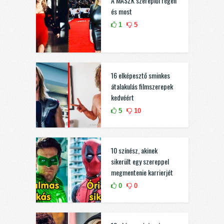
A MASZK szereplői régen
és most
1
5
16 elképesztő sminkes
átalakulás filmszerepek
kedvéért
5
10
10 színész, akinek
sikerült egy szereppel
megmentenie karrierjét
0
0