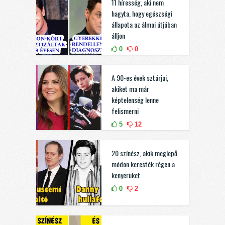
11 híresség, aki nem
hagyta, hogy egészségi
állapota az álmai útjában
álljon
0
0
A 90-es évek sztárjai,
akiket ma már
képtelenség lenne
felismerni
5
12
20 színész, akik meglepő
módon keresték régen a
kenyerüket
0
2