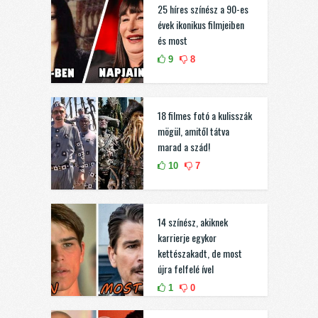
25 híres színész a 90-es
évek ikonikus filmjeiben
és most
9
8
18 filmes fotó a kulisszák
mögül, amitől tátva
marad a szád!
10
7
14 színész, akiknek
karrierje egykor
kettészakadt, de most
újra felfelé ível
1
0