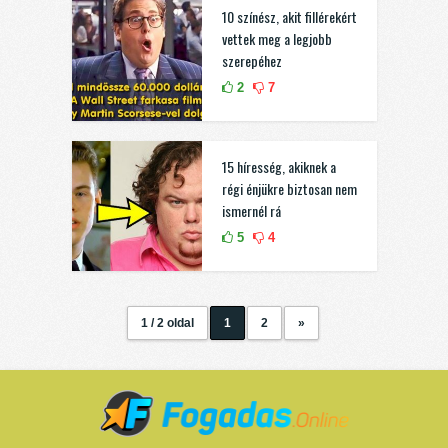
10 színész, akit fillérekért
vettek meg a legjobb
szerepéhez
2
7
15 híresség, akiknek a
régi énjükre biztosan nem
ismernél rá
5
4
1 / 2 oldal
1
2
»