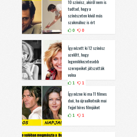
10 színész, akiről nem is
tudtad, hogy a
színészeten kívül más
szakmához is ért
0
0
Így nézett ki 12 színész
azelőtt, hogy
legemlékezetesebb
szerepeiket játszották
volna
1
1
Így nézne ki ma 11 filmes
duó, ha újraalkotnák mai
fejjel híres filmjüket
1
1