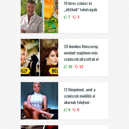
10 híres színész és
„eltitkolt” tehetségük
7
3
20 ikonikus filmszerep,
amelyet majdnem más
színészek játszottak el
16
12
12 filmjelenet, amit a
színészek mielőbb el
akarnak felejteni
0
0