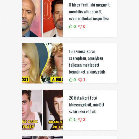
8 híres férfi, aki megnyílt
mentális állapotáról,
ezzel milliókat inspirálva
0
0
15 színész korai
szerepben, amelyben
teljesen meglepett
bennünket a kinézetük
0
1
20 fiatalkori fotó
hírességekről, mielőtt
sztárokká váltak
1
2