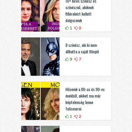
10+ híres színész és
színésznő, akiknek
fillérekért kellett
dolgozniuk
1
0
8 színész, aki ki nem
állhatta a saját filmjét
9
7
Hőseink a 80-as és 90-es
évekből, akiket ma már
képtelenség lenne
felismerni
1
2