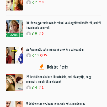
7
8
10 tény a gyermek színészekkel való együttműködésről, amiről
fogalmunk sem volt
0
0
Az Agymenők sztárjai így néznek ki a valóságban
13
15
Related Posts
25 brutálisan őszinte illusztráció, ami bizonyítja, hogy
mennyire megőrült a világunk
4
1
8 döbbenetes ok, hogy ne igyunk kólát mindennap