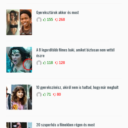
Gyereksztárok akkor és most
155
268
A 8 legordítóbb filmes baki, amiket biztosan nem vettél
észre
118
128
10 gyerekszínész, akiről nem is tudtad, hogy már meghalt
71
80
20 szuperhős a filmekben régen és most