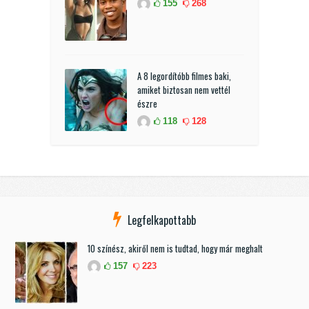
155
268
A 8 legordítóbb filmes baki,
amiket biztosan nem vettél
észre
118
128
Legfelkapottabb
10 színész, akiről nem is tudtad, hogy már meghalt
157
223