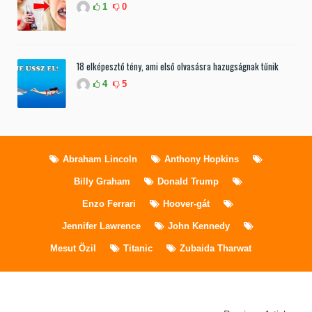
1
0
18 elképesztő tény, ami első olvasásra hazugságnak tűnik
4
5
Abraham Lincoln
Anthony Hopkins
Billy Graham
Donald Trump
Enzo Ferrari
Hoover-gát
Jennifer Lawrence
John Kennedy
Mesut Özil
Titanic
Zubaida Tharwat