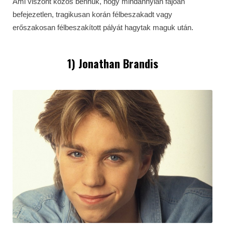
Ami viszont közös bennük, hogy mindannyian fájóan
befejezetlen, tragikusan korán félbeszakadt vagy
erőszakosan félbeszakított pályát hagytak maguk után.
1) Jonathan Brandis