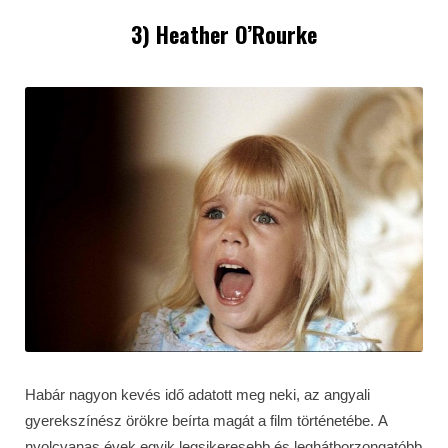
3) Heather O’Rourke
Habár nagyon kevés idő adatott meg neki, az angyali
gyerekszínész örökre beírta magát a film történetébe. A
nyolcvanas évek egyik legsikeresebb és leghátborzongatóbb