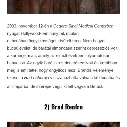
2003. november 12-én a
Cedars-Sinai Medical Centerben
,
nyugat Hollywood-ban hunyt el, miután
otthonában öngyilkosságot kísérelt meg. Nem hagyott
búcsúlevelet, de barátai elmondása szerint depressziós volt
a karrierje miatt, amely az elmúlt években folyamatosan
hanyatlott. Az egyik barátja szerint erősen ivott és korábban
meg is említette, hogy öngyilkos lesz. Brandis véleménye
szerint a
Hart háborúja
visszahozhatta volna a köztudatba és
a filmiparba, de szerepe végül ki lett vágva a filmből.
2) Brad Renfro