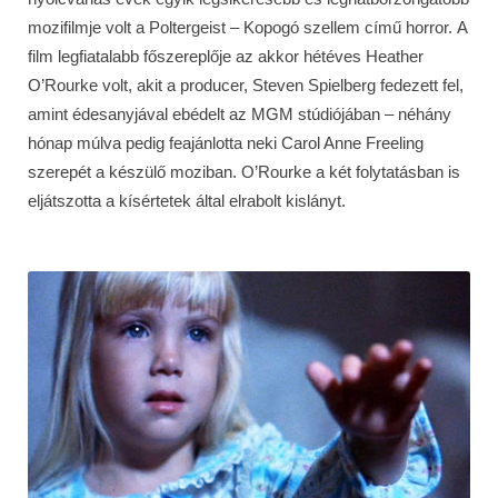
mozifilmje volt a Poltergeist – Kopogó szellem című horror. A
film legfiatalabb főszereplője az akkor hétéves Heather
O’Rourke volt, akit a producer, Steven Spielberg fedezett fel,
amint édesanyjával ebédelt az MGM stúdiójában – néhány
hónap múlva pedig feajánlotta neki Carol Anne Freeling
szerepét a készülő moziban. O’Rourke a két folytatásban is
eljátszotta a kísértetek által elrabolt kislányt.