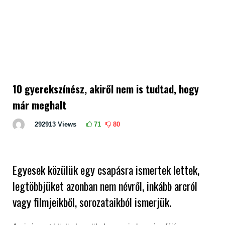
10 gyerekszínész, akiről nem is tudtad, hogy
már meghalt
292913
Views
71
80
Egyesek közülük egy csapásra ismertek lettek,
legtöbbjüket azonban nem névről, inkább arcról
vagy filmjeikből, sorozataikból ismerjük.