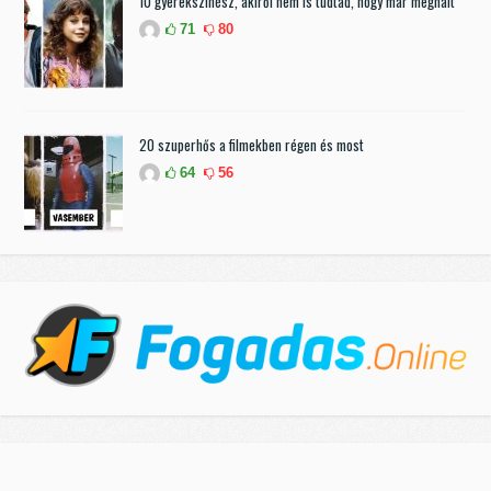
10 gyerekszínész, akiről nem is tudtad, hogy már meghalt
71
80
20 szuperhős a filmekben régen és most
64
56