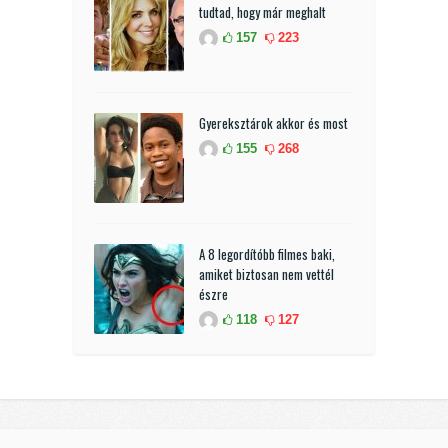
tudtad, hogy már meghalt
157
223
Gyereksztárok akkor és most
155
268
A 8 legordítóbb filmes baki,
amiket biztosan nem vettél
észre
118
127