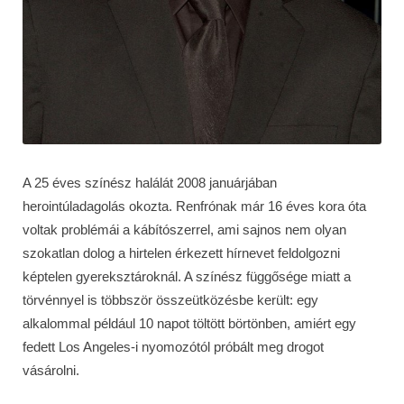
A 25 éves színész halálát 2008 januárjában
herointúladagolás okozta. Renfrónak már 16 éves kora óta
voltak problémái a kábítószerrel, ami sajnos nem olyan
szokatlan dolog a hirtelen érkezett hírnevet feldolgozni
képtelen gyereksztároknál. A színész függősége miatt a
törvénnyel is többször összeütközésbe került: egy
alkalommal például 10 napot töltött börtönben, amiért egy
fedett Los Angeles-i nyomozótól próbált meg drogot
vásárolni.