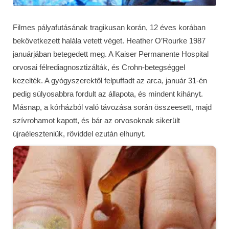
Filmes pályafutásának tragikusan korán, 12 éves korában
bekövetkezett halála vetett véget. Heather O’Rourke 1987
januárjában betegedett meg. A Kaiser Permanente Hospital
orvosai félrediagnosztizálták, és Crohn-betegséggel
kezelték. A gyógyszerektől felpuffadt az arca, január 31-én
pedig súlyosabbra fordult az állapota, és mindent kihányt.
Másnap, a kórházból való távozása során összeesett, majd
szívrohamot kapott, és bár az orvosoknak sikerült
újraéleszteniük, röviddel ezután elhunyt.