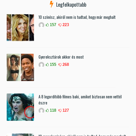
Legfelkapottabb
10 színész, akiről nem is tudtad, hogy már meghalt
157
223
Gyereksztárok akkor és most
155
268
A 8 legordítóbb filmes baki, amiket biztosan nem vettél
észre
118
127