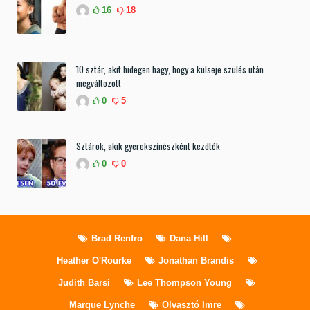
16
18
10 sztár, akit hidegen hagy, hogy a külseje szülés után
megváltozott
0
5
Sztárok, akik gyerekszínészként kezdték
0
0
Brad Renfro
Dana Hill
Heather O'Rourke
Jonathan Brandis
Judith Barsi
Lee Thompson Young
Marque Lynche
Olvasztó Imre