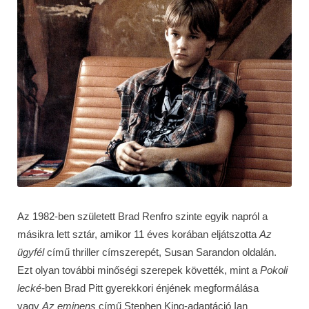
Az 1982-ben született Brad Renfro szinte egyik napról a
másikra lett sztár, amikor 11 éves korában eljátszotta
Az
ügyfél
című thriller címszerepét, Susan Sarandon oldalán.
Ezt olyan további minőségi szerepek követték, mint a
Pokoli
lecké-
ben Brad Pitt gyerekkori énjének megformálása
vagy
Az eminens
című Stephen King-adaptáció Ian