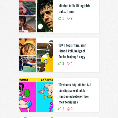
Minden idők 10 legjobb
bokszfilmje
3
2
10+1 focis film, amit
látnod kell, ha igazi
futballrajongó vagy
3
4
10 vicces kép különböző
lánytípusokról, akik
minden edzőteremben
megfordulnak
2
0