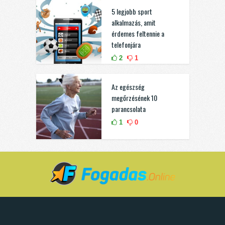
5 legjobb sport
alkalmazás, amit
érdemes feltennie a
telefonjára
2
1
Az egészség
megőrzésének 10
parancsolata
1
0