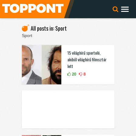
All posts in: Sport
Sport
15 világhírű sportoló,
akiből világhírű filmsztár
lett
20
8