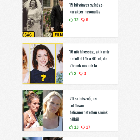
15 látványos színész-
karakter hasonulás
12
6
16 női híresség, akik már
betöltötték a 40-et, de
25-nek néznek ki
2
3
20 színésznő, aki
totálisan
felismerhetetlen smink
nélkül
13
17