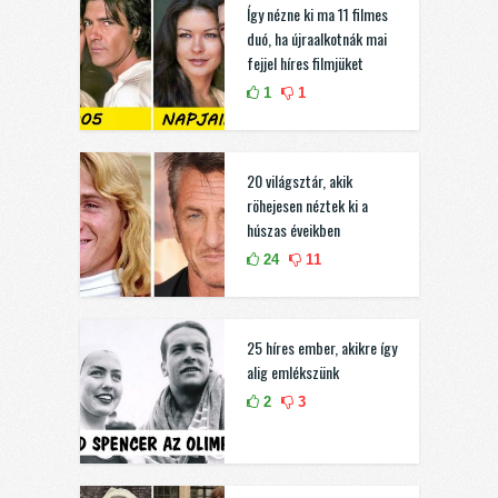
Így nézne ki ma 11 filmes
duó, ha újraalkotnák mai
fejjel híres filmjüket
1
1
20 világsztár, akik
röhejesen néztek ki a
húszas éveikben
24
11
25 híres ember, akikre így
alig emlékszünk
2
3