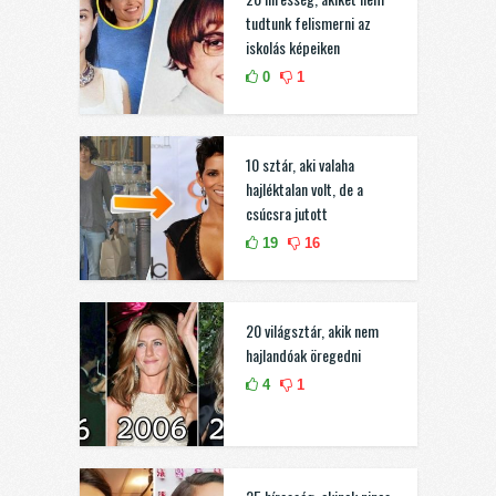
tudtunk felismerni az
iskolás képeiken
0
1
10 sztár, aki valaha
hajléktalan volt, de a
csúcsra jutott
19
16
20 világsztár, akik nem
hajlandóak öregedni
4
1