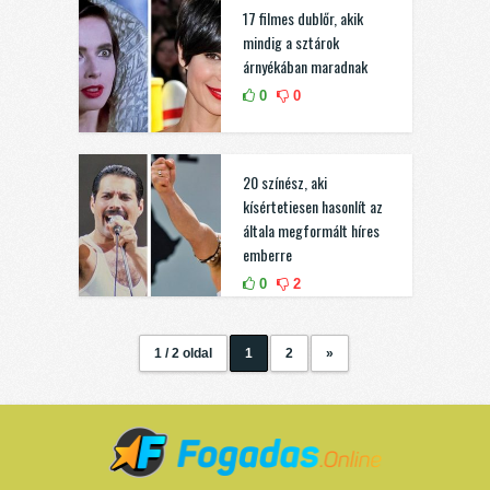
17 filmes dublőr, akik
mindig a sztárok
árnyékában maradnak
0
0
20 színész, aki
kísértetiesen hasonlít az
általa megformált híres
emberre
0
2
1 / 2 oldal
1
2
»