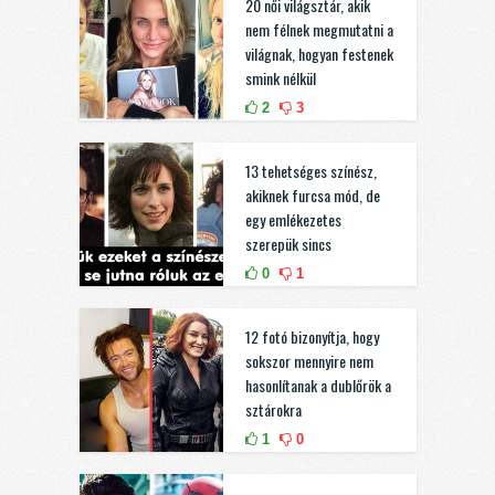
20 női világsztár, akik
nem félnek megmutatni a
világnak, hogyan festenek
smink nélkül
2
3
13 tehetséges színész,
akiknek furcsa mód, de
egy emlékezetes
szerepük sincs
0
1
12 fotó bizonyítja, hogy
sokszor mennyire nem
hasonlítanak a dublőrök a
sztárokra
1
0