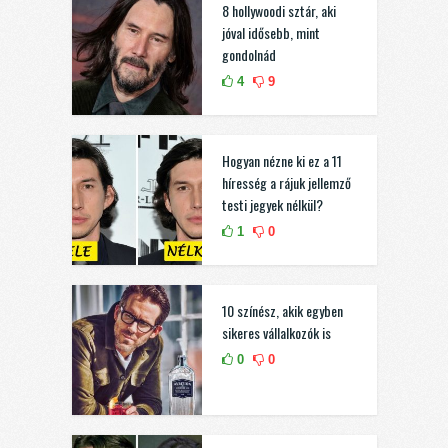
8 hollywoodi sztár, aki
jóval idősebb, mint
gondolnád
4
9
Hogyan nézne ki ez a 11
híresség a rájuk jellemző
testi jegyek nélkül?
1
0
10 színész, akik egyben
sikeres vállalkozók is
0
0