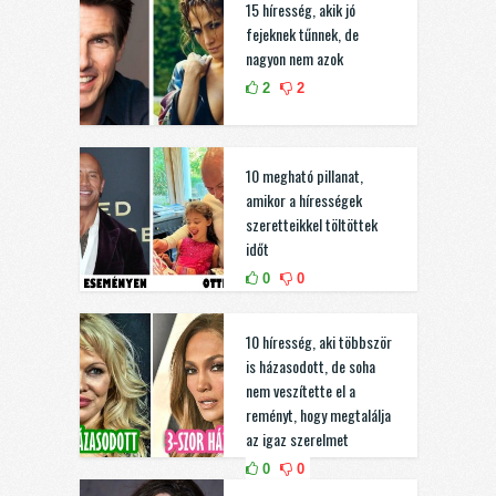
15 híresség, akik jó
fejeknek tűnnek, de
nagyon nem azok
2
2
10 megható pillanat,
amikor a hírességek
szeretteikkel töltöttek
időt
0
0
10 híresség, aki többször
is házasodott, de soha
nem veszítette el a
reményt, hogy megtalálja
az igaz szerelmet
0
0