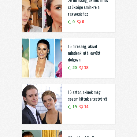
25 híresség, akinek nincs
szüksége sminkre a
ragyogáshoz
0
0
15 híresség, akivel
mindenki utál együtt
dolgozni
20
18
16 sztár, akinek még
sosem láttuk a testvérét
19
14