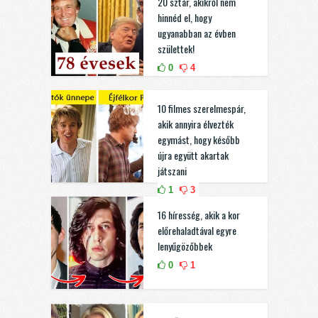
20 sztár, akikről nem
hinnéd el, hogy
ugyanabban az évben
születtek!
0
4
10 filmes szerelmespár,
akik annyira élvezték
egymást, hogy később
újra együtt akartak
játszani
1
3
16 híresség, akik a kor
előrehaladtával egyre
lenyűgözőbbek
0
1