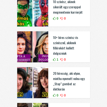
10 színész, akinek
sikerült egy szereppel
megmentenie karrierjét
0
0
10+ híres színész és
színésznő, akiknek
fillérekért kellett
dolgozniuk
1
0
20 híresség, aki olyan,
mintha nyomott volna egy
„Stop” gombot az
életkorán
0
0