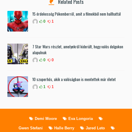
Related Posts
15 érdekesség Pókemberről, amit a filmekből nem hallhattál
0
1
7 Star Wars részlet, amelyekről kiderült, hogy valós dolgokon
alapulnak
0
0
10 szuperhős, akik a valóságban is mentettek már életet
1
1
Demi Moore
Eva Longoria
Gwen Stefani
Halle Berry
Jared Leto