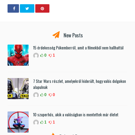
New Posts
15 érdekesség Pókemberről, amit a filmekből nem hallhattál
0
1
7 Star Wars részlet, amelyekről kiderült, hogy valós dolgokon
alapulnak
0
0
10 szuperhős, akik a valóságban is mentettek már életet
1
1