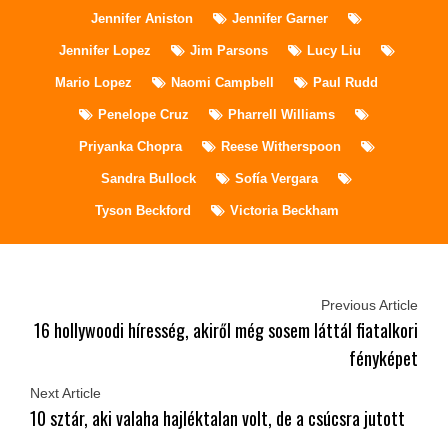
Jennifer Aniston
Jennifer Garner
Jennifer Lopez
Jim Parsons
Lucy Liu
Mario Lopez
Naomi Campbell
Paul Rudd
Penelope Cruz
Pharrell Williams
Priyanka Chopra
Reese Witherspoon
Sandra Bullock
Sofía Vergara
Tyson Beckford
Victoria Beckham
Previous Article
16 hollywoodi híresség, akiről még sosem láttál fiatalkori
fényképet
Next Article
10 sztár, aki valaha hajléktalan volt, de a csúcsra jutott