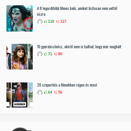
A 8 legordítóbb filmes baki, amiket biztosan nem vettél
észre
118
127
10 gyerekszínész, akiről nem is tudtad, hogy már meghalt
71
80
20 szuperhős a filmekben régen és most
64
56