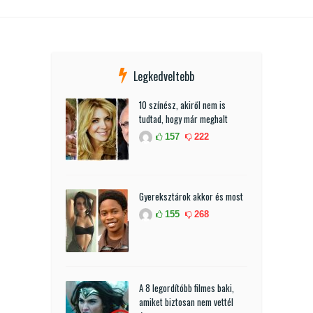
Legkedveltebb
10 színész, akiről nem is
tudtad, hogy már meghalt
157
222
Gyereksztárok akkor és most
155
268
A 8 legordítóbb filmes baki,
amiket biztosan nem vettél