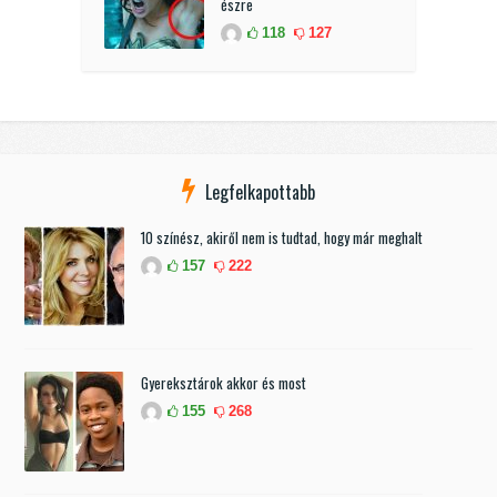
észre
118
127
Legfelkapottabb
10 színész, akiről nem is tudtad, hogy már meghalt
157
222
Gyereksztárok akkor és most
155
268