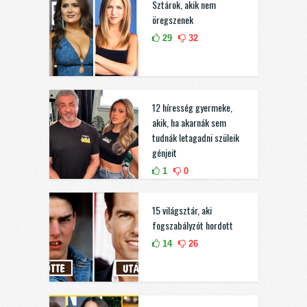
Sztárok, akik nem
öregszenek
29
32
12 híresség gyermeke,
akik, ha akarnák sem
tudnák letagadni szüleik
génjeit
1
0
15 világsztár, aki
fogszabályzót hordott
14
26