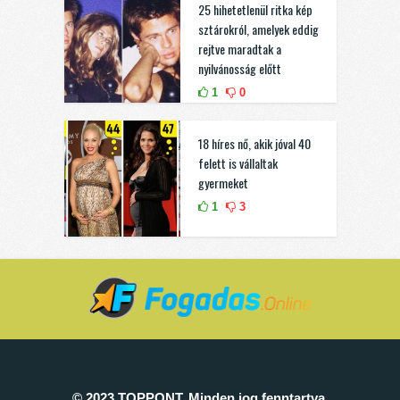
25 hihetetlenül ritka kép
sztárokról, amelyek eddig
rejtve maradtak a
nyilvánosság előtt
1
0
18 híres nő, akik jóval 40
felett is vállaltak
gyermeket
1
3
© 2023 TOPPONT. Minden jog fenntartva.