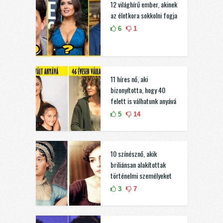
12 világhírű ember, akinek
az életkora sokkolni fogja
6
1
11 híres nő, aki
bizonyította, hogy 40
felett is válhatunk anyává
5
14
10 színésznő, akik
briliánsan alakítottak
történelmi személyeket
3
7