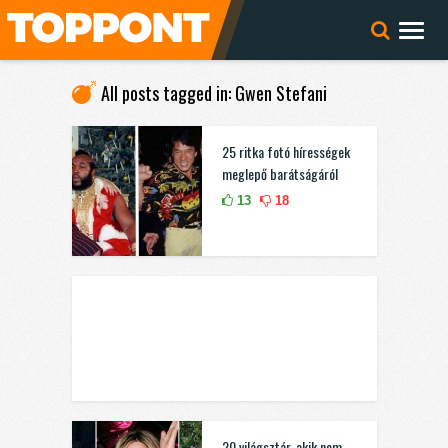
All posts tagged in: Gwen Stefani
25 ritka fotó hírességek
meglepő barátságáról
13
18
20 világsztár, akik nem