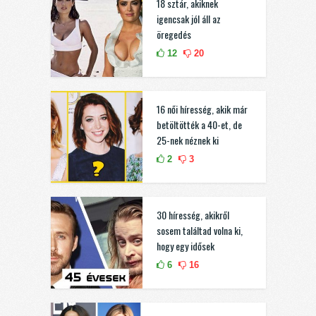
18 sztár, akiknek
igencsak jól áll az
öregedés
12
20
16 női híresség, akik már
betöltötték a 40-et, de
25-nek néznek ki
2
3
30 híresség, akikről
sosem találtad volna ki,
hogy egy idősek
6
16