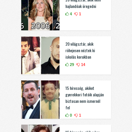
hajlandóak öregedni
4
1
20 világsztár, akik
röhejesen néztek ki
iskolás korukban
29
14
15 híresség, akiket
gyerekkori fotóik alapján
biztosan nem ismernél
fel
0
1