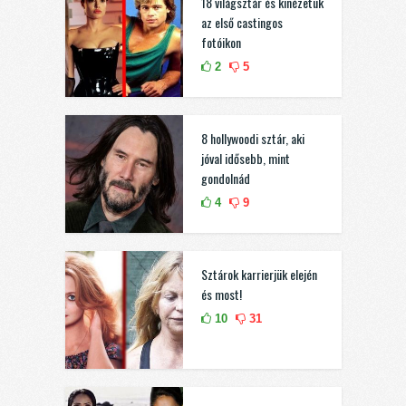
18 világsztár és kinézetük
az első castingos
fotóikon
2
5
8 hollywoodi sztár, aki
jóval idősebb, mint
gondolnád
4
9
Sztárok karrierjük elején
és most!
10
31