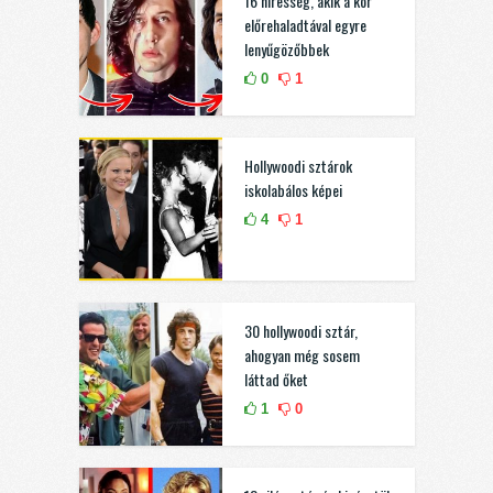
16 híresség, akik a kor
előrehaladtával egyre
lenyűgözőbbek
0
1
Hollywoodi sztárok
iskolabálos képei
4
1
30 hollywoodi sztár,
ahogyan még sosem
láttad őket
1
0