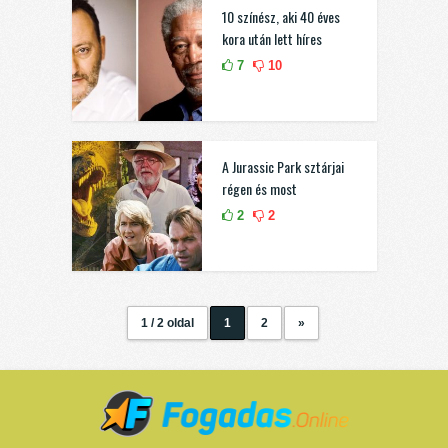
10 színész, aki 40 éves
kora után lett híres
7
10
A Jurassic Park sztárjai
régen és most
2
2
1 / 2 oldal
1
2
»