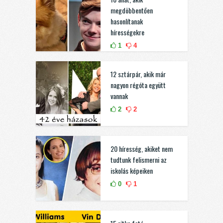
megdöbbentően
hasonlítanak
hírességekre
1
4
12 sztárpár, akik már
nagyon régóta együtt
vannak
2
2
20 híresség, akiket nem
tudtunk felismerni az
iskolás képeiken
0
1