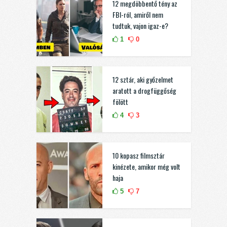
12 megdöbbentő tény az
FBI-ról, amiről nem
tudtuk, vajon igaz-e?
1
0
12 sztár, aki győzelmet
aratott a drogfüggőség
fölött
4
3
10 kopasz filmsztár
kinézete, amikor még volt
haja
5
7