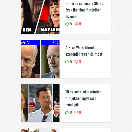
25 híres színész a 90-es
évek ikonikus filmjeiben
és most
9
8
A Star Wars-filmek
szereplői régen és most
5
3
10 színész, akik minden
filmjükben ugyanazt
csinálják
0
0