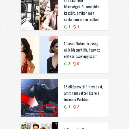
15 ritka fotó
hírességekről, ami akkor
készült, amikor még
senki nem ismerte őket
1
1
10 csodálatos híresség,
akik bizonyítják, hogy az
életkor csak egy szám
2
0
15 elképesztő filmes baki,
amit nem vettél észre a
Jurassic Parkban
1
2