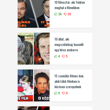
10 filmsztár, aki folyton
meghal a filmekben
16
10
10 állat, aki
megszólalásig hasonlít
egy híres emberre
4
5
15 zseniális filmes duó,
akik több filmben is
közösen szerepelnek
0
0