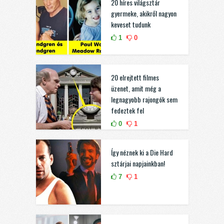
20 híres világsztár
gyermeke, akikről nagyon
keveset tudunk
1
0
20 elrejtett filmes
üzenet, amit még a
legnagyobb rajongók sem
fedeztek fel
0
1
Így néznek ki a Die Hard
sztárjai napjainkban!
7
1