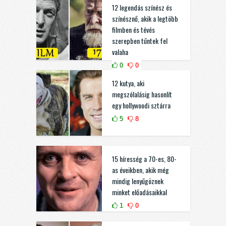
12 legendás színész és
színésznő, akik a legtöbb
filmben és tévés
szerepben tűntek fel
valaha
0
0
12 kutya, aki
megszólalásig hasonlít
egy hollywoodi sztárra
5
8
15 híresség a 70-es, 80-
as éveikben, akik még
mindig lenyűgöznek
minket előadásaikkal
1
0