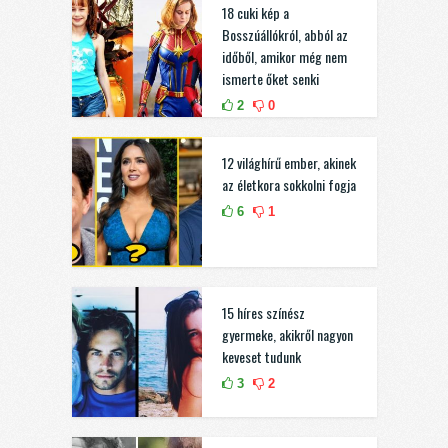
18 cuki kép a
Bosszúállókról, abból az
időből, amikor még nem
ismerte őket senki
2
0
12 világhírű ember, akinek
az életkora sokkolni fogja
6
1
15 híres színész
gyermeke, akikről nagyon
keveset tudunk
3
2