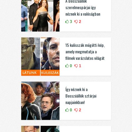
A Bosszúállók
szerelmespárjai így
néznek ki a valóságban
3
2
15 kulisszák mögötti kép,
amely megmutatja a
filmek varázslatos világát
0
1
Így néznek ki a
Bosszúállók sztárjai
napjainkban!
0
2