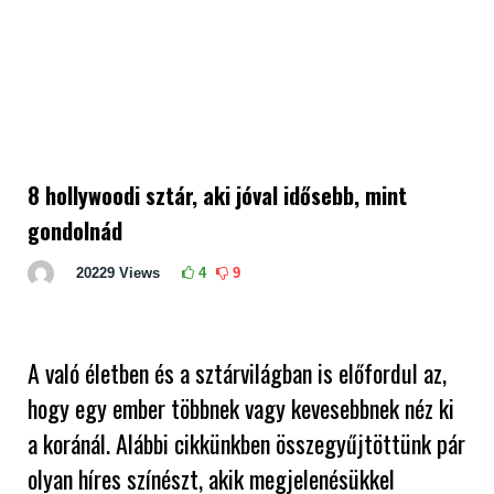
8 hollywoodi sztár, aki jóval idősebb, mint
gondolnád
20229
Views
4
9
A való életben és a sztárvilágban is előfordul az,
hogy egy ember többnek vagy kevesebbnek néz ki
a koránál. Alábbi cikkünkben összegyűjtöttünk pár
olyan híres színészt, akik megjelenésükkel