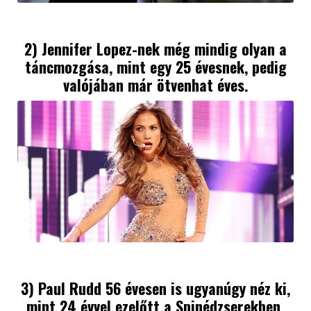
2) Jennifer Lopez-nek még mindig olyan a
táncmozgása, mint egy 25 évesnek, pedig
valójában már ötvenhat éves.
3)
Paul Rudd
56 évesen is ugyanúgy néz ki,
mint 24 évvel ezelőtt a Spinédzserekben.