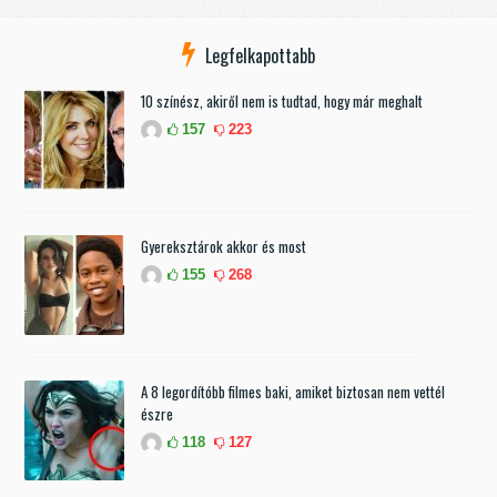
Legfelkapottabb
10 színész, akiről nem is tudtad, hogy már meghalt
157
223
Gyereksztárok akkor és most
155
268
A 8 legordítóbb filmes baki, amiket biztosan nem vettél
észre
118
127