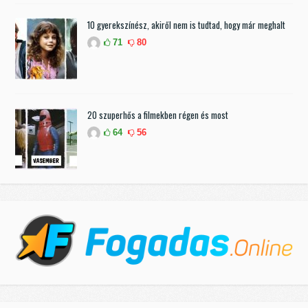
10 gyerekszínész, akiről nem is tudtad, hogy már meghalt
71
80
20 szuperhős a filmekben régen és most
64
56