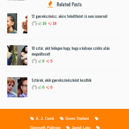
Related Posts
12 gyerekszínész, akire felnőttként rá sem ismernél
16
18
10 sztár, akit hidegen hagy, hogy a külseje szülés után
megváltozott
0
5
Sztárok, akik gyerekszínészként kezdték
0
0
A. J. Cook
Gwen Stefani
Gwyneth Paltrow
Jared Leto