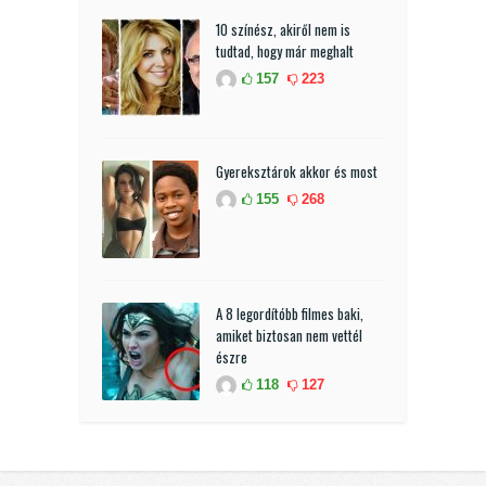
10 színész, akiről nem is
tudtad, hogy már meghalt
157
223
Gyereksztárok akkor és most
155
268
A 8 legordítóbb filmes baki,
amiket biztosan nem vettél
észre
118
127