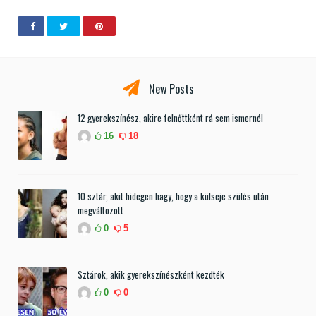
New Posts
12 gyerekszínész, akire felnőttként rá sem ismernél
16
18
10 sztár, akit hidegen hagy, hogy a külseje szülés után
megváltozott
0
5
Sztárok, akik gyerekszínészként kezdték
0
0