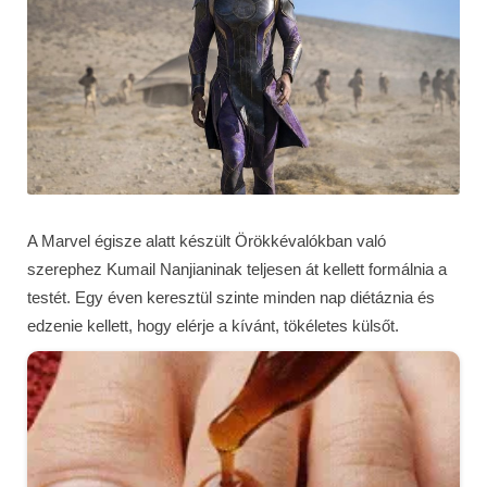
A Marvel égisze alatt készült Örökkévalókban való
szerephez Kumail Nanjianinak teljesen át kellett formálnia a
testét. Egy éven keresztül szinte minden nap diétáznia és
edzenie kellett, hogy elérje a kívánt, tökéletes külsőt.