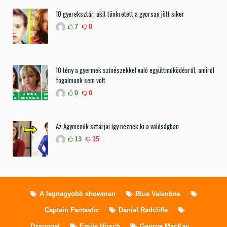
10 gyereksztár, akit tönkretett a gyorsan jött siker
7
8
10 tény a gyermek színészekkel való együttműködésről, amiről
fogalmunk sem volt
0
0
Az Agymenők sztárjai így néznek ki a valóságban
13
15
A legnagyobb showman
Blue Valentine
Captain Fantastic
Daniel Radcliffe
Dzsungel
Emile Hirsch
George MacKay