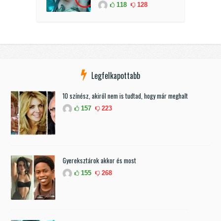
118
128
Legfelkapottabb
10 színész, akiről nem is tudtad, hogy már meghalt
157
223
Gyereksztárok akkor és most
155
268