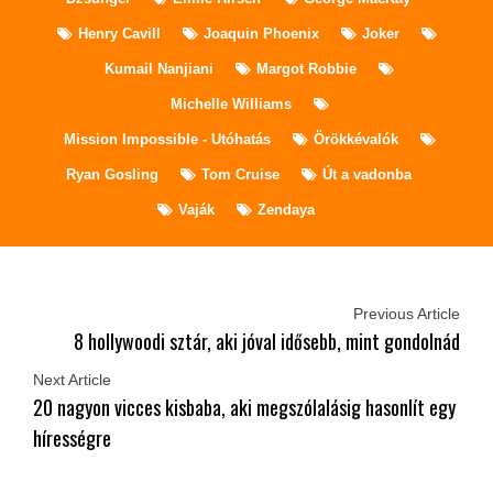
Henry Cavill
Joaquin Phoenix
Joker
Kumail Nanjiani
Margot Robbie
Michelle Williams
Mission Impossible - Utóhatás
Örökkévalók
Ryan Gosling
Tom Cruise
Út a vadonba
Vaják
Zendaya
Previous Article
8 hollywoodi sztár, aki jóval idősebb, mint gondolnád
Next Article
20 nagyon vicces kisbaba, aki megszólalásig hasonlít egy
hírességre