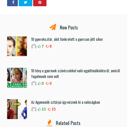
New Posts
10 gyereksztár, akit tönkretett a gyorsan jött siker
7
8
10 tény a gyermek színészekkel való együttműködésről, amiről
fogalmunk sem volt
0
0
Az Agymenők sztárjai így néznek ki a valóságban
13
15
Related Posts