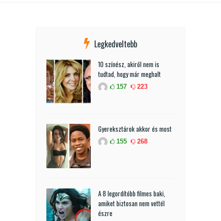
Legkedveltebb
10 színész, akiről nem is
tudtad, hogy már meghalt
157
223
Gyereksztárok akkor és most
155
268
A 8 legordítóbb filmes baki,
amiket biztosan nem vettél
észre