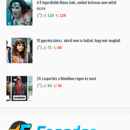
A 8 legordítóbb filmes baki, amiket biztosan nem vettél
észre
118
128
10 gyerekszínész, akiről nem is tudtad, hogy már meghalt
71
80
20 szuperhős a filmekben régen és most
64
56