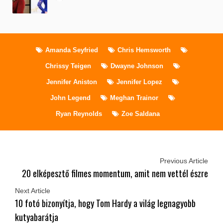
Amanda Seyfried
Chris Hemsworth
Chrissy Teigen
Dwayne Johnson
Jennifer Aniston
Jennifer Lopez
John Legend
Meghan Trainor
Ryan Reynolds
Zoe Saldana
Previous Article
20 elképesztő filmes momentum, amit nem vettél észre
Next Article
10 fotó bizonyítja, hogy Tom Hardy a világ legnagyobb
kutyabarátja