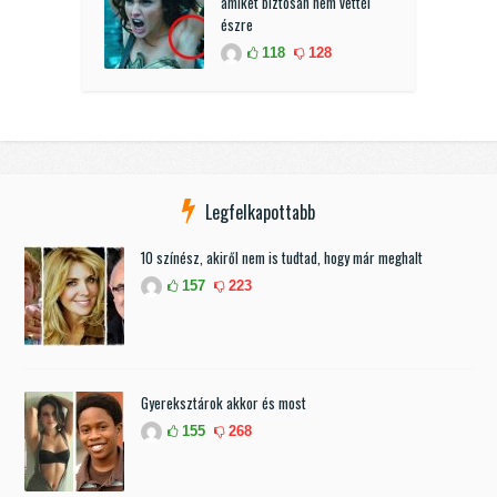
amiket biztosan nem vettél
észre
118
128
Legfelkapottabb
10 színész, akiről nem is tudtad, hogy már meghalt
157
223
Gyereksztárok akkor és most
155
268