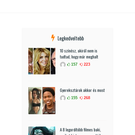
Legkedveltebb
10 színész, akiről nem is
tudtad, hogy már meghalt
157
223
Gyereksztárok akkor és most
155
268
A 8 legordítóbb filmes baki,