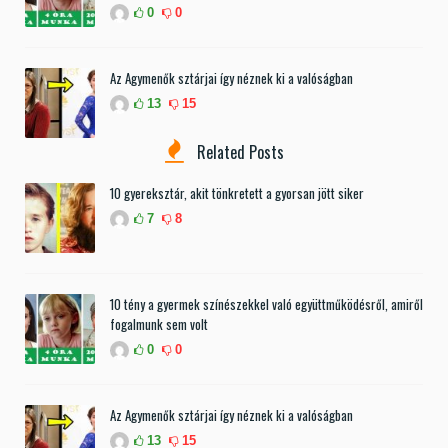
0
0
Az Agymenők sztárjai így néznek ki a valóságban
13
15
Related Posts
10 gyereksztár, akit tönkretett a gyorsan jött siker
7
8
10 tény a gyermek színészekkel való együttműködésről, amiről
fogalmunk sem volt
0
0
Az Agymenők sztárjai így néznek ki a valóságban
13
15