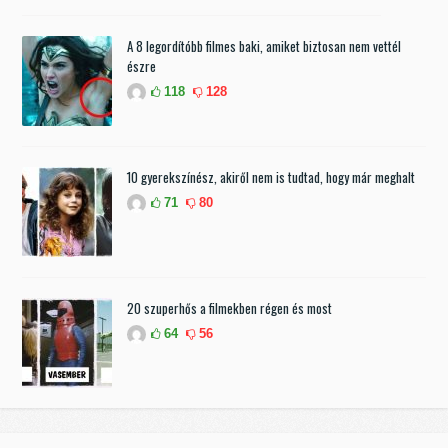
A 8 legordítóbb filmes baki, amiket biztosan nem vettél
észre
118
128
10 gyerekszínész, akiről nem is tudtad, hogy már meghalt
71
80
20 szuperhős a filmekben régen és most
64
56