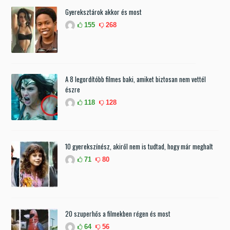
Gyereksztárok akkor és most
155
268
A 8 legordítóbb filmes baki, amiket biztosan nem vettél
észre
118
128
10 gyerekszínész, akiről nem is tudtad, hogy már meghalt
71
80
20 szuperhős a filmekben régen és most
64
56