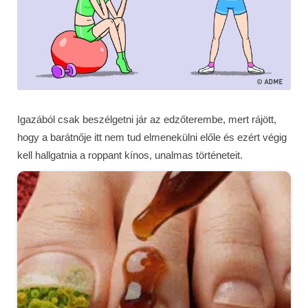
Igazából csak beszélgetni jár az edzőterembe, mert rájött,
hogy a barátnője itt nem tud elmenekülni előle és ezért végig
kell hallgatnia a roppant kínos, unalmas történeteit.