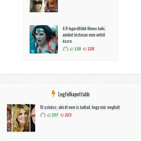
A 8 legordítóbb filmes baki,
amiket biztosan nem vettél
észre
118
128
Legfelkapottabb
10 színész, akiről nem is tudtad, hogy már meghalt
157
223