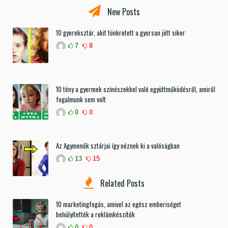
New Posts
10 gyereksztár, akit tönkretett a gyorsan jött siker
7
8
10 tény a gyermek színészekkel való együttműködésről, amiről
fogalmunk sem volt
0
0
Az Agymenők sztárjai így néznek ki a valóságban
13
15
Related Posts
10 marketingfogás, amivel az egész emberiséget
behülyítették a reklámkészítők
0
0