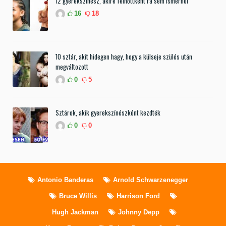
12 gyerekszínész, akire felnőttként rá sem ismernél
16
18
10 sztár, akit hidegen hagy, hogy a külseje szülés után
megváltozott
0
5
Sztárok, akik gyerekszínészként kezdték
0
0
Antonio Banderas
Arnold Schwarzenegger
Bruce Willis
Harrison Ford
Hugh Jackman
Johnny Depp