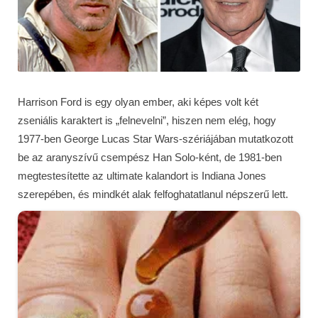
Harrison Ford is egy olyan ember, aki képes volt két
zseniális karaktert is „felnevelni”, hiszen nem elég, hogy
1977-ben George Lucas Star Wars-szériájában mutatkozott
be az aranyszívű csempész Han Solo-ként, de 1981-ben
megtestesítette az ultimate kalandort is Indiana Jones
szerepében, és mindkét alak felfoghatatlanul népszerű lett.