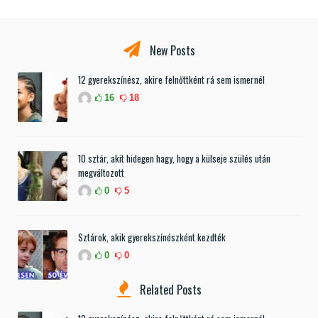
New Posts
12 gyerekszínész, akire felnőttként rá sem ismernél
16
18
10 sztár, akit hidegen hagy, hogy a külseje szülés után
megváltozott
0
5
Sztárok, akik gyerekszínészként kezdték
0
0
Related Posts