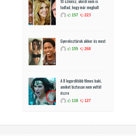
10 színész, akiről nem is
tudtad, hogy már meghalt
157
223
Gyereksztárok akkor és most
155
268
A 8 legordítóbb filmes baki,
amiket biztosan nem vettél
észre
118
127