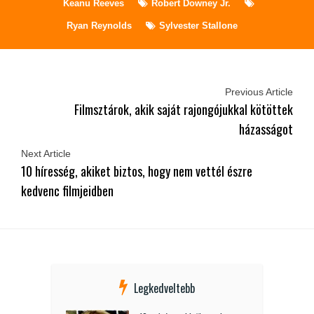
Keanu Reeves
Robert Downey Jr.
Ryan Reynolds
Sylvester Stallone
Previous Article
Filmsztárok, akik saját rajongójukkal kötöttek
házasságot
Next Article
10 híresség, akiket biztos, hogy nem vettél észre
kedvenc filmjeidben
Legkedveltebb