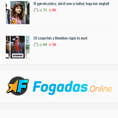
10 gyerekszínész, akiről nem is tudtad, hogy már meghalt
71
80
20 szuperhős a filmekben régen és most
64
56