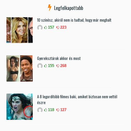
Legfelkapottabb
10 színész, akiről nem is tudtad, hogy már meghalt
157
223
Gyereksztárok akkor és most
155
268
A 8 legordítóbb filmes baki, amiket biztosan nem vettél
észre
118
127