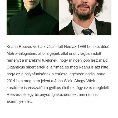
Keanu Reeves volt a kiválasztott Neo az 1999-ben kezdődő
Mátrix-trilógiában, ahol a gépek által uralt világban adott
reményt a maréknyi túlélőnek, hogy minden jobb lesz majd.
Gigantikus sikert értek el a filmet, és még Keanu is azt hitte,
hogy ez a pályafutásának a csúcsa, egészen addig, amíg
2014-ben meg nem jelent a John Wick. Ahogy Wick
karaktere is visszatért a gyilkos élethez, úgy ez is megfelelt
Reeves-nél egy bizonyos újrakezdésnek, ami nem is
akármilyen lett.