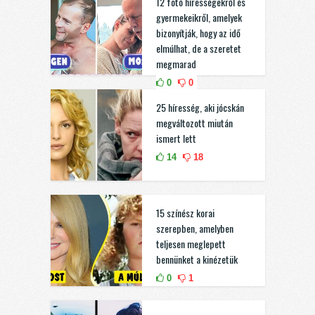
12 fotó hírességekről és
gyermekeikről, amelyek
bizonyítják, hogy az idő
elmúlhat, de a szeretet
megmarad
0
0
25 híresség, aki jócskán
megváltozott miután
ismert lett
14
18
15 színész korai
szerepben, amelyben
teljesen meglepett
bennünket a kinézetük
0
1