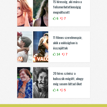
15 híresség, aki mára a
felismerhetetlenségig
megváltozott
6
7
11 filmes szerelmespár,
akik a valóságban is
összejöttek
14
7
20 híres színész a
kulisszák mögött, ahogy
még sosem láttad őket
4
5