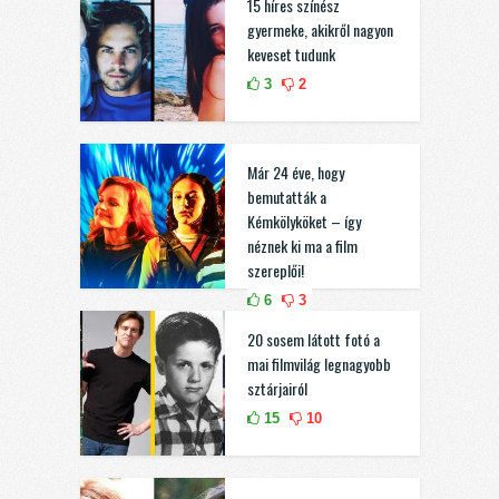
15 híres színész
gyermeke, akikről nagyon
keveset tudunk
3
2
Már 24 éve, hogy
bemutatták a
Kémkölyköket – így
néznek ki ma a film
szereplői!
6
3
20 sosem látott fotó a
mai filmvilág legnagyobb
sztárjairól
15
10