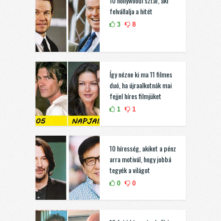
10 hollywoodi sztár, aki
felvállalja a hitét
3
8
Így nézne ki ma 11 filmes
duó, ha újraalkotnák mai
fejjel híres filmjüket
1
1
10 híresség, akiket a pénz
arra motivál, hogy jobbá
tegyék a világot
0
0