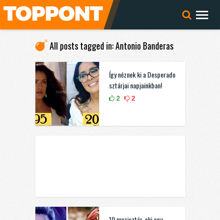
All posts tagged in: Antonio Banderas
Így néznek ki a Desperado
sztárjai napjainkban!
2
2
10 mozisztár, aki egy