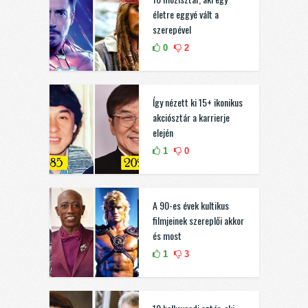
életre eggyé vált a
szerepével
0
2
Így nézett ki 15+ ikonikus
akciósztár a karrierje
elején
1
0
A 90-es évek kultikus
filmjeinek szereplői akkor
és most
1
3