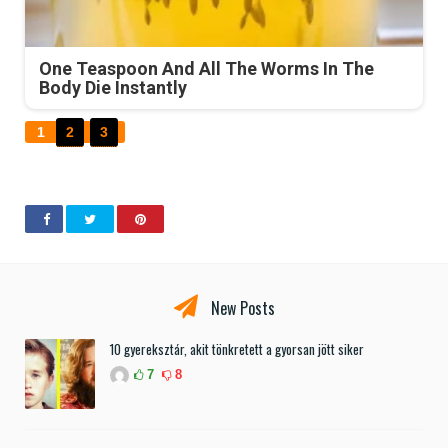
One Teaspoon And All The Worms In The
Body Die Instantly
1
2
3
New Posts
10 gyereksztár, akit tönkretett a gyorsan jött siker
7
8