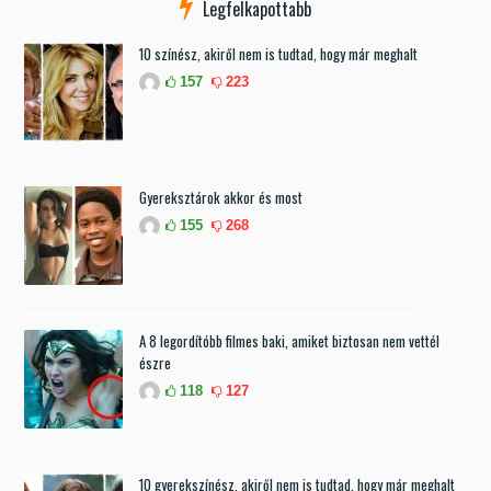
Legfelkapottabb
10 színész, akiről nem is tudtad, hogy már meghalt
157
223
Gyereksztárok akkor és most
155
268
A 8 legordítóbb filmes baki, amiket biztosan nem vettél
észre
118
127
10 gyerekszínész, akiről nem is tudtad, hogy már meghalt