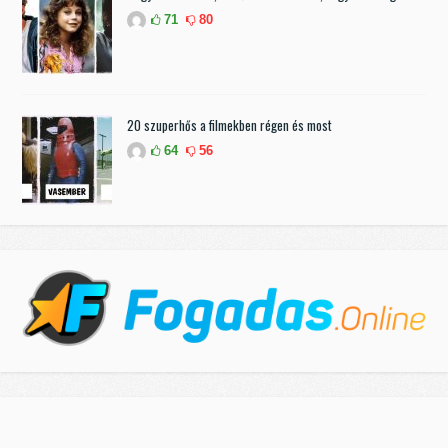
71
80
20 szuperhős a filmekben régen és most
64
56