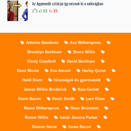
Az Agymenők sztárjai így néznek ki a valóságban
13
15
Antonio Banderas
Ava Witherspoon
Brooklyn Beckham
Bruce Willis
Cindy Crawford
David Beckham
Demi Moore
Eva Amurri
Harley Quinn
Heidi Klum
hírességek és gyermekeik
James Wilkie Broderick
Kaia Gerber
Kevin Bacon
Kevin Smith
Leni Klum
Reese Witherspoon
Roan Bronstein
Rumer Willis
Sarah Jessica Parker
Sharon Stone
Sosie Bacon