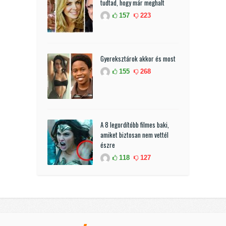
tudtad, hogy már meghalt
157
223
Gyereksztárok akkor és most
155
268
A 8 legordítóbb filmes baki,
amiket biztosan nem vettél
észre
118
127