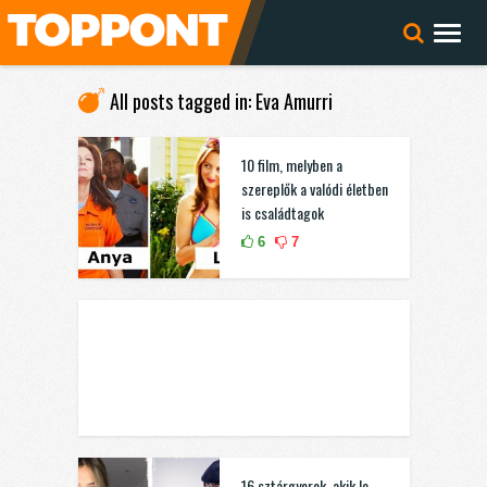
All posts tagged in: Eva Amurri
10 film, melyben a
szereplők a valódi életben
is családtagok
6
7
16 sztárgyerek, akik le