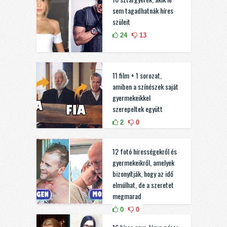
sem tagadhatnák híres
szüleit
24
13
11 film + 1 sorozat,
amiben a színészek saját
gyermekeikkel
szerepeltek együtt
2
0
12 fotó hírességekről és
gyermekeikről, amelyek
bizonyítják, hogy az idő
elmúlhat, de a szeretet
megmarad
0
0