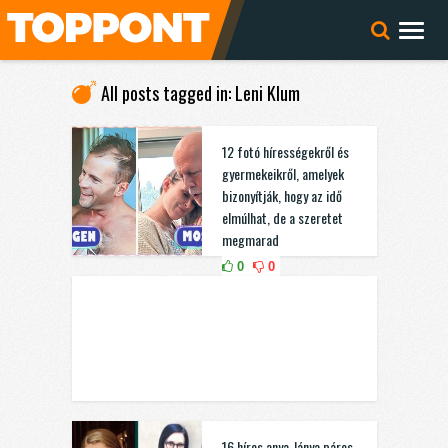
All posts tagged in: Leni Klum
12 fotó hírességekről és
gyermekeikről, amelyek
bizonyítják, hogy az idő
elmúlhat, de a szeretet
megmarad
0
0
16 híres anya-lánya páros,