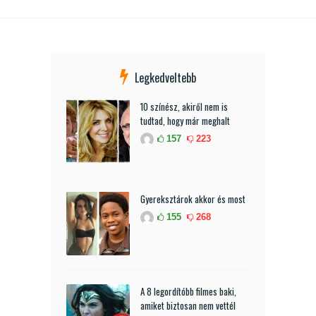
Legkedveltebb
10 színész, akiről nem is
tudtad, hogy már meghalt
157
223
Gyereksztárok akkor és most
155
268
A 8 legordítóbb filmes baki,
amiket biztosan nem vettél