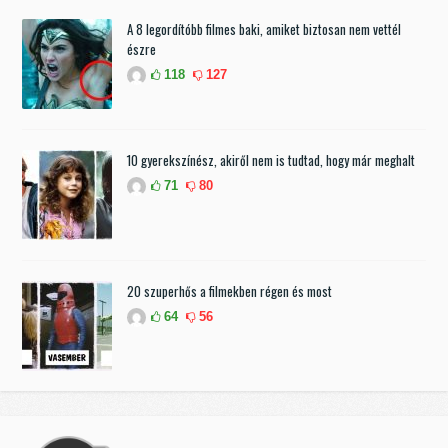
A 8 legordítóbb filmes baki, amiket biztosan nem vettél
észre
118
127
10 gyerekszínész, akiről nem is tudtad, hogy már meghalt
71
80
20 szuperhős a filmekben régen és most
64
56