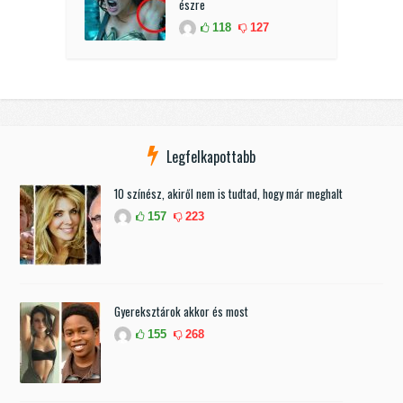
észre
118
127
Legfelkapottabb
10 színész, akiről nem is tudtad, hogy már meghalt
157
223
Gyereksztárok akkor és most
155
268