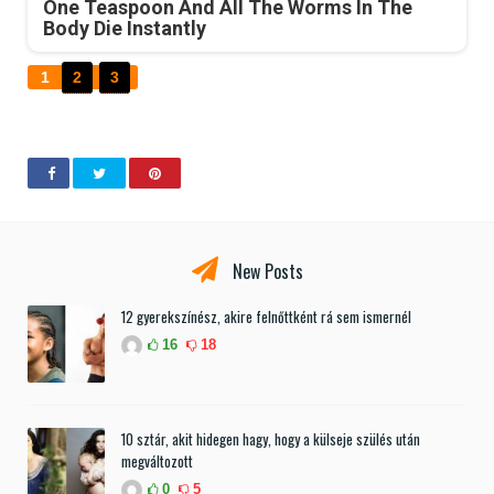
One Teaspoon And All The Worms In The
Body Die Instantly
1
2
3
New Posts
12 gyerekszínész, akire felnőttként rá sem ismernél
16
18
10 sztár, akit hidegen hagy, hogy a külseje szülés után
megváltozott
0
5