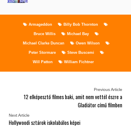
Armageddon
Billy Bob Thornton
Bruce Willis
Michael Bay
Michael Clarke Duncan
Owen Wilson
Peter Stormare
Steve Buscemi
Will Patton
William Fichtner
Previous Article
12 elképesztő filmes baki, amit nem vettél észre a
Gladiátor című filmben
Next Article
Hollywoodi sztárok iskolabálos képei