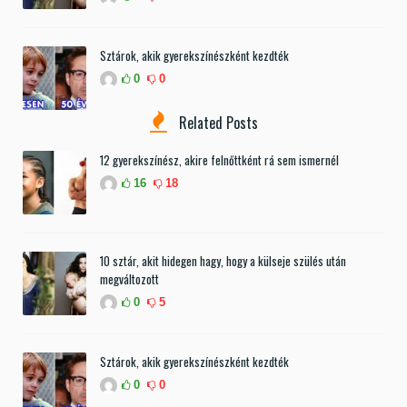
Sztárok, akik gyerekszínészként kezdték
0
0
Related Posts
12 gyerekszínész, akire felnőttként rá sem ismernél
16
18
10 sztár, akit hidegen hagy, hogy a külseje szülés után
megváltozott
0
5
Sztárok, akik gyerekszínészként kezdték
0
0