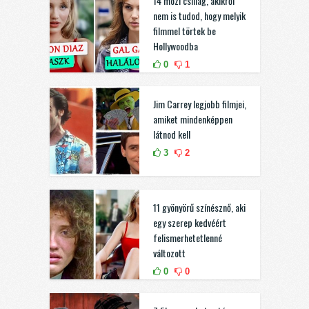
14 mozi csillag, akikről
nem is tudod, hogy melyik
filmmel törtek be
Hollywoodba
0
1
Jim Carrey legjobb filmjei,
amiket mindenképpen
látnod kell
3
2
11 gyönyörű színésznő, aki
egy szerep kedvéért
felismerhetetlenné
változott
0
0