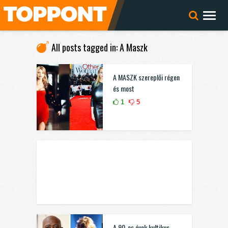
All posts tagged in: A Maszk
A MASZK szereplői régen
és most
1
5
A 90-es évek kultikus