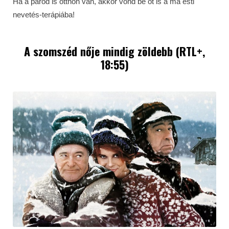
Ha a párod is otthon van, akkor vond be őt is a ma esti
nevetés-terápiába!
A szomszéd nője mindig zöldebb (RTL+,
18:55)