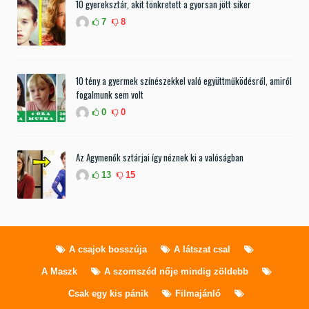
10 gyereksztár, akit tönkretett a gyorsan jött siker
7
8
10 tény a gyermek színészekkel való együttműködésről, amiről
fogalmunk sem volt
0
0
Az Agymenők sztárjai így néznek ki a valóságban
13
15
A csajok bosszúja
A látszat csal
A Maszk
A szomszéd nője mindig zöldebb
Csak egy kis pánik
Filmajánló