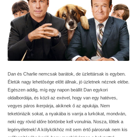
Dan és Charlie nemcsak barátok, de üzlettársak is egyben.
Életük nagy lehetősége előtt állnak, jó üzletnek néznek elébe.
Egészen addig, míg egy napon beállít Dan egykori
oldalbordája, és közli az exével, hogy van egy hatéves,
vegyes páros ikerpárja, akiknek ő az apukája. Nem
teketóriázik sokat, a nyakába is varrja a lurkókat, mondván,
neki egy rövid időre börtönbe kell vonulnia. Nosza, lőttek a
legényéletnek! A kölykökhöz mit sem értő párosnak nem kis