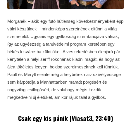
Morganék – akik egy futó hűtlenség következményeként épp
válni készülnek – mindenképp szeretnének eltűnni a világ
szeme elől. Ugyanis egy gyilkosság szemtanújává válnak,
így az ügyészség a tanúvédelmi program keretében egy
békés kisvárosba küldi őket. A veszekedésben élenjáró pár
kénytelen a helyi seriff rokonának kiadni magát, és hogy az
álca tökéletes legyen, boldog szerelmeseknek kell tűnniük.
Pault és Merylt eleinte még a helybéliek naiv szívélyessége
sem kárpótolja a Manhattanben maradt pörgésért és
nagyvilági csillogásért, de valahogy mégis kezdik
megkedvelni új életüket, amikor rájuk talál a gyilkos.
Csak egy kis pánik (Viasat3, 23:40)