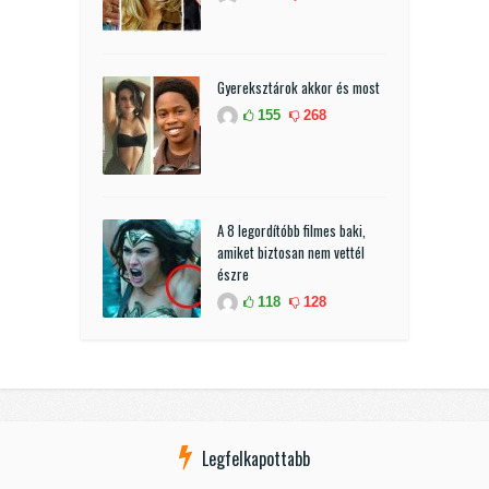
Gyereksztárok akkor és most
155
268
A 8 legordítóbb filmes baki,
amiket biztosan nem vettél
észre
118
128
Legfelkapottabb