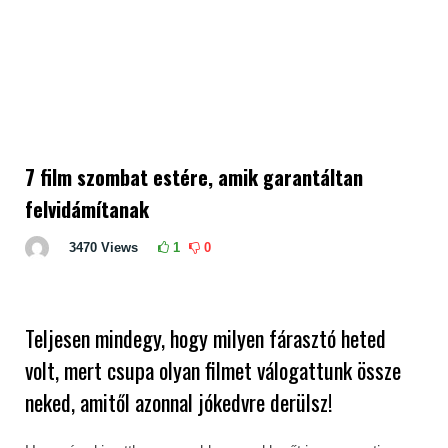
7 film szombat estére, amik garantáltan
felvidámítanak
3470
Views
1
0
Teljesen mindegy, hogy milyen fárasztó heted
volt, mert csupa olyan filmet válogattunk össze
neked, amitől azonnal jókedvre derülsz!