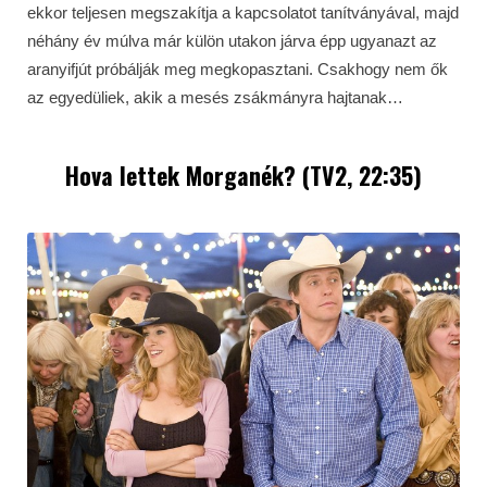
ekkor teljesen megszakítja a kapcsolatot tanítványával, majd
néhány év múlva már külön utakon járva épp ugyanazt az
aranyifjút próbálják meg megkopasztani. Csakhogy nem ők
az egyedüliek, akik a mesés zsákmányra hajtanak…
Hova lettek Morganék? (TV2, 22:35)