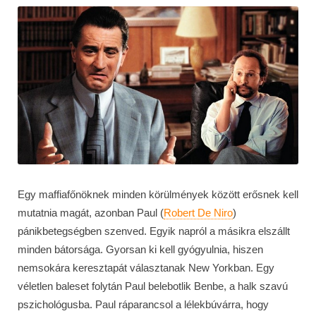
Egy maffiafőnöknek minden körülmények között erősnek kell
mutatnia magát, azonban Paul (
Robert De Niro
)
pánikbetegségben szenved. Egyik napról a másikra elszállt
minden bátorsága. Gyorsan ki kell gyógyulnia, hiszen
nemsokára keresztapát választanak New Yorkban. Egy
véletlen baleset folytán Paul belebotlik Benbe, a halk szavú
pszichológusba. Paul ráparancsol a lélekbúvárra, hogy