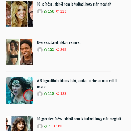
10 színész, akiről nem is tudtad, hogy már meghalt
158
223
Gyereksztárok akkor és most
155
268
A 8 legordítóbb filmes baki, amiket biztosan nem vettél
észre
118
128
10 gyerekszínész, akiről nem is tudtad, hogy már meghalt
71
80