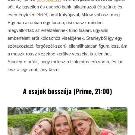
sőt. Az ügyetlen és esendő banki alkalmazott éli szürke és
eseménytelen életét, amit kutyájával, Milow-val oszt meg.
Egy nap azonban egy furcsa, ősi maszk mindent
megváltoztat: az értéktelennek tűnő faálarc ugyanis
emberfeletti erőt kölcsönöz viselőjének. Stanleyből így egy
szórakoztató, forgószél-szerű, ellenállhatatlan figura lesz, ám
a maszk rossz kezekbe kerülve veszélyt is jelenthet.
Stanley-n múlik, hogy mi lesz a titokzatos erő sorsa, és kié
lesz a legszebb lány keze.
A csajok bosszúja (Prime, 21:00)