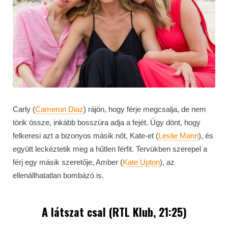
Carly (
Cameron Diaz
) rájön, hogy férje megcsalja, de nem
törik össze, inkább bosszúra adja a fejét. Úgy dönt, hogy
felkeresi azt a bizonyos másik nőt, Kate-et (
Leslie Mann
), és
együtt leckéztetik meg a hűtlen férfit. Tervükben szerepel a
férj egy másik szeretője, Amber (
Kate Upton
), az
ellenállhatatlan bombázó is.
A látszat csal (RTL Klub, 21:25)