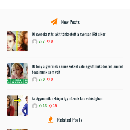
New Posts
10 gyereksztár, akit tönkretett a gyorsan jött siker
7
8
10 tény a gyermek színészekkel való együttműködésről, amiről
fogalmunk sem volt
0
0
Az Agymenők sztárjai így néznek ki a valóságban
13
15
Related Posts