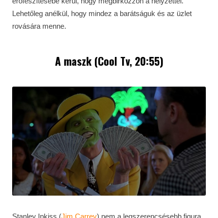
erőfeszítésébe kerül, hogy megbirkózzon a helyzettel.
Lehetőleg anélkül, hogy mindez a barátságuk és az üzlet
rovására menne.
A maszk (Cool Tv, 20:55)
Stanley Ipkiss (
Jim Carrey
) nem a legszerencsésebb figura,