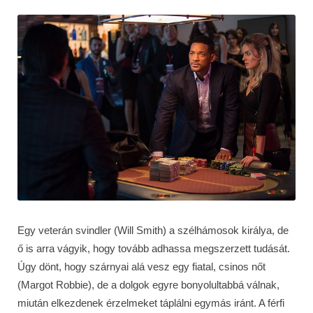
Egy veterán svindler (Will Smith) a szélhámosok királya, de
ő is arra vágyik, hogy tovább adhassa megszerzett tudását.
Úgy dönt, hogy szárnyai alá vesz egy fiatal, csinos nőt
(Margot Robbie), de a dolgok egyre bonyolultabbá válnak,
miután elkezdenek érzelmeket táplálni egymás iránt. A férfi