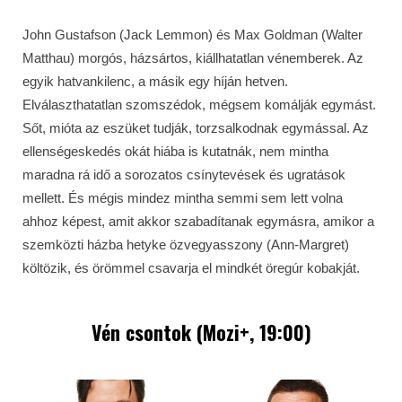
John Gustafson (Jack Lemmon) és Max Goldman (Walter
Matthau) morgós, házsártos, kiállhatatlan vénemberek. Az
egyik hatvankilenc, a másik egy híján hetven.
Elválaszthatatlan szomszédok, mégsem komálják egymást.
Sőt, mióta az eszüket tudják, torzsalkodnak egymással. Az
ellenségeskedés okát hiába is kutatnák, nem mintha
maradna rá idő a sorozatos csínytevések és ugratások
mellett. És mégis mindez mintha semmi sem lett volna
ahhoz képest, amit akkor szabadítanak egymásra, amikor a
szemközti házba hetyke özvegyasszony (Ann-Margret)
költözik, és örömmel csavarja el mindkét öregúr kobakját.
Vén csontok (Mozi+, 19:00)