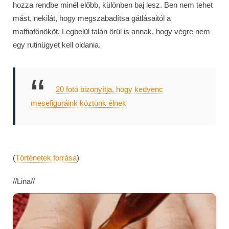
hozza rendbe minél előbb, különben baj lesz. Ben nem tehet
mást, nekilát, hogy megszabadítsa gátlásaitól a
maffiafőnököt. Legbelül talán örül is annak, hogy végre nem
egy rutinügyet kell oldania.
20 fotó bizonyítja, hogy kedvenc
mesefiguráink köztünk élnek
(
Történetek forrása
)
//Lina//