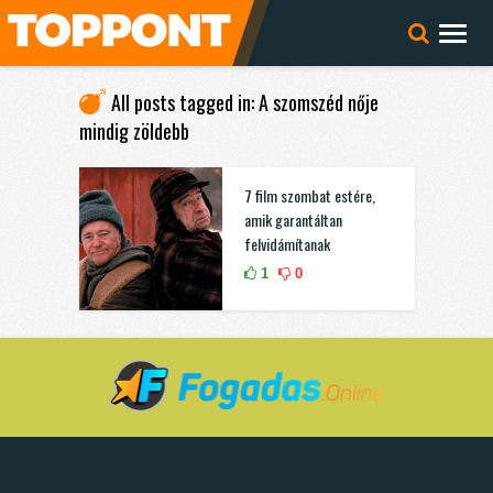
All posts tagged in: A szomszéd nője
mindig zöldebb
7 film szombat estére,
amik garantáltan
felvidámítanak
1
0