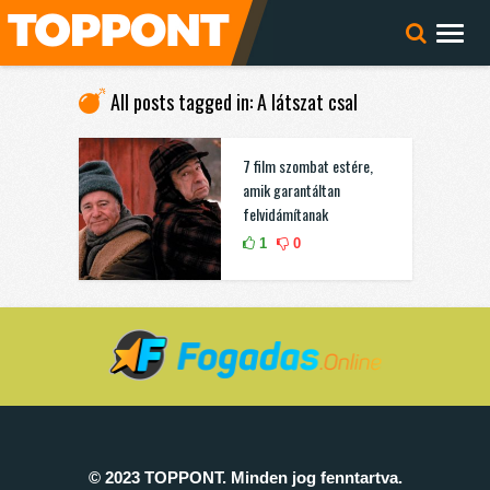
All posts tagged in: A látszat csal
7 film szombat estére,
amik garantáltan
felvidámítanak
1
0
© 2023 TOPPONT. Minden jog fenntartva.