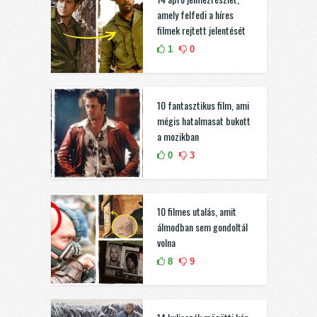
amely felfedi a híres
filmek rejtett jelentését
1
0
10 fantasztikus film, ami
mégis hatalmasat bukott
a mozikban
0
3
10 filmes utalás, amit
álmodban sem gondoltál
volna
8
9