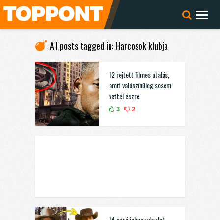
All posts tagged in: Harcosok klubja
12 rejtett filmes utalás,
amit valószínűleg sosem
vettél észre
3
2
14 apró jelmezrészlet,