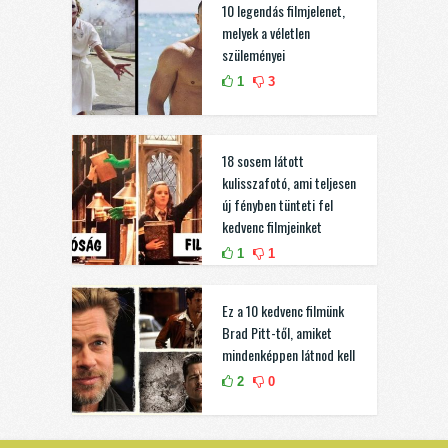
10 legendás filmjelenet,
melyek a véletlen
szüleményei
1
3
18 sosem látott
kulisszafotó, ami teljesen
új fényben tünteti fel
kedvenc filmjeinket
1
1
Ez a 10 kedvenc filmünk
Brad Pitt-től, amiket
mindenképpen látnod kell
2
0