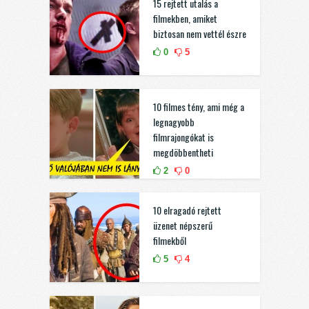
15 rejtett utalás a
filmekben, amiket
biztosan nem vettél észre
0
5
10 filmes tény, ami még a
legnagyobb
filmrajongókat is
megdöbbentheti
2
0
10 elragadó rejtett
üzenet népszerű
filmekből
5
4