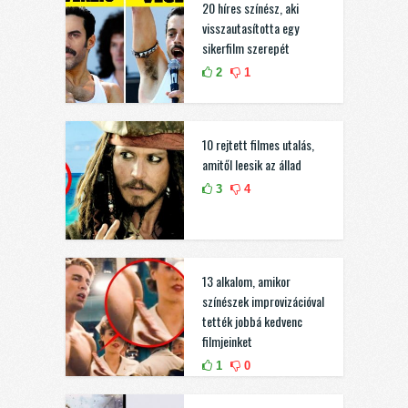
20 híres színész, aki
visszautasította egy
sikerfilm szerepét
2
1
10 rejtett filmes utalás,
amitől leesik az állad
3
4
13 alkalom, amikor
színészek improvizációval
tették jobbá kedvenc
filmjeinket
1
0