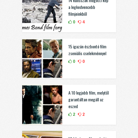
14 kulisszák mögötti kép
a legkedvencebb
filmjeinkből
0
4
15 igazán észbontó film
zseniális cselekménnyel
0
0
A 10 legjobb film, melytől
garantáltan megáll az
eszed
2
2