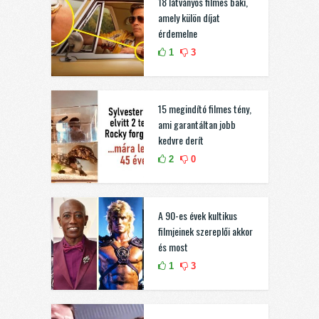
18 látványos filmes baki,
amely külön díjat
érdemelne
1
3
15 megindító filmes tény,
ami garantáltan jobb
kedvre derít
2
0
A 90-es évek kultikus
filmjeinek szereplői akkor
és most
1
3