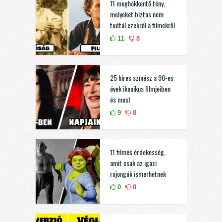
11 meghökkentő tény,
melyeket biztos nem
tudtál ezekről a filmekről
11
8
25 híres színész a 90-es
évek ikonikus filmjeiben
és most
9
8
11 filmes érdekesség,
amit csak az igazi
rajongók ismerhetnek
0
0