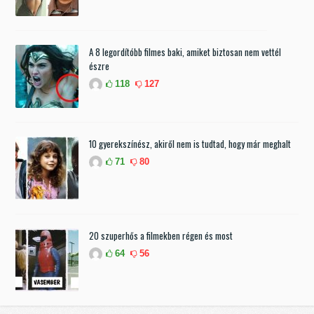
A 8 legordítóbb filmes baki, amiket biztosan nem vettél
észre
118
127
10 gyerekszínész, akiről nem is tudtad, hogy már meghalt
71
80
20 szuperhős a filmekben régen és most
64
56