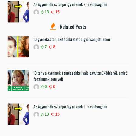
Az Agymenők sztárjai így néznek ki a valóságban
13
15
Related Posts
10 gyereksztár, akit tönkretett a gyorsan jött siker
7
8
10 tény a gyermek színészekkel való együttműködésről, amiről
fogalmunk sem volt
0
0
Az Agymenők sztárjai így néznek ki a valóságban
13
15