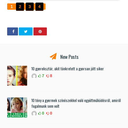
1
2
3
4
New Posts
10 gyereksztár, akit tönkretett a gyorsan jött siker
7
8
10 tény a gyermek színészekkel való együttműködésről, amiről
fogalmunk sem volt
0
0