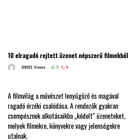
10 elragadó rejtett üzenet népszerű filmekből
84091
Views
5
4
A filmvilág a művészet lenyűgöző és magával
ragadó érzéki csalódása. A rendezők gyakran
csempésznek alkotásaikba „kódolt” üzeneteket,
melyek filmekre, könyvekre vagy jelenségekre
utalnak.