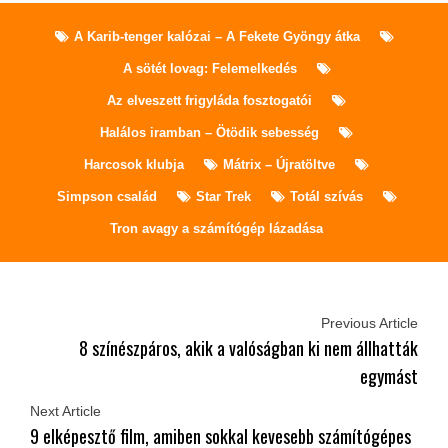
A Karib-tenger kalózai – A Fekete Gyöngy átka
A sötét lovag: Felemelkedés
Az elveszett frigyláda fosztogatói
Halálos iramban – Ötödik sebesség
Harcosok klubja
Mátrix – Újratöltve
Simpson család
Star Trek
Totál szívás
Tron avagy a számítógép lázadása
Previous Article
8 színészpáros, akik a valóságban ki nem állhatták
egymást
Next Article
9 elképesztő film, amiben sokkal kevesebb számítógépes