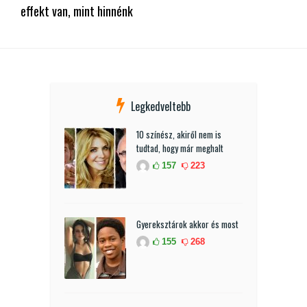
effekt van, mint hinnénk
Legkedveltebb
10 színész, akiről nem is
tudtad, hogy már meghalt
157
223
Gyereksztárok akkor és most
155
268