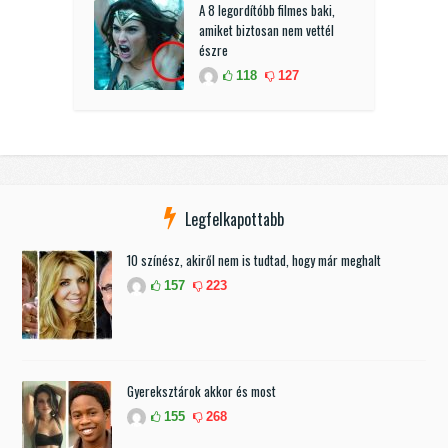
A 8 legordítóbb filmes baki,
amiket biztosan nem vettél
észre
118
127
Legfelkapottabb
10 színész, akiről nem is tudtad, hogy már meghalt
157
223
Gyereksztárok akkor és most
155
268