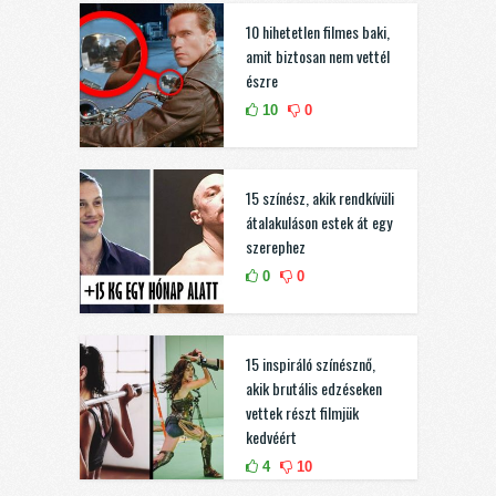
10 hihetetlen filmes baki,
amit biztosan nem vettél
észre
10
0
15 színész, akik rendkívüli
átalakuláson estek át egy
szerephez
0
0
15 inspiráló színésznő,
akik brutális edzéseken
vettek részt filmjük
kedvéért
4
10