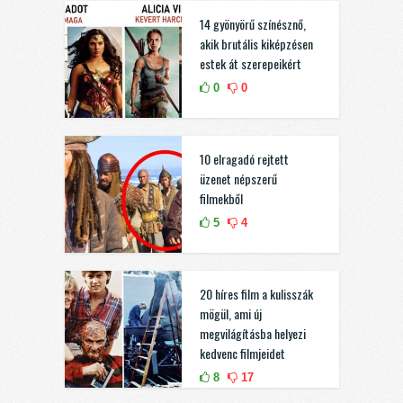
14 gyönyörű színésznő,
akik brutális kiképzésen
estek át szerepeikért
0
0
10 elragadó rejtett
üzenet népszerű
filmekből
5
4
20 híres film a kulisszák
mögül, ami új
megvilágításba helyezi
kedvenc filmjeidet
8
17