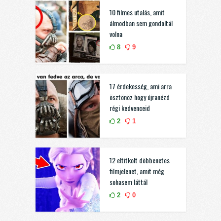
10 filmes utalás, amit
álmodban sem gondoltál
volna
8
9
17 érdekesség, ami arra
ösztönöz hogy újranézd
régi kedvenceid
2
1
12 eltitkolt döbbenetes
filmjelenet, amit még
sohasem láttál
2
0