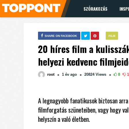
SZÓRAKOZÁS
INSP
SHARE ON FACEBOOK
FILM
20 híres film a kulissz
helyezi kedvenc filmjeid
root
1 év
ago
20824
Views
8
1
A legnagyobb fanatikusok biztosan arra 
filmforgatás szüneteiben, vagy hogy val
helyszín a való életben.