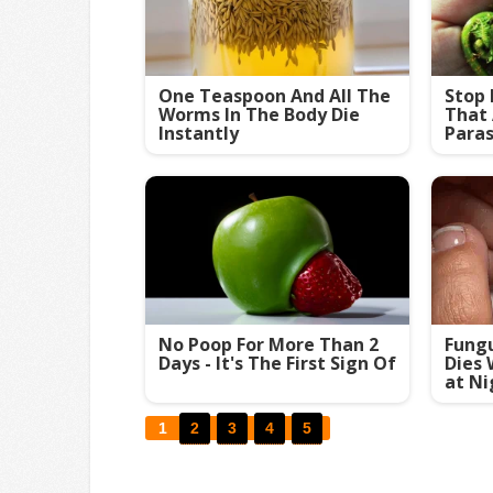
One Teaspoon And All The
Stop 
Worms In The Body Die
That
Instantly
Paras
No Poop For More Than 2
Fungu
Days - It's The First Sign Of
Dies 
at Ni
1
2
3
4
5