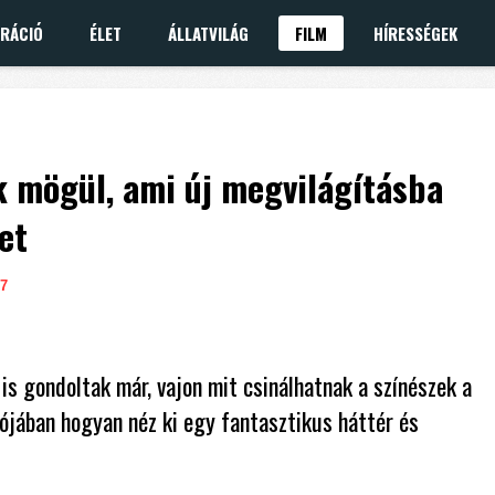
IRÁCIÓ
ÉLET
ÁLLATVILÁG
FILM
HÍRESSÉGEK
ák mögül, ami új megvilágításba
et
7
is gondoltak már, vajon mit csinálhatnak a színészek a
ójában hogyan néz ki egy fantasztikus háttér és