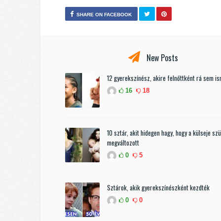
SHARE ON FACEBOOK
New Posts
12 gyerekszínész, akire felnőttként rá sem i
16
18
10 sztár, akit hidegen hagy, hogy a külseje sz
megváltozott
0
5
Sztárok, akik gyerekszínészként kezdték
0
0