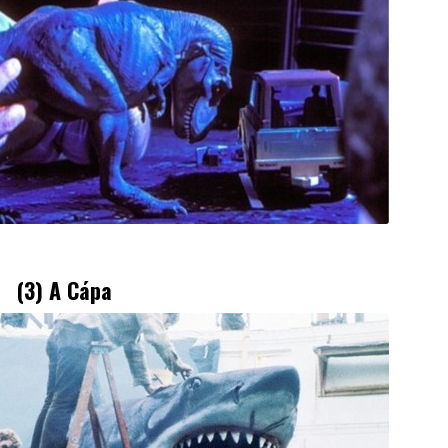
(3) A Cápa