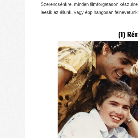
Szerencsénkre, minden filmforgatáson készülnek l
leesik az állunk, vagy épp hangosan felnevetünk
(1)
Rém