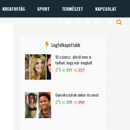
KREATIVITÁS
SPORT
TERMÉSZET
KAPCSOLAT
Legfelkapottabb
10 színész, akiről nem is
tudtad, hogy már meghalt
157
223
Gyereksztárok akkor és most
155
268