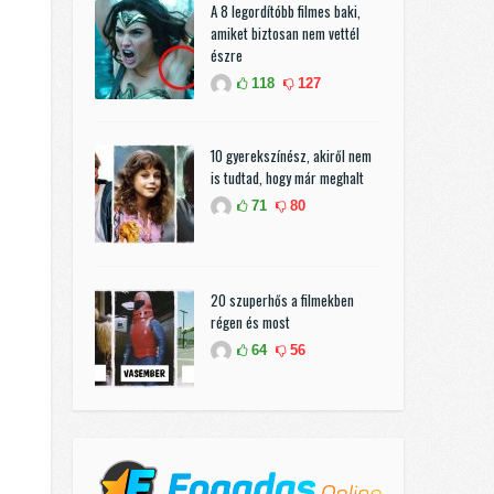
A 8 legordítóbb filmes baki,
amiket biztosan nem vettél
észre
118
127
10 gyerekszínész, akiről nem
is tudtad, hogy már meghalt
71
80
20 szuperhős a filmekben
régen és most
64
56