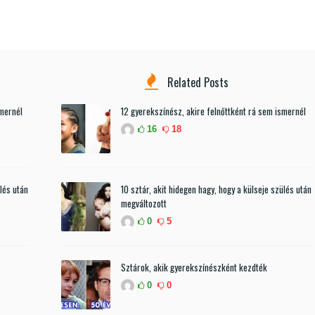
Related Posts
smernél
12 gyerekszínész, akire felnőttként rá sem ismernél
16
18
ülés után
10 sztár, akit hidegen hagy, hogy a külseje szülés után
megváltozott
0
5
Sztárok, akik gyerekszínészként kezdték
0
0