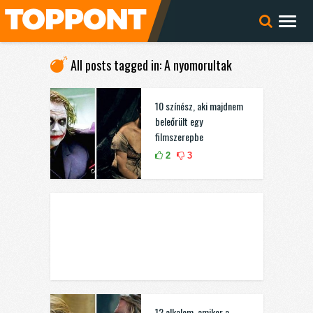
All posts tagged in: A nyomorultak
10 színész, aki majdnem
beleőrült egy
filmszerepbe
2
3
12 alkalom, amikor a