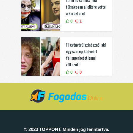
10 híres színész, aki
túlságosan a lelkére vette
a karakterét
0
1
11 gyönyörű színésznő, aki
egy szerep kedvéért
felismerhetetlenné
változott
0
0
© 2023 TOPPONT. Minden jog fenntartva.