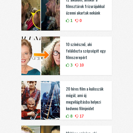
filmsztárok frizurájukkal
üzenni akartak nekünk
1
0
10 színésznő, aki
feláldozta szépségét egy
filmszerepért
3
10
20 híres film a kulisszák
mögül, ami új
megvilágításba helyezi
kedvenc filmjeidet
8
17