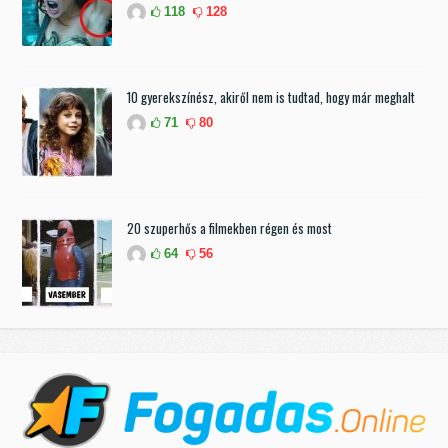
118
128
10 gyerekszínész, akiről nem is tudtad, hogy már meghalt
71
80
20 szuperhős a filmekben régen és most
64
56