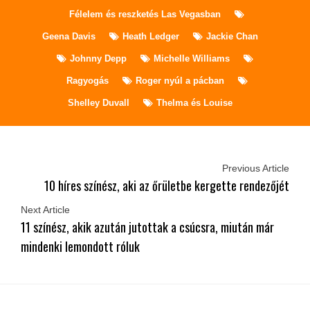
Félelem és reszketés Las Vegasban
Geena Davis
Heath Ledger
Jackie Chan
Johnny Depp
Michelle Williams
Ragyogás
Roger nyúl a pácban
Shelley Duvall
Thelma és Louise
Previous Article
10 híres színész, aki az őrületbe kergette rendezőjét
Next Article
11 színész, akik azután jutottak a csúcsra, miután már
mindenki lemondott róluk