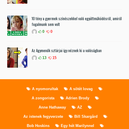
10 tény a gyermek színészekkel való együttműködésről, amiről
fogalmunk sem volt
0
0
Az Agymenők sztárjai így néznek ki a valóságban
13
15
A nyomorultak
A sötét lovag
A zongorista
Adrien Brody
Anne Hathaway
AZ
Az istenek fegyverzete
Bill Skargård
Bob Hoskins
Egy hét Marilynnel