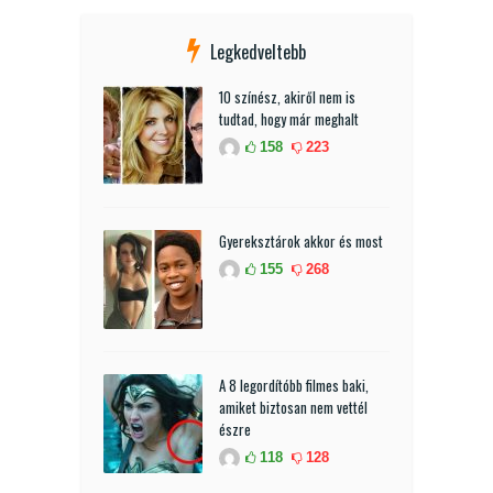
Legkedveltebb
10 színész, akiről nem is
tudtad, hogy már meghalt
158
223
Gyereksztárok akkor és most
155
268
A 8 legordítóbb filmes baki,
amiket biztosan nem vettél
észre
118
128