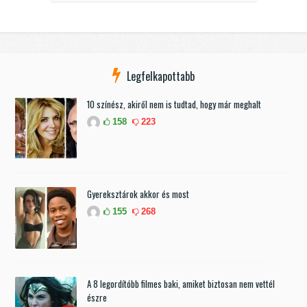
Legfelkapottabb
10 színész, akiről nem is tudtad, hogy már meghalt
158
223
Gyereksztárok akkor és most
155
268
A 8 legordítóbb filmes baki, amiket biztosan nem vettél
észre