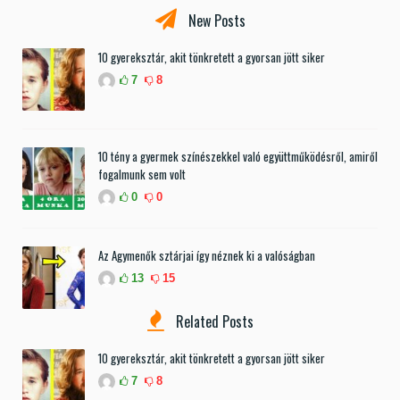
New Posts
10 gyereksztár, akit tönkretett a gyorsan jött siker
7
8
10 tény a gyermek színészekkel való együttműködésről, amiről
fogalmunk sem volt
0
0
Az Agymenők sztárjai így néznek ki a valóságban
13
15
Related Posts
10 gyereksztár, akit tönkretett a gyorsan jött siker
7
8