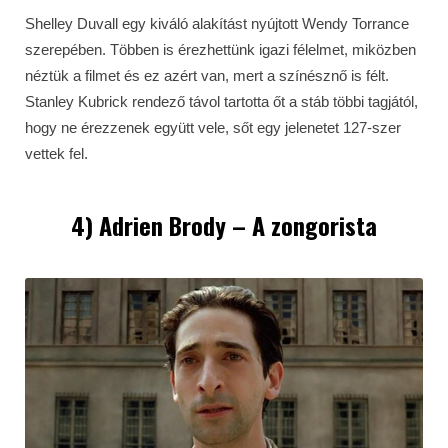
Shelley Duvall egy kiváló alakítást nyújtott Wendy Torrance
szerepében. Többen is érezhettünk igazi félelmet, miközben
néztük a filmet és ez azért van, mert a színésznő is félt.
Stanley Kubrick rendező távol tartotta őt a stáb többi tagjától,
hogy ne érezzenek együtt vele, sőt egy jelenetet 127-szer
vettek fel.
4) Adrien Brody – A zongorista