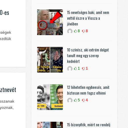
90-es
15 nevetséges baki, amit nem
vettél észre a Vissza a
jövőben
8
8
ességek
Kezdtük
10 színész, aki extrém dolgot
tanult meg egy szerep
kedvéért
1
1
12 hihetetlen egybeesés, amit
sztnevét
biztosan nem fogsz elhinni
5
4
asszanak
yoznak,
15 bizonyíték, miért ne rendelj