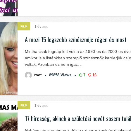
1 év
ago
FILM
A mozi 15 legszebb színésznője régen és most
Mintha csak tegnap lett volna az 1990-es és 2000-es éve
amikor is a listánkban szereplő színésznők karrierjük cs
voltak. Azonban ez nem igaz, ..
root
89858
Views
7
16
1 év
ago
FILM
17 híresség, akinek a születési nevét sosem talá
Néhány híres embernek, főleg színészeknek és énekesek