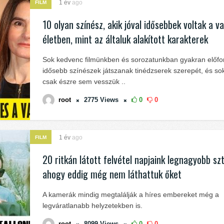
1 év
ago
FILM
10 olyan színész, akik jóval idősebbek voltak a va
életben, mint az általuk alakított karakterek
Sok kedvenc filmünkben és sorozatunkban gyakran előfo
idősebb színészek játszanak tinédzserek szerepét, és s
csak észre sem vesszük ..
root
2775
Views
0
0
1 év
ago
FILM
20 ritkán látott felvétel napjaink legnagyobb sztá
ahogy eddig még nem láthattuk őket
A kamerák mindig megtalálják a híres embereket még a
legváratlanabb helyzetekben is.
root
8099
Views
0
0