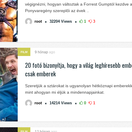
végignézni, hogyan változtak a Forrest Gumptól kezdve 
Ponyvaregény szereplői az évek ..
root
32204
Views
1
3
9 hónap
ago
FILM
20 fotó bizonyítja, hogy a világ leghíresebb embe
csak emberek
Szeretjük a sztárokat is ugyanolyan hétköznapi emberekké
mint ahogyan mi éljük a mindennapjainkat.
root
14214
Views
0
1
12 hónap
ago
FILM