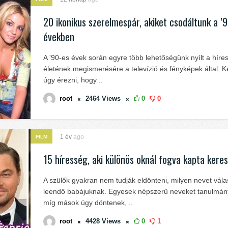
20 ikonikus szerelmespár, akiket csodáltunk a ’
években
A '90-es évek során egyre több lehetőségünk nyílt a hír
életének megismerésére a televízió és fényképek által. 
úgy érezni, hogy ..
root
2464
Views
0
0
1 év
ago
FILM
15 híresség, aki különös oknál fogva kapta kere
A szülők gyakran nem tudják eldönteni, milyen nevet vál
leendő babájuknak. Egyesek népszerű neveket tanulmán
míg mások úgy döntenek, ..
root
4428
Views
0
1