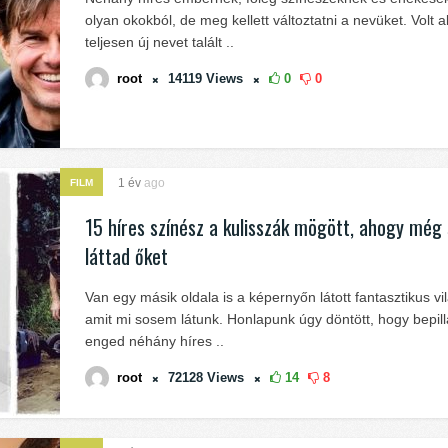
olyan okokból, de meg kellett változtatni a nevüket. Volt a
teljesen új nevet talált ..
root
14119
Views
0
0
1 év
ago
FILM
15 híres színész a kulisszák mögött, ahogy még
láttad őket
Van egy másik oldala is a képernyőn látott fantasztikus vi
amit mi sosem látunk. Honlapunk úgy döntött, hogy bepill
enged néhány híres ..
root
72128
Views
14
8