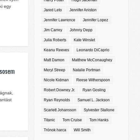
Harry Potter
Hugh Jackman
ki egy
Jared Leto
Jennifer Aniston
Jennifer Lawrence
Jennifer Lopez
Jim Carrey
Johnny Depp
Julia Roberts
Kate Winslet
Keanu Reeves
Leonardo DiCaprio
Matt Damon
Matthew McConaughey
 sosem
Meryl Streep
Natalie Portman
Nicole Kidman
Reese Witherspoon
Robert Downey Jr.
Ryan Gosling
lágnak,
antást
Ryan Reynolds
Samuel L. Jackson
Scarlett Johansson
Sylvester Stallone
Titanic
Tom Cruise
Tom Hanks
Trónok harca
Will Smith