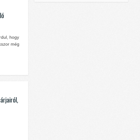
ló
rdul, hogy
okszor még
rjairól,