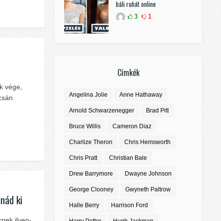
báli ruhát online
3
1
Címkék
k vége,
Angelina Jolie
Anne Hathaway
úcsán
Arnold Schwarzenegger
Brad Pitt
Bruce Willis
Cameron Diaz
Charlize Theron
Chris Hemsworth
Chris Pratt
Christian Bale
Drew Barrymore
Dwayne Johnson
George Clooney
Gwyneth Paltrow
lnád ki
Halle Berry
Harrison Ford
nek ilyen-