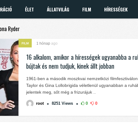
IRÁCIÓ
ÉLET
ÁLLATVILÁG
FILM
HÍRESSÉGEK
nona Ryder
1 hónap
ago
FILM
16 alkalom, amikor a hírességek ugyanabba a r
bújtak és nem tudjuk, kinek állt jobban
1961-ben a második moszkvai nemzetközi filmfesztiválon
Taylor és Gina Lollobrigida véletlenül ugyanabban a ruh
jelentek meg, sőt még a frizurájuk ..
root
8251
Views
0
0