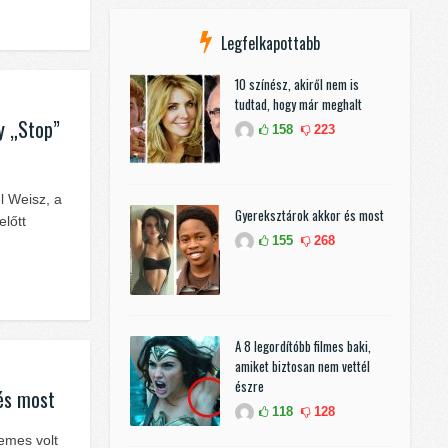
Legfelkapottabb
10 színész, akiről nem is
tudtad, hogy már meghalt
y „Stop”
158
223
l Weisz, a
Gyereksztárok akkor és most
előtt
155
268
A 8 legordítóbb filmes baki,
amiket biztosan nem vettél
észre
 és most
118
128
emes volt