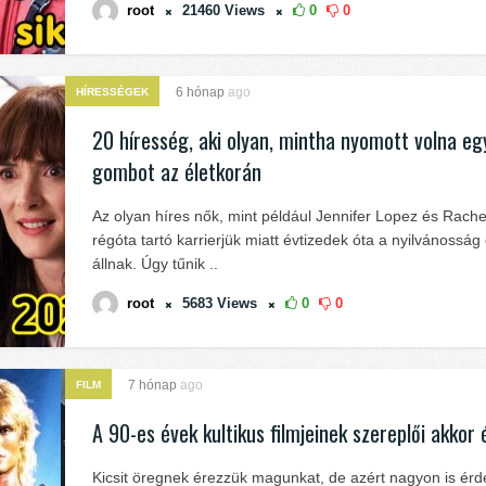
root
21460
Views
0
0
6 hónap
ago
HÍRESSÉGEK
20 híresség, aki olyan, mintha nyomott volna eg
gombot az életkorán
Az olyan híres nők, mint például Jennifer Lopez és Rache
régóta tartó karrierjük miatt évtizedek óta a nyilvánosság 
állnak. Úgy tűnik ..
root
5683
Views
0
0
7 hónap
ago
FILM
A 90-es évek kultikus filmjeinek szereplői akkor
Kicsit öregnek érezzük magunkat, de azért nagyon is érd