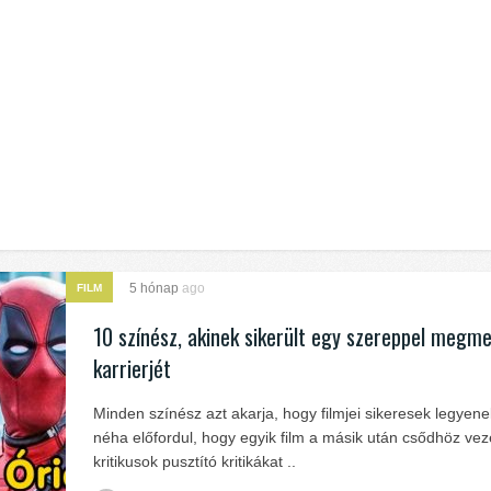
5 hónap
ago
FILM
10 színész, akinek sikerült egy szereppel megm
karrierjét
Minden színész azt akarja, hogy filmjei sikeresek legyen
néha előfordul, hogy egyik film a másik után csődhöz vez
kritikusok pusztító kritikákat ..