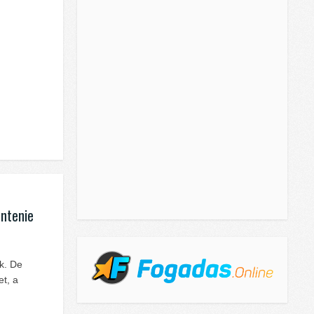
entenie
ek. De
et, a