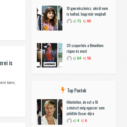
a
10 gyerekszínész, akiről nem
is tudtad, hogy már meghalt
71
80
20 szuperhős a filmekben
régen és most
64
56
rei is
nt látni,
Top Pontok
Hihetetlen, de ezt a 16
színészt még egyszer sem
jelölték Oscar-díjra
4
6