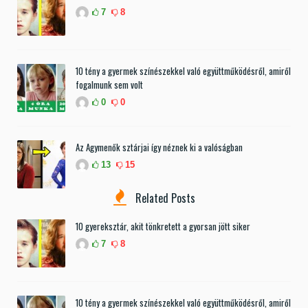
7
8
10 tény a gyermek színészekkel való együttműködésről, amiről
fogalmunk sem volt
0
0
Az Agymenők sztárjai így néznek ki a valóságban
13
15
Related Posts
10 gyereksztár, akit tönkretett a gyorsan jött siker
7
8
10 tény a gyermek színészekkel való együttműködésről, amiről