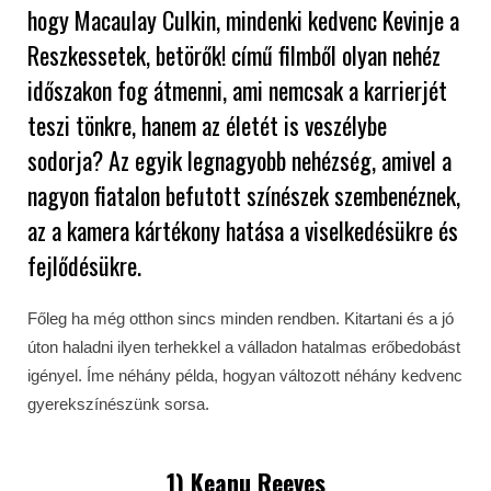
hogy Macaulay Culkin, mindenki kedvenc Kevinje a
Reszkessetek, betörők! című filmből olyan nehéz
időszakon fog átmenni, ami nemcsak a karrierjét
teszi tönkre, hanem az életét is veszélybe
sodorja? Az egyik legnagyobb nehézség, amivel a
nagyon fiatalon befutott színészek szembenéznek,
az a kamera kártékony hatása a viselkedésükre és
fejlődésükre.
Főleg ha még otthon sincs minden rendben. Kitartani és a jó
úton haladni ilyen terhekkel a válladon hatalmas erőbedobást
igényel. Íme néhány példa, hogyan változott néhány kedvenc
gyerekszínészünk sorsa.
1) Keanu Reeves