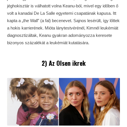
jéghokisztár is válhatott volna Keanu-ból, mivel egy időben ő
volt a kanadai De La Salle egyetemi csapatának kapusa. Itt
kapta a „the Wall” (a fal) becenevet. Sajnos lesérült, így lőttek
a hokis karrierének. Mióta lánytestvérénél, Kimnél leukémiát
diagnosztizáltak, Keanu gyakran adományozza keresete
bizonyos százalékát a leukémiát kutatására.
2) Az Olsen ikrek