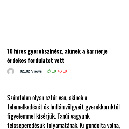
10 híres gyerekszínész, akinek a karrierje
érdekes fordulatot vett
82182
Views
10
10
Számtalan olyan sztár van, akinek a
felemelkedését és hullámvölgyeit gyerekkoruktól
figyelemmel kísérjük. Tanúi vagyunk
felcseperedésük folyamatának. Ki gondolta volna,