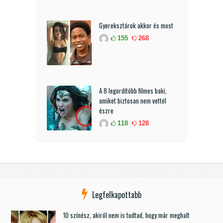
Gyereksztárok akkor és most
155
268
A 8 legordítóbb filmes baki,
amiket biztosan nem vettél
észre
118
128
Legfelkapottabb
10 színész, akiről nem is tudtad, hogy már meghalt