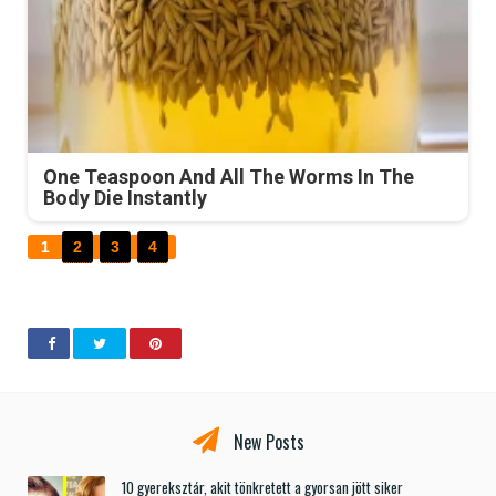
One Teaspoon And All The Worms In The
Body Die Instantly
1
2
3
4
New Posts
10 gyereksztár, akit tönkretett a gyorsan jött siker