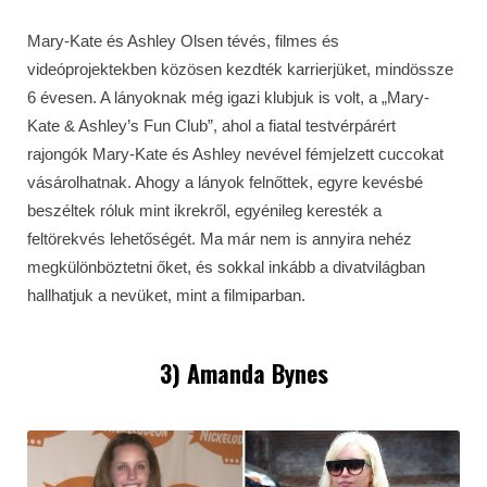
Mary-Kate és Ashley Olsen tévés, filmes és
videóprojektekben közösen kezdték karrierjüket, mindössze
6 évesen. A lányoknak még igazi klubjuk is volt, a „Mary-
Kate & Ashley’s Fun Club”, ahol a fiatal testvérpárért
rajongók Mary-Kate és Ashley nevével fémjelzett cuccokat
vásárolhatnak. Ahogy a lányok felnőttek, egyre kevésbé
beszéltek róluk mint ikrekről, egyénileg keresték a
feltörekvés lehetőségét. Ma már nem is annyira nehéz
megkülönböztetni őket, és sokkal inkább a divatvilágban
hallhatjuk a nevüket, mint a filmiparban.
3) Amanda Bynes