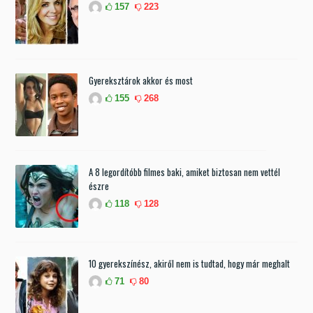
157
223
Gyereksztárok akkor és most
155
268
A 8 legordítóbb filmes baki, amiket biztosan nem vettél
észre
118
128
10 gyerekszínész, akiről nem is tudtad, hogy már meghalt
71
80