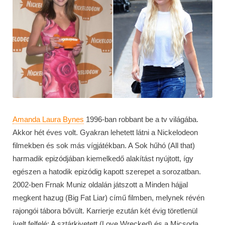
Amanda Laura Bynes
1996-ban robbant be a tv világába.
Akkor hét éves volt. Gyakran lehetett látni a Nickelodeon
filmekben és sok más vígjátékban. A Sok hűhó (All that)
harmadik epizódjában kiemelkedő alakítást nyújtott, így
egészen a hatodik epizódig kapott szerepet a sorozatban.
2002-ben Frnak Muniz oldalán játszott a Minden hájjal
megkent hazug (Big Fat Liar) című filmben, melynek révén
rajongói tábora bővült. Karrierje ezután két évig töretlenül
ívelt felfelé: A sztárkivetett (Love Wrecked) és a Micsoda