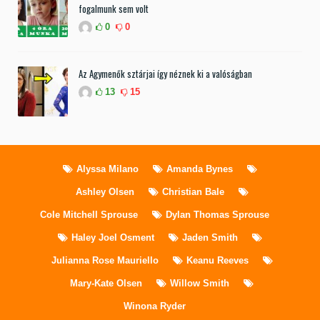
fogalmunk sem volt
0
0
Az Agymenők sztárjai így néznek ki a valóságban
13
15
Alyssa Milano
Amanda Bynes
Ashley Olsen
Christian Bale
Cole Mitchell Sprouse
Dylan Thomas Sprouse
Haley Joel Osment
Jaden Smith
Julianna Rose Mauriello
Keanu Reeves
Mary-Kate Olsen
Willow Smith
Winona Ryder