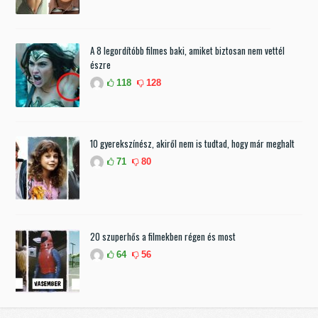
A 8 legordítóbb filmes baki, amiket biztosan nem vettél
észre
118
128
10 gyerekszínész, akiről nem is tudtad, hogy már meghalt
71
80
20 szuperhős a filmekben régen és most
64
56