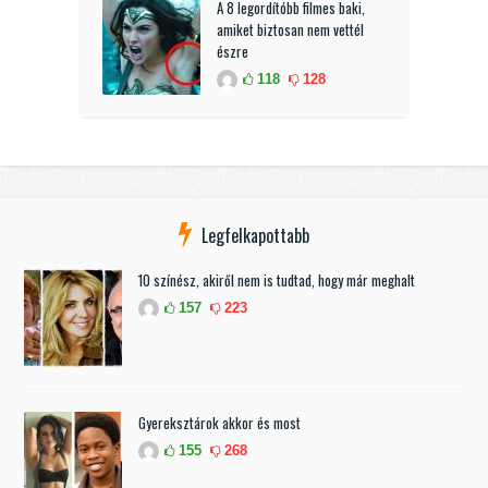
A 8 legordítóbb filmes baki,
amiket biztosan nem vettél
észre
118
128
Legfelkapottabb
10 színész, akiről nem is tudtad, hogy már meghalt
157
223
Gyereksztárok akkor és most
155
268