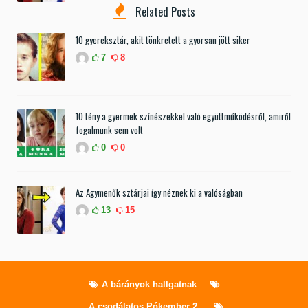
Related Posts
10 gyereksztár, akit tönkretett a gyorsan jött siker
7
8
10 tény a gyermek színészekkel való együttműködésről, amiről
fogalmunk sem volt
0
0
Az Agymenők sztárjai így néznek ki a valóságban
13
15
A bárányok hallgatnak
A csodálatos Pókember 2.