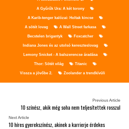
A Gyűrűk Ura: A két torony
A Karib-tenger kalózai: Holtak kincse
A sötét lovag
A Wall Street farkasa
Becstelen brigantyk
Foxcatcher
Indiana Jones és az utolsó kereszteslovag
Lemony Snicket - A balszerencse áradása
Thor: Sötét világ
Titanic
Vissza a jövőbe 2.
Zoolander a trendkívüli
Previous Article
10 színész, akik még soha nem teljesítettek rosszul
Next Article
10 híres gyerekszínész, akinek a karrierje érdekes