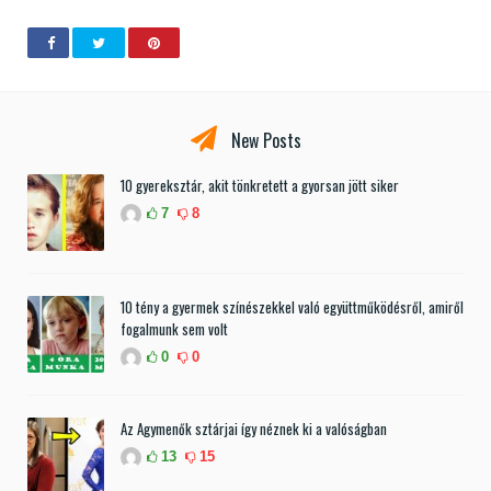
New Posts
10 gyereksztár, akit tönkretett a gyorsan jött siker
7
8
10 tény a gyermek színészekkel való együttműködésről, amiről
fogalmunk sem volt
0
0
Az Agymenők sztárjai így néznek ki a valóságban
13
15