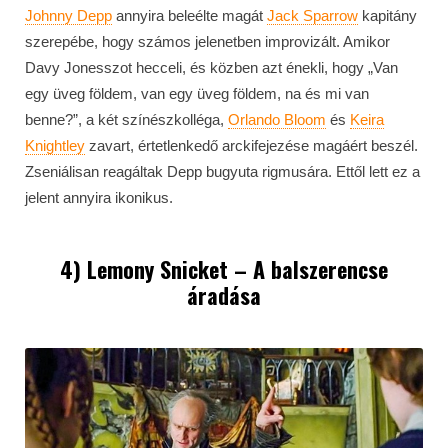
Johnny Depp
annyira beleélte magát
Jack Sparrow
kapitány
szerepébe, hogy számos jelenetben improvizált. Amikor
Davy Jonesszot hecceli, és közben azt énekli, hogy „Van
egy üveg földem, van egy üveg földem, na és mi van
benne?”, a két színészkolléga,
Orlando Bloom
és
Keira
Knightley
zavart, értetlenkedő arckifejezése magáért beszél.
Zseniálisan reagáltak Depp bugyuta rigmusára. Ettől lett ez a
jelent annyira ikonikus.
4) Lemony Snicket – A balszerencse
áradása