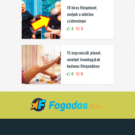
18 híres filmjelenet,
melyek a véletlen
szüleményei
2
3
15 improvizált jelenet,
amelyet bennhagytak
kedvenc filmjeinkben
0
0