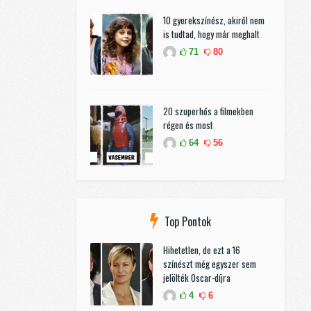
10 gyerekszínész, akiről nem
is tudtad, hogy már meghalt
71
80
20 szuperhős a filmekben
régen és most
64
56
Top Pontok
Hihetetlen, de ezt a 16
színészt még egyszer sem
jelölték Oscar-díjra
4
6