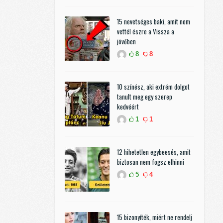
15 nevetséges baki, amit nem
vettél észre a Vissza a
jövőben
8
8
10 színész, aki extrém dolgot
tanult meg egy szerep
kedvéért
1
1
12 hihetetlen egybeesés, amit
biztosan nem fogsz elhinni
5
4
15 bizonyíték, miért ne rendelj