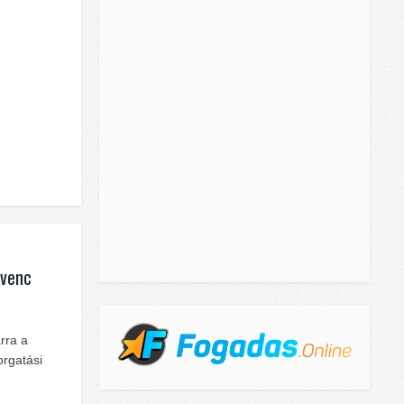
dvenc
rra a
orgatási