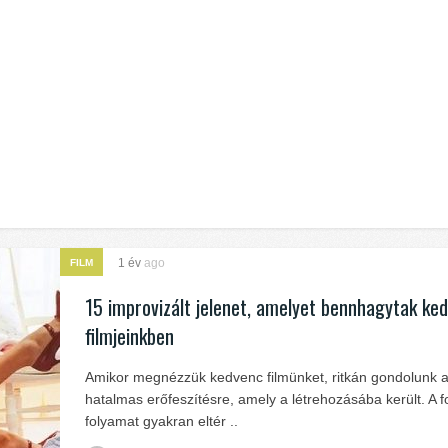
1 év
ago
FILM
15 improvizált jelenet, amelyet bennhagytak ke
filmjeinkben
Amikor megnézzük kedvenc filmünket, ritkán gondolunk a
hatalmas erőfeszítésre, amely a létrehozásába került. A f
folyamat gyakran eltér ..