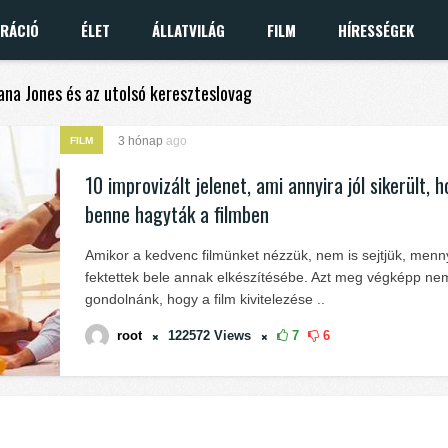
IRÁCIÓ
ÉLET
ÁLLATVILÁG
FILM
HÍRESSÉGEK
iana Jones és az utolsó kereszteslovag
3 hónap
ago
FILM
10 improvizált jelenet, ami annyira jól sikerült, 
benne hagyták a filmben
Amikor a kedvenc filmünket nézzük, nem is sejtjük, menny
fektettek bele annak elkészítésébe. Azt meg végképp ne
gondolnánk, hogy a film kivitelezése ..
root
122572
Views
7
6