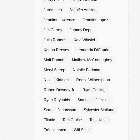
Harry Potter
Hugh Jackman
Jared Leto
Jennifer Aniston
Jennifer Lawrence
Jennifer Lopez
Jim Carrey
Johnny Depp
Julia Roberts
Kate Winslet
Keanu Reeves
Leonardo DiCaprio
Matt Damon
Matthew McConaughey
Meryl Streep
Natalie Portman
Nicole Kidman
Reese Witherspoon
Robert Downey Jr.
Ryan Gosling
Ryan Reynolds
Samuel L. Jackson
Scarlett Johansson
Sylvester Stallone
Titanic
Tom Cruise
Tom Hanks
Trónok harca
Will Smith