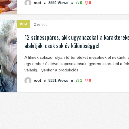
root
8554
Views
0
0
2 év
ago
FILM
12 színészpáros, akik ugyanazokat a karakterek
alakítják, csak sok év különbséggel
A filmek sokszor olyan történeteket mesélnek el nekünk,
egy ember életével kapcsolatosak, gyermekkoruktól a fel
válásig. Ilyenkor a produkciós ..
root
8331
Views
1
0