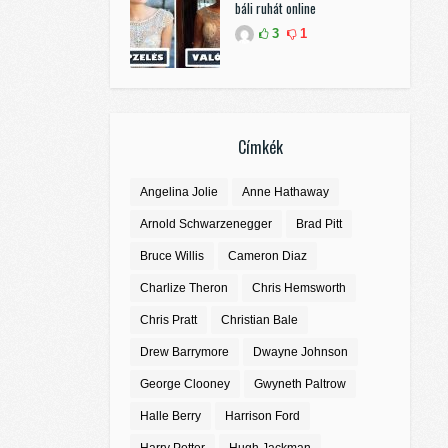
báli ruhát online
3
1
Címkék
Angelina Jolie
Anne Hathaway
Arnold Schwarzenegger
Brad Pitt
Bruce Willis
Cameron Diaz
Charlize Theron
Chris Hemsworth
Chris Pratt
Christian Bale
Drew Barrymore
Dwayne Johnson
George Clooney
Gwyneth Paltrow
Halle Berry
Harrison Ford