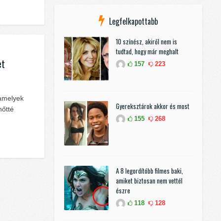
Legfelkapottabb
10 színész, akiről nem is
tudtad, hogy már meghalt
et
157
223
 amelyek
Gyereksztárok akkor és most
nőtté
155
268
A 8 legordítóbb filmes baki,
amiket biztosan nem vettél
észre
118
128