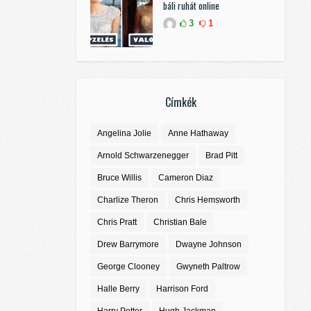
báli ruhát online
3
1
Címkék
Angelina Jolie
Anne Hathaway
Arnold Schwarzenegger
Brad Pitt
Bruce Willis
Cameron Diaz
Charlize Theron
Chris Hemsworth
Chris Pratt
Christian Bale
Drew Barrymore
Dwayne Johnson
George Clooney
Gwyneth Paltrow
Halle Berry
Harrison Ford