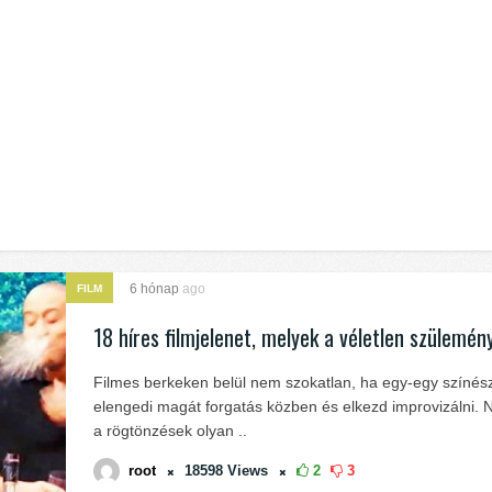
6 hónap
ago
FILM
18 híres filmjelenet, melyek a véletlen szülemén
Filmes berkeken belül nem szokatlan, ha egy-egy színés
elengedi magát forgatás közben és elkezd improvizálni.
a rögtönzések olyan ..
root
18598
Views
2
3