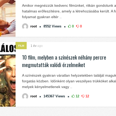
Amikor megnézzük kedvenc filmünket, ritkán gondolunk a
hatalmas erőfeszítésre, amely a létrehozásába került. A f
folyamat gyakran eltér ..
root
8552
Views
0
0
1 év
ago
FILM
10 film, melyben a színészek néhány percre
megmutatták valódi érzelmeiket
A színészek gyakran váratlan helyzetekben találjál magu
forgatás közben. Időnként olyan veszélyes trükköket alk
melyek kényelmetlenek vagy ..
root
145367
Views
12
12