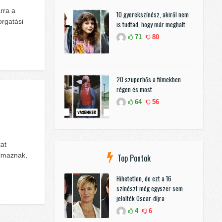
rra a
10 gyerekszínész, akiről nem
orgatási
is tudtad, hogy már meghalt
71
80
20 szuperhős a filmekben
régen és most
64
56
kat
almaznak,
Top Pontok
Hihetetlen, de ezt a 16
színészt még egyszer sem
jelölték Oscar-díjra
4
6