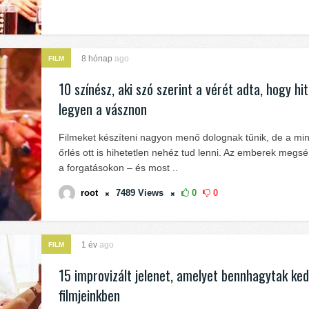
8 hónap
ago
FILM
10 színész, aki szó szerint a vérét adta, hogy hit
legyen a vásznon
Filmeket készíteni nagyon menő dolognak tűnik, de a m
őrlés ott is hihetetlen nehéz tud lenni. Az emberek megs
a forgatásokon – és most ..
root
7489
Views
0
0
1 év
ago
FILM
15 improvizált jelenet, amelyet bennhagytak ke
filmjeinkben