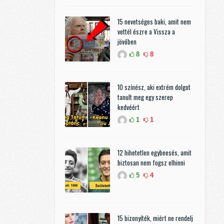
15 nevetséges baki, amit nem
vettél észre a Vissza a
jövőben
8
8
10 színész, aki extrém dolgot
tanult meg egy szerep
kedvéért
1
1
12 hihetetlen egybeesés, amit
biztosan nem fogsz elhinni
5
4
15 bizonyíték, miért ne rendelj