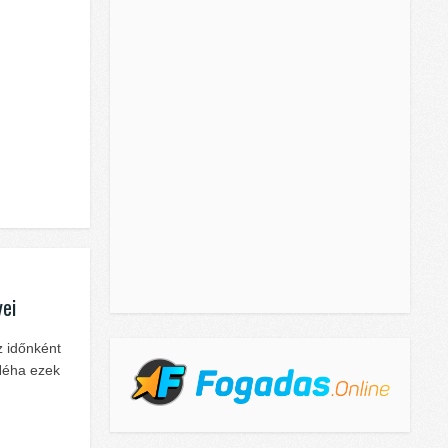
yei
z időnként
 Néha ezek