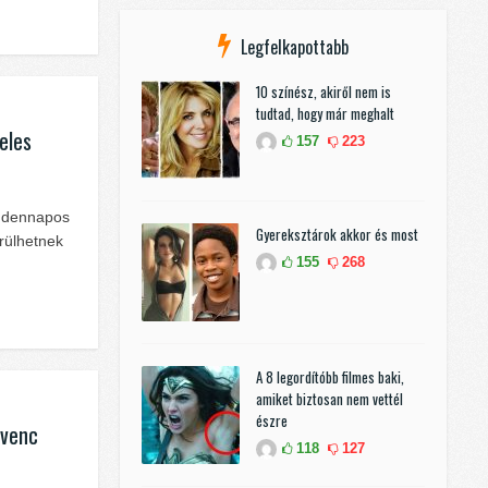
Legfelkapottabb
10 színész, akiről nem is
tudtad, hogy már meghalt
eles
157
223
indennapos
Gyereksztárok akkor és most
érülhetnek
155
268
A 8 legordítóbb filmes baki,
amiket biztosan nem vettél
észre
dvenc
118
127