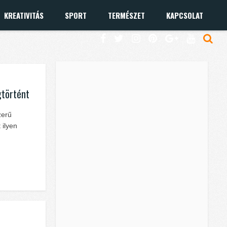
KREATIVITÁS
SPORT
TERMÉSZET
KAPCSOLAT
gtörtént
zerű
 ilyen