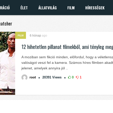
IRÁCIÓ
ÉLET
ÁLLATVILÁG
FILM
HÍRESSÉGEK
xcatcher
6 hónap
ago
FILM
12 hihetetlen pillanat filmekből, ami tényleg me
A moziban sem fikció minden, előfordul, hogy a véletlens
valóságot veszi fel a kamera. Számos híres filmben akadt
jelenet, amelyek annyira jól ..
root
20391
Views
0
1