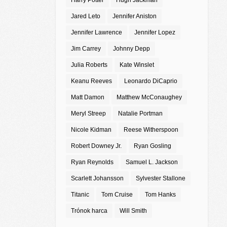
Harry Potter
Hugh Jackman
Jared Leto
Jennifer Aniston
Jennifer Lawrence
Jennifer Lopez
Jim Carrey
Johnny Depp
Julia Roberts
Kate Winslet
Keanu Reeves
Leonardo DiCaprio
Matt Damon
Matthew McConaughey
Meryl Streep
Natalie Portman
Nicole Kidman
Reese Witherspoon
Robert Downey Jr.
Ryan Gosling
Ryan Reynolds
Samuel L. Jackson
Scarlett Johansson
Sylvester Stallone
Titanic
Tom Cruise
Tom Hanks
Trónok harca
Will Smith