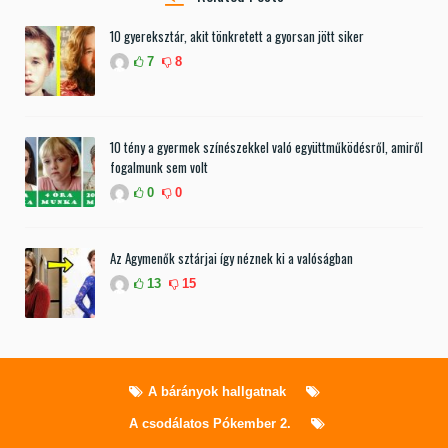
10 gyereksztár, akit tönkretett a gyorsan jött siker
7
8
10 tény a gyermek színészekkel való együttműködésről, amiről
fogalmunk sem volt
0
0
Az Agymenők sztárjai így néznek ki a valóságban
13
15
A bárányok hallgatnak
A csodálatos Pókember 2.