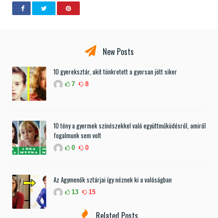
New Posts
10 gyereksztár, akit tönkretett a gyorsan jött siker
7
8
10 tény a gyermek színészekkel való együttműködésről, amiről
fogalmunk sem volt
0
0
Az Agymenők sztárjai így néznek ki a valóságban
13
15
Related Posts