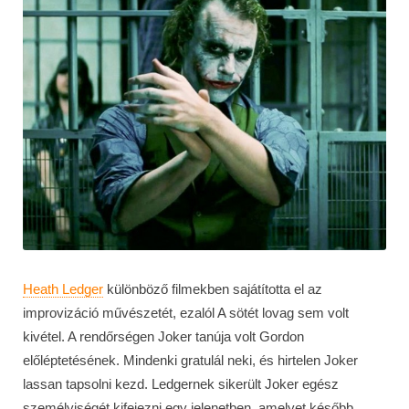
Heath Ledger
különböző filmekben sajátította el az
improvizáció művészetét, ezalól A sötét lovag sem volt
kivétel. A rendőrségen Joker tanúja volt Gordon
előléptetésének. Mindenki gratulál neki, és hirtelen Joker
lassan tapsolni kezd. Ledgernek sikerült Joker egész
személyiségét kifejezni egy jelenetben, amelyet később