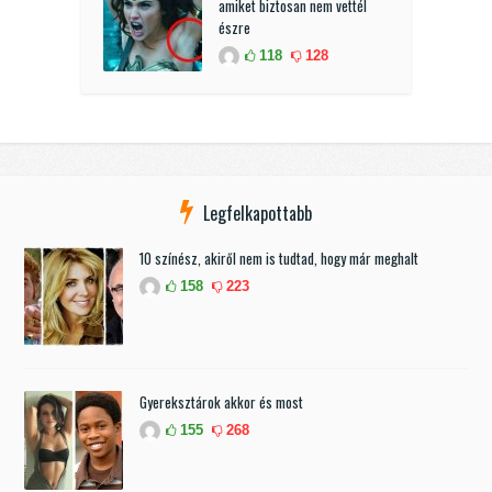
amiket biztosan nem vettél
észre
118
128
Legfelkapottabb
10 színész, akiről nem is tudtad, hogy már meghalt
158
223
Gyereksztárok akkor és most
155
268