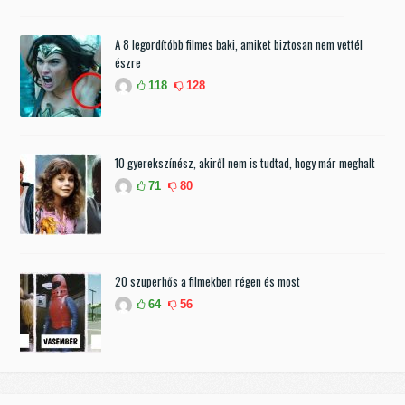
A 8 legordítóbb filmes baki, amiket biztosan nem vettél
észre
118
128
10 gyerekszínész, akiről nem is tudtad, hogy már meghalt
71
80
20 szuperhős a filmekben régen és most
64
56