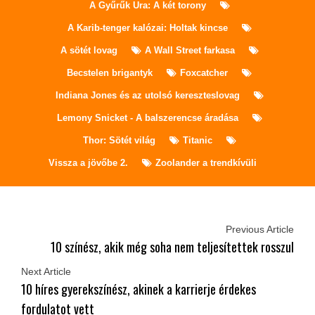
A Gyűrűk Ura: A két torony
A Karib-tenger kalózai: Holtak kincse
A sötét lovag
A Wall Street farkasa
Becstelen brigantyk
Foxcatcher
Indiana Jones és az utolsó kereszteslovag
Lemony Snicket - A balszerencse áradása
Thor: Sötét világ
Titanic
Vissza a jövőbe 2.
Zoolander a trendkívüli
Previous Article
10 színész, akik még soha nem teljesítettek rosszul
Next Article
10 híres gyerekszínész, akinek a karrierje érdekes
fordulatot vett