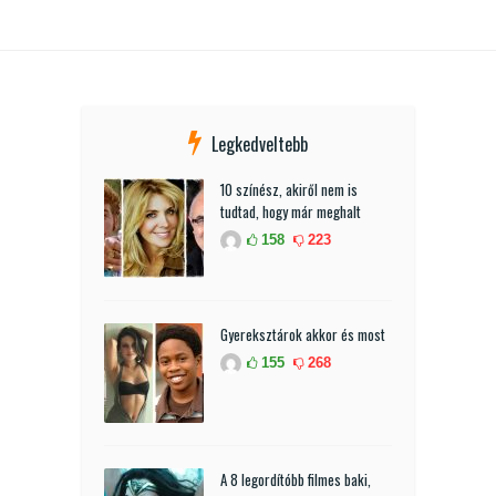
Legkedveltebb
10 színész, akiről nem is
tudtad, hogy már meghalt
158
223
Gyereksztárok akkor és most
155
268
A 8 legordítóbb filmes baki,