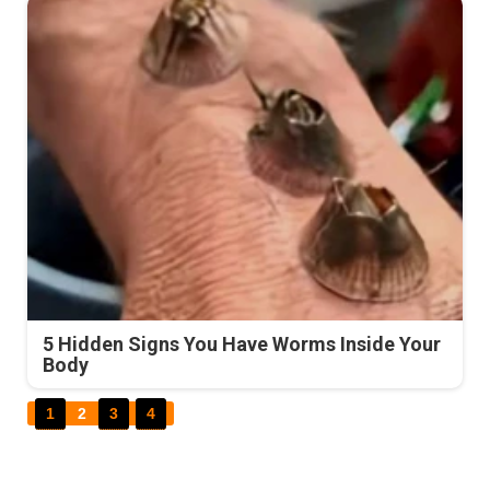
5 Hidden Signs You Have Worms Inside Your
Body
1
2
3
4