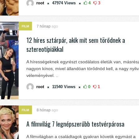
root
47974
Views
4
3
7 hónap
ago
FILM
12 híres sztárpár, akik mit sem törődnek a
sztereotípiákkal
A hírességeknek egyrészt csodálatos életük van, másrész
nagyon kínos, mivel állandóan törődnöd kell, a nagy nyi
véleményével. ..
root
11540
Views
0
1
8 hónap
ago
FILM
A filmvilág 7 legnépszerűbb testvérpárosa
A filmvilágban a családtagok gyakran követik egymást a