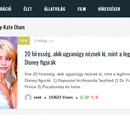
IRÁCIÓ
ÉLET
ÁLLATVILÁG
FILM
HÍRESSÉGEK
ry-Kate Olsen
2 hónap
ago
FILM
20 híresség, akik ugyanúgy néznek ki, mint a le
Disney figurák
Íme 20 híresség, akik ugyanúgy néznek ki, mint a leghír
Disney figurák. 1) Rapunzel és Amanda Seyfried 2) Dr. Fa
Prince 3) Pocahontas és Irene ..
root
143623
Views
22
6