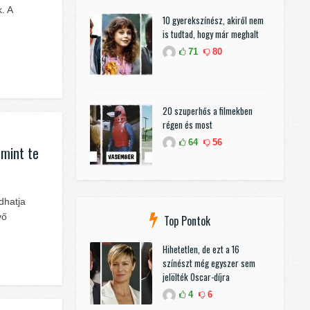
. A
10 gyerekszínész, akiről nem
is tudtad, hogy már meghalt
71
80
20 szuperhős a filmekben
régen és most
64
56
 mint te
dhatja
vő
Top Pontok
Hihetetlen, de ezt a 16
színészt még egyszer sem
jelölték Oscar-díjra
4
6