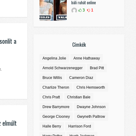
báli ruhát online
3
1
onlít a
Címkék
Angelina Jolie
Anne Hathaway
Arnold Schwarzenegger
Brad Pitt
k.
Bruce Willis
Cameron Diaz
Charlize Theron
Chris Hemsworth
Chris Pratt
Christian Bale
Drew Barrymore
Dwayne Johnson
George Clooney
Gwyneth Paltrow
z elmúlt
Halle Berry
Harrison Ford