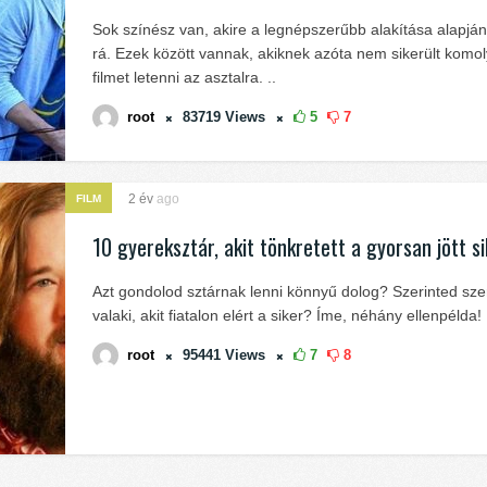
Sok színész van, akire a legnépszerűbb alakítása alapjá
rá. Ezek között vannak, akiknek azóta nem sikerült komo
filmet letenni az asztalra. ..
root
83719
Views
5
7
2 év
ago
FILM
10 gyereksztár, akit tönkretett a gyorsan jött si
Azt gondolod sztárnak lenni könnyű dolog? Szerinted sz
valaki, akit fiatalon elért a siker? Íme, néhány ellenpélda!
root
95441
Views
7
8