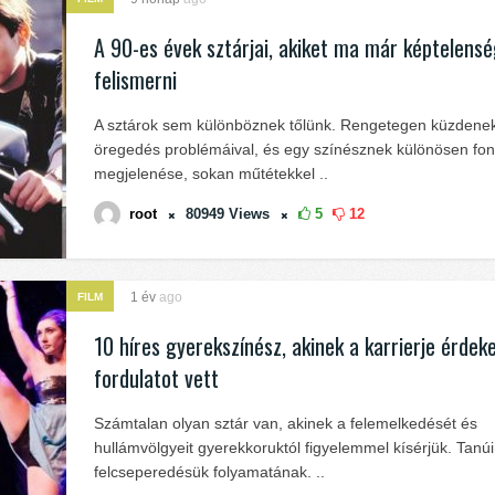
A 90-es évek sztárjai, akiket ma már képtelensé
felismerni
A sztárok sem különböznek tőlünk. Rengetegen küzdene
öregedés problémáival, és egy színésznek különösen fon
megjelenése, sokan műtétekkel ..
root
80949
Views
5
12
1 év
ago
FILM
10 híres gyerekszínész, akinek a karrierje érdek
fordulatot vett
Számtalan olyan sztár van, akinek a felemelkedését és
hullámvölgyeit gyerekkoruktól figyelemmel kísérjük. Tanú
felcseperedésük folyamatának. ..