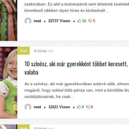
szakmában. Ez alól a testvérpárok sem lehetnek kivételek
következő cikkben olyan híres és közkedvelt ..
root
22737
Views
10
5
8 hónap
ago
FILM
10 színész, aki már gyerekként többet keresett,
valaha
Az a színész, aki már gyerekkorában sztárrá válik, elmon
magáról, hogy sokkal több pénze van, mint a körülötte lé
osztálytársainak, ha csak ..
root
11621
Views
0
0
9 hónap
ago
FILM