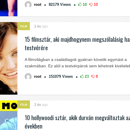
root
82179
Views
10
10
2 év
ago
FILM
15 filmsztár, aki majdhogynem megszólalásig has
testvérére
A filmvilágban a családtagok gyakran követik egymást a
szakmában. Ez alól a testvérpárok sem lehetnek kivétele
root
151079
Views
23
8
2 év
ago
FILM
10 hollywoodi sztár, akik durván megváltoztak a
években