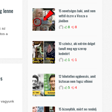
g lenne
15 nevetséges baki, amit nem
vettél észre a Vissza a
jövőben
8
8
k az
tos a
10 színész, aki extrém dolgot
tanult meg egy szerep
kedvéért
1
1
12 hihetetlen egybeesés, amit
es
biztosan nem fogsz elhinni
5
4
i vagyunk
15 bizonyíték, miért ne rendelj