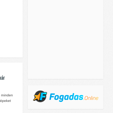
már
s minden
képeket