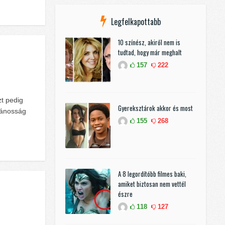
Legfelkapottabb
10 színész, akiről nem is
tudtad, hogy már meghalt
157
222
t pedig
Gyereksztárok akkor és most
lvánosság
155
268
A 8 legordítóbb filmes baki,
amiket biztosan nem vettél
észre
118
127