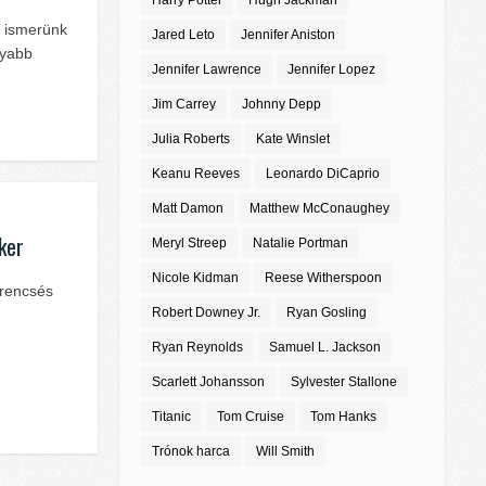
Harry Potter
Hugh Jackman
n ismerünk
Jared Leto
Jennifer Aniston
lyabb
Jennifer Lawrence
Jennifer Lopez
Jim Carrey
Johnny Depp
Julia Roberts
Kate Winslet
Keanu Reeves
Leonardo DiCaprio
Matt Damon
Matthew McConaughey
ker
Meryl Streep
Natalie Portman
Nicole Kidman
Reese Witherspoon
erencsés
Robert Downey Jr.
Ryan Gosling
Ryan Reynolds
Samuel L. Jackson
Scarlett Johansson
Sylvester Stallone
Titanic
Tom Cruise
Tom Hanks
Trónok harca
Will Smith