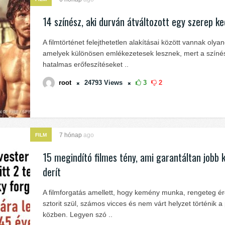
14 színész, aki durván átváltozott egy szerep k
A filmtörténet felejthetetlen alakításai között vannak olyan
amelyek különösen emlékezetesek lesznek, mert a színé
hatalmas erőfeszítéseket ..
root
24793
Views
3
2
7 hónap
ago
FILM
15 megindító filmes tény, ami garantáltan jobb 
derít
A filmforgatás amellett, hogy kemény munka, rengeteg é
sztorit szül, számos vicces és nem várt helyzet történik a
közben. Legyen szó ..