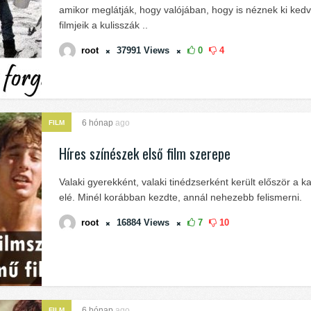
amikor meglátják, hogy valójában, hogy is néznek ki ked
filmjeik a kulisszák ..
root
37991
Views
0
4
6 hónap
ago
FILM
Híres színészek első film szerepe
Valaki gyerekként, valaki tinédzserként került először a 
elé. Minél korábban kezdte, annál nehezebb felismerni.
root
16884
Views
7
10
6 hónap
ago
FILM