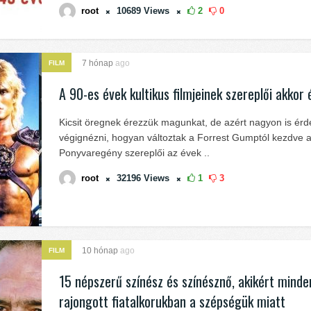
root
10689
Views
2
0
7 hónap
ago
FILM
A 90-es évek kultikus filmjeinek szereplői akkor
Kicsit öregnek érezzük magunkat, de azért nagyon is érd
végignézni, hogyan változtak a Forrest Gumptól kezdve 
Ponyvaregény szereplői az évek ..
root
32196
Views
1
3
10 hónap
ago
FILM
15 népszerű színész és színésznő, akikért minde
rajongott fiatalkorukban a szépségük miatt