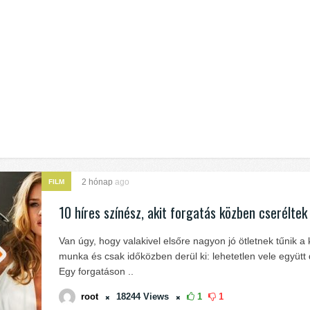
2 hónap
ago
FILM
10 híres színész, akit forgatás közben cseréltek 
Van úgy, hogy valakivel elsőre nagyon jó ötletnek tűnik a
munka és csak időközben derül ki: lehetetlen vele együt
Egy forgatáson ..
root
18244
Views
1
1