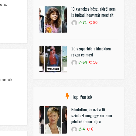
venc
10 gyerekszínész, akiről nem
is tudtad, hogy már meghalt
71
80
20 szuperhős a filmekben
régen és most
64
56
kamerák
Top Pontok
Hihetetlen, de ezt a 16
színészt még egyszer sem
jelölték Oscar-díjra
4
6