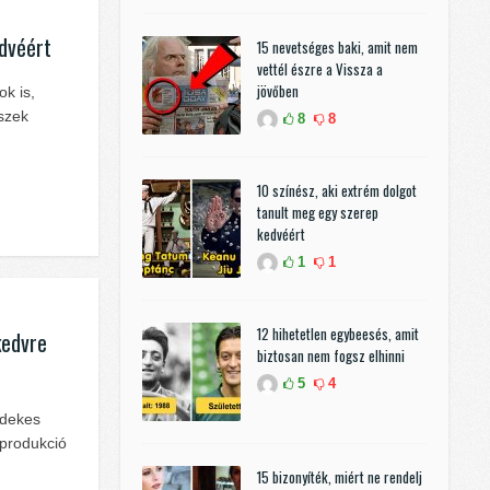
edvéért
15 nevetséges baki, amit nem
vettél észre a Vissza a
jövőben
ok is,
szek
8
8
10 színész, aki extrém dolgot
tanult meg egy szerep
kedvéért
1
1
12 hihetetlen egybeesés, amit
kedvre
biztosan nem fogsz elhinni
5
4
rdekes
 produkció
15 bizonyíték, miért ne rendelj