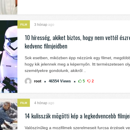
3 hónap
ago
FILM
10 híresség, akiket biztos, hogy nem vettél észr
kedvenc filmjeidben
Sok esetben, miközben épp nézzünk egy filmet, megdöb
hogy kik jelennek meg a képernyőn. Itt természetesen ol
személyekre gondolunk, akikről ..
root
46554
Views
5
2
4 hónap
ago
FILM
14 kulisszák mögötti kép a legkedvencebb filmje
Valószínűleg a mozifilmek szerelmeseit furcsa érzések ves