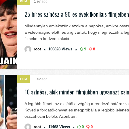
1 év
ago
FILM
25 híres színész a 90-es évek ikonikus filmjeibe
Mindannyian emlékszünk azokra a napokra, amikor össz
a videomagnó előtt, és alig vártuk, hogy megnézzük a le
filmeket a kedvenc akció ..
root
100828
Views
9
8
1 év
ago
FILM
10 színész, akik minden filmjükben ugyanazt csin
A legtöbb filmet, az elejétől a végéig a rendező határozz
Követi a forgatókönyvet és megpróbálja a legjobb jelenet
összehozni belőle. Azonban ..
root
11468
Views
0
0