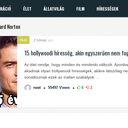
IRÁCIÓ
ÉLET
ÁLLATVILÁG
FILM
HÍRESSÉGEK
ward Norton
2 hónap
ago
FILM
15 hollywoodi híresség, akin egyszerűen nem fog
Az élet rendje, hogy minden és mindenki változik. Azonb
akadnak olyan hollywoodi hírességek, akikre látszólag n
vonatkoznak ezek az íratlan szabályok. ..
root
55497
Views
8
2