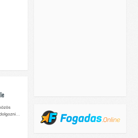
le
 közös
t dolgozni…