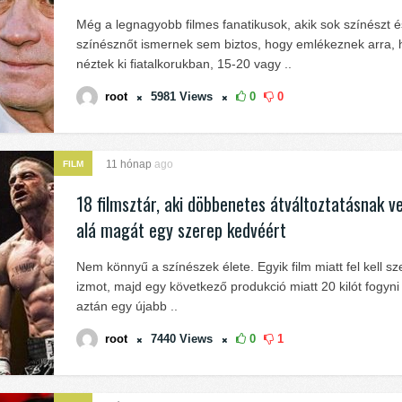
Még a legnagyobb filmes fanatikusok, akik sok színészt é
színésznőt ismernek sem biztos, hogy emlékeznek arra,
néztek ki fiatalkorukban, 15-20 vagy ..
root
5981
Views
0
0
11 hónap
ago
FILM
18 filmsztár, aki döbbenetes átváltoztatásnak v
alá magát egy szerep kedvéért
Nem könnyű a színészek élete. Egyik film miatt fel kell sz
izmot, majd egy következő produkció miatt 20 kilót fogyni 
aztán egy újabb ..
root
7440
Views
0
1