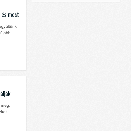
n és most
egyűltünk
gújabb
álják
a meg.
eket