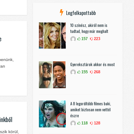
Legfelkapottabb
10 színész, akiről nem is
tudtad, hogy már meghalt
e
157
223
benünk,
Gyereksztárok akkor és most
yan
155
268
A 8 legordítóbb filmes baki,
amiket biztosan nem vettél
észre
inkből
118
128
zik körül,