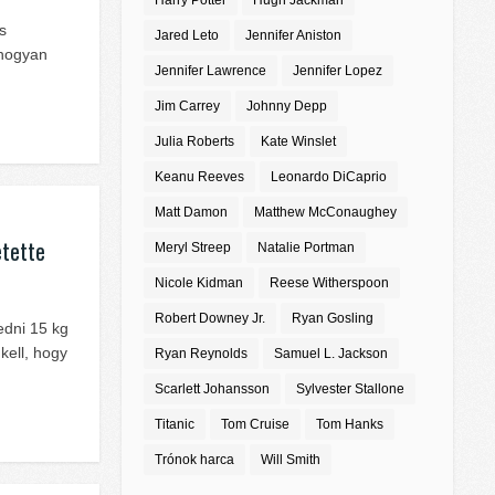
Harry Potter
Hugh Jackman
s
Jared Leto
Jennifer Aniston
 hogyan
Jennifer Lawrence
Jennifer Lopez
Jim Carrey
Johnny Depp
Julia Roberts
Kate Winslet
Keanu Reeves
Leonardo DiCaprio
Matt Damon
Matthew McConaughey
etette
Meryl Streep
Natalie Portman
Nicole Kidman
Reese Witherspoon
Robert Downey Jr.
Ryan Gosling
edni 15 kg
kell, hogy
Ryan Reynolds
Samuel L. Jackson
Scarlett Johansson
Sylvester Stallone
Titanic
Tom Cruise
Tom Hanks
Trónok harca
Will Smith