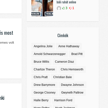
báli ruhát online
3
1
 és most
Címkék
emes volt
Angelina Jolie
Anne Hathaway
a
Arnold Schwarzenegger
Brad Pitt
Bruce Willis
Cameron Diaz
Charlize Theron
Chris Hemsworth
Chris Pratt
Christian Bale
Drew Barrymore
Dwayne Johnson
George Clooney
Gwyneth Paltrow
nki
Halle Berry
Harrison Ford