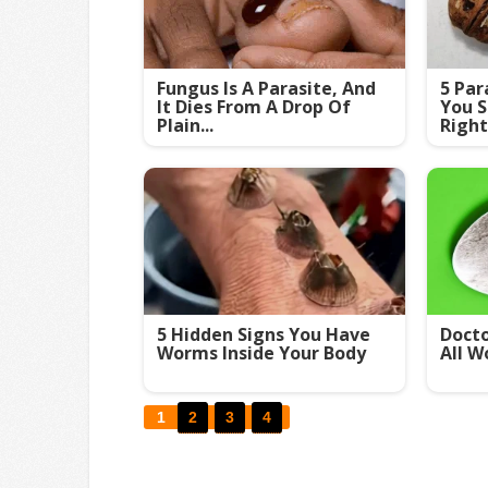
Fungus Is A Parasite, And
5 Par
It Dies From A Drop Of
You S
Plain...
Righ
5 Hidden Signs You Have
Docto
Worms Inside Your Body
All W
1
2
3
4