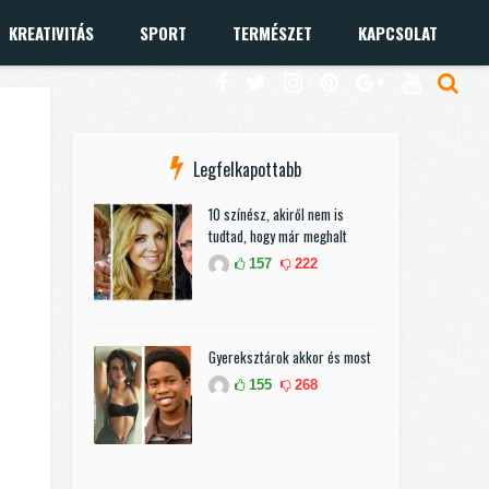
KREATIVITÁS
SPORT
TERMÉSZET
KAPCSOLAT
Legfelkapottabb
10 színész, akiről nem is
tudtad, hogy már meghalt
157
222
Gyereksztárok akkor és most
155
268