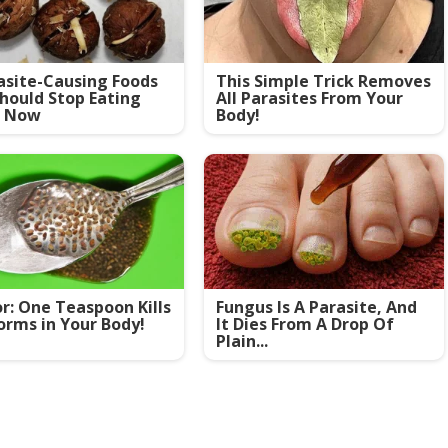
asite-Causing Foods
This Simple Trick Removes
hould Stop Eating
All Parasites From Your
t Now
Body!
r: One Teaspoon Kills
Fungus Is A Parasite, And
orms in Your Body!
It Dies From A Drop Of
Plain...