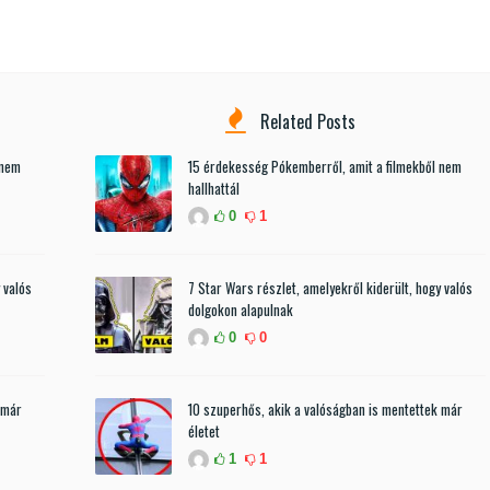
Related Posts
 nem
15 érdekesség Pókemberről, amit a filmekből nem
hallhattál
0
1
 valós
7 Star Wars részlet, amelyekről kiderült, hogy valós
dolgokon alapulnak
0
0
 már
10 szuperhős, akik a valóságban is mentettek már
életet
1
1