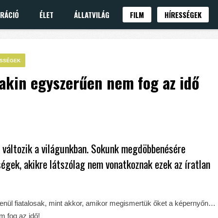
IRÁCIÓ
ÉLET
ÁLLATVILÁG
FILM
HÍRESSÉGEK
ESSÉGEK
 akin egyszerűen nem fog az idő
i változik a világunkban. Sokunk megdöbbenésére
égek, akikre látszólag nem vonatkoznak ezek az íratlan
lenül fiatalosak, mint akkor, amikor megismertük őket a képernyőn…
m fog az idő!