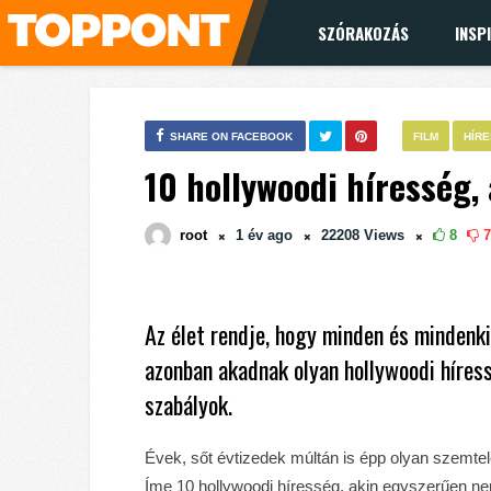
SZÓRAKOZÁS
INSP
SHARE ON FACEBOOK
FILM
HÍR
10 hollywoodi híresség,
root
1 év
ago
22208
Views
8
7
Az élet rendje, hogy minden és mindenk
azonban akadnak olyan hollywoodi híress
szabályok.
Évek, sőt évtizedek múltán is épp olyan szemte
Íme 10 hollywoodi híresség, akin egyszerűen ne