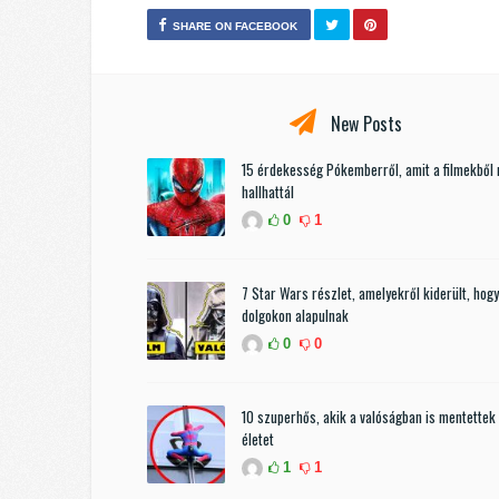
SHARE ON FACEBOOK
New Posts
15 érdekesség Pókemberről, amit a filmekből
hallhattál
0
1
7 Star Wars részlet, amelyekről kiderült, hogy
dolgokon alapulnak
0
0
10 szuperhős, akik a valóságban is mentettek
életet
1
1