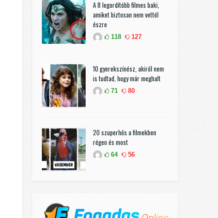
A 8 legordítóbb filmes baki,
amiket biztosan nem vettél
észre
118
127
10 gyerekszínész, akiről nem
is tudtad, hogy már meghalt
71
80
20 szuperhős a filmekben
régen és most
64
56