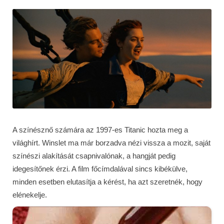
A színésznő számára az 1997-es Titanic hozta meg a
világhírt. Winslet ma már borzadva nézi vissza a mozit, saját
színészi alakítását csapnivalónak, a hangját pedig
idegesítőnek érzi. A film főcímdalával sincs kibékülve,
minden esetben elutasítja a kérést, ha azt szeretnék, hogy
elénekelje.