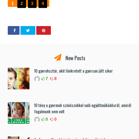
1
2
3
4
New Posts
10 gyereksztár, akit tönkretett a gyorsan jött siker
7
8
10 tény a gyermek színészekkel való együttműködésről, amiről
fogalmunk sem volt
0
0