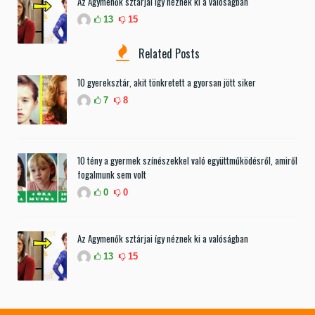
Az Agymenők sztárjai így néznek ki a valóságban
13
15
Related Posts
10 gyereksztár, akit tönkretett a gyorsan jött siker
7
8
10 tény a gyermek színészekkel való együttműködésről, amiről
fogalmunk sem volt
0
0
Az Agymenők sztárjai így néznek ki a valóságban
13
15