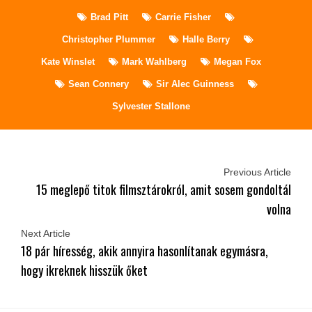
Brad Pitt
Carrie Fisher
Christopher Plummer
Halle Berry
Kate Winslet
Mark Wahlberg
Megan Fox
Sean Connery
Sir Alec Guinness
Sylvester Stallone
Previous Article
15 meglepő titok filmsztárokról, amit sosem gondoltál
volna
Next Article
18 pár híresség, akik annyira hasonlítanak egymásra,
hogy ikreknek hisszük őket