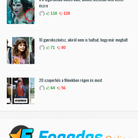
észre
118
128
10 gyerekszínész, akiről nem is tudtad, hogy már meghalt
71
80
20 szuperhős a filmekben régen és most
64
56