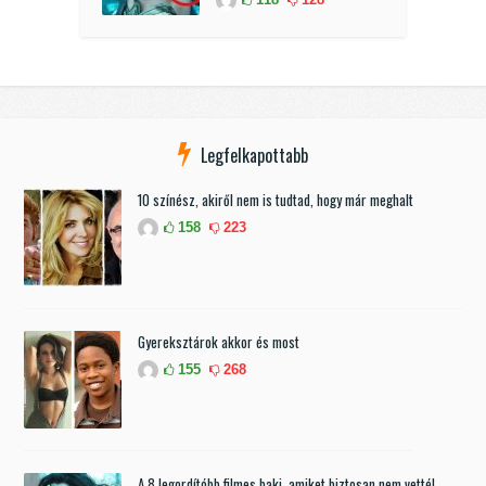
Legfelkapottabb
10 színész, akiről nem is tudtad, hogy már meghalt
158
223
Gyereksztárok akkor és most
155
268
A 8 legordítóbb filmes baki, amiket biztosan nem vettél