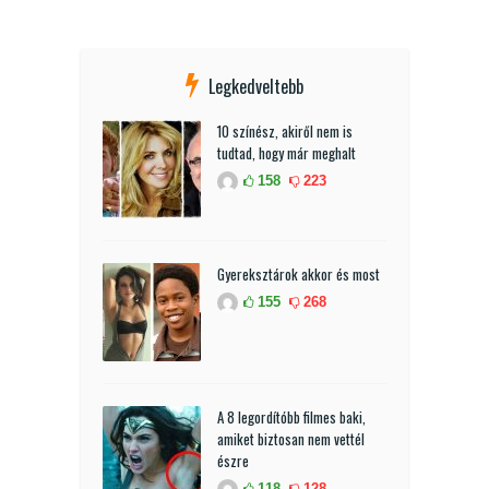
Legkedveltebb
10 színész, akiről nem is
tudtad, hogy már meghalt
158
223
Gyereksztárok akkor és most
155
268
A 8 legordítóbb filmes baki,
amiket biztosan nem vettél
észre
118
128