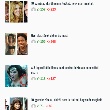
10 színész, akiről nem is tudtad, hogy már meghalt
157
223
Gyereksztárok akkor és most
155
268
A 8 legordítóbb filmes baki, amiket biztosan nem vettél
észre
118
127
10 gyerekszínész, akiről nem is tudtad, hogy már meghalt
71
80