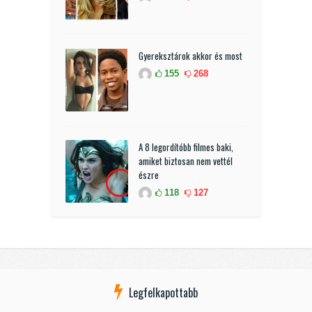
Gyereksztárok akkor és most
155
268
A 8 legordítóbb filmes baki,
amiket biztosan nem vettél
észre
118
127
Legfelkapottabb