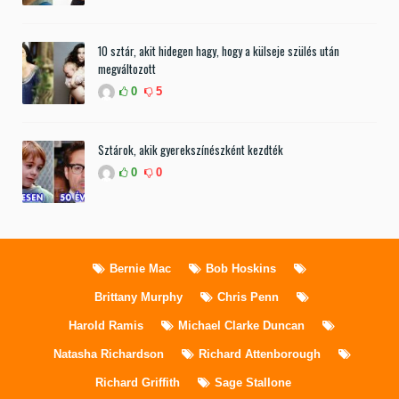
10 sztár, akit hidegen hagy, hogy a külseje szülés után
megváltozott
0
5
Sztárok, akik gyerekszínészként kezdték
0
0
Bernie Mac
Bob Hoskins
Brittany Murphy
Chris Penn
Harold Ramis
Michael Clarke Duncan
Natasha Richardson
Richard Attenborough
Richard Griffith
Sage Stallone