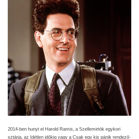
2014-ben hunyt el Harold Ramis, a Szellemirtók egykori
sztárja, az Idétlen időkig vagy a Csak egy kis pánik rendező-