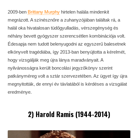
2009-ben
Brittany Murphy
hirtelen halála mindenkit
megrázott. A színésznőre a zuhanyzójában találtak rá, a
halál oka hivatalosan tüdőgyulladás, vérszegénység és
néhány bevett gyógyszer szerencsétlen kombinációja volt.
Édesapja nem tudott belenyugodni az egyszerű balesetnek
elkönyvelt tragédiába, így 2013-ban benyújtotta a kérelmét,
hogy vizsgálják meg újra lánya maradványait. A
nyilvánosságra került boncolási jegyzőkönyv szerint
patkányméreg volt a sztár szervezetében. Az ügyet így újra
megnyitották, de ennyi év távlatából is kérdéses a vizsgálat
eredménye.
2) Harold Ramis (1944-2014)