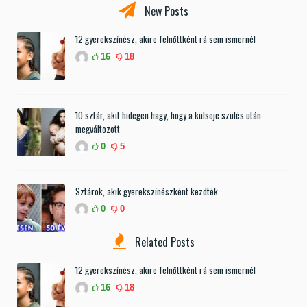
New Posts
12 gyerekszínész, akire felnőttként rá sem ismernél
16
18
10 sztár, akit hidegen hagy, hogy a külseje szülés után
megváltozott
0
5
Sztárok, akik gyerekszínészként kezdték
0
0
Related Posts
12 gyerekszínész, akire felnőttként rá sem ismernél
16
18