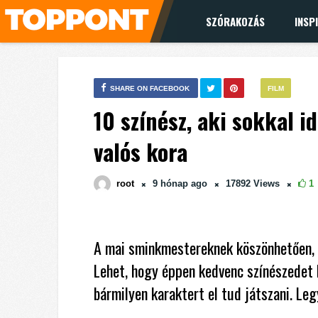
SZÓRAKOZÁS
INSP
SHARE ON FACEBOOK
FILM
10 színész, aki sokkal i
valós kora
root
9 hónap
ago
17892
Views
1
A mai sminkmestereknek köszönhetően, b
Lehet, hogy éppen kedvenc színészedet 
bármilyen karaktert el tud játszani. Legye