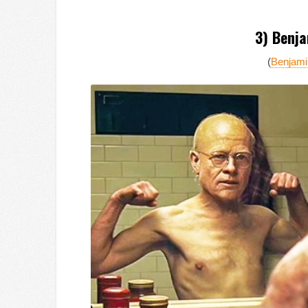
3) Benja
(
Benjamin