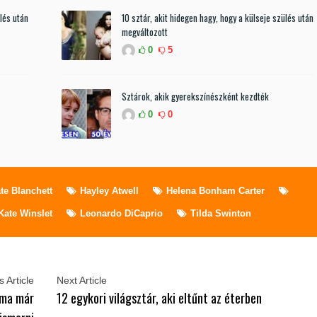
ülés után
10 sztár, akit hidegen hagy, hogy a külseje szülés után
megváltozott
0
5
Sztárok, akik gyerekszínészként kezdték
0
0
te Blanchett
Hayley Atwell
Helena Bonham Carter
Kate Winslet
Leonardo DiCaprio
Tilda Swinton
 Article
Next Article
 ma már
12 egykori világsztár, aki eltűnt az éterben