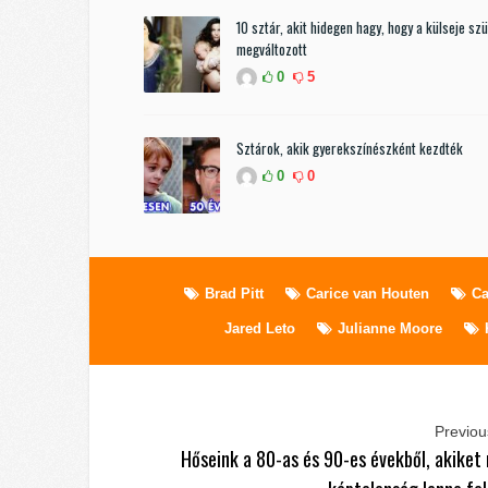
10 sztár, akit hidegen hagy, hogy a külseje sz
megváltozott
0
5
Sztárok, akik gyerekszínészként kezdték
0
0
Brad Pitt
Carice van Houten
Ca
Jared Leto
Julianne Moore
Previous
Hőseink a 80-as és 90-es évekből, akiket