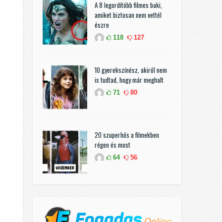
A 8 legordítóbb filmes baki,
amiket biztosan nem vettél
észre
118
127
10 gyerekszínész, akiről nem
is tudtad, hogy már meghalt
71
80
20 szuperhős a filmekben
régen és most
64
56