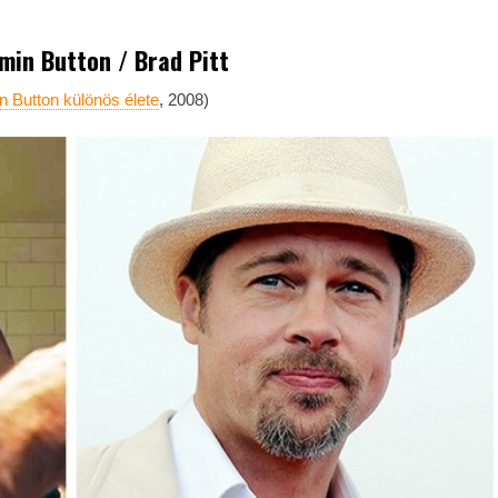
min Button / Brad Pitt
 Button különös élete
, 2008)