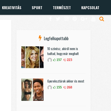
KREATIVITÁS
SPORT
TERMÉSZET
KAPCSOLAT
Legfelkapottabb
10 színész, akiről nem is
tudtad, hogy már meghalt
157
223
Gyereksztárok akkor és most
155
268