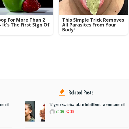
op For More Than 2
This Simple Trick Removes
- It's The First Sign Of
All Parasites From Your
Body!
Related Posts
smernél
12 gyerekszínész, akire felnőttként rá sem ismernél
16
18