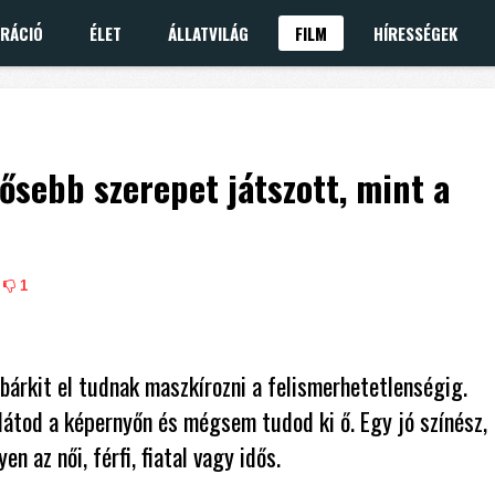
IRÁCIÓ
ÉLET
ÁLLATVILÁG
FILM
HÍRESSÉGEK
dősebb szerepet játszott, mint a
1
árkit el tudnak maszkírozni a felismerhetetlenségig.
látod a képernyőn és mégsem tudod ki ő. Egy jó színész,
n az női, férfi, fiatal vagy idős.