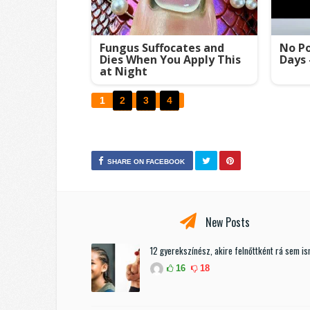
Fungus Suffocates and
No Po
Dies When You Apply This
Days 
at Night
1
2
3
4
SHARE ON FACEBOOK
New Posts
12 gyerekszínész, akire felnőttként rá sem i
16
18