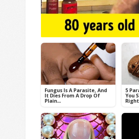
Fungus Is A Parasite, And
5 Par
It Dies From A Drop Of
You S
Plain...
Righ