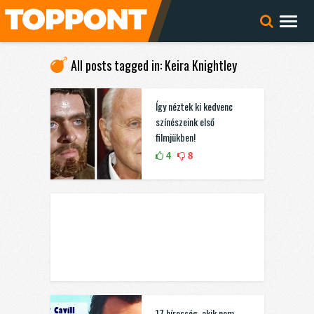
All posts tagged in: Keira Knightley
Így néztek ki kedvenc
színészeink első
filmjükben!
4
8
17 híresség, akik nem