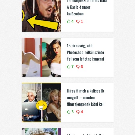
15 elképesztő filmes baki
A Karib-tenger
kalózaiban
4
1
15 híresség, akit
Photoshop nélkül szinte
fel sem lehetne ismerni
7
6
Híres filmek a kulisszák
mögött – minden
filmrajongónak látni kell
3
4