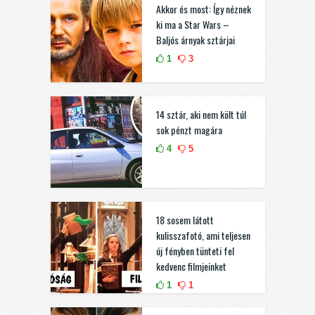
Akkor és most: Így néznek
ki ma a Star Wars –
Baljós árnyak sztárjai
1
3
14 sztár, aki nem költ túl
sok pénzt magára
4
5
18 sosem látott
kulisszafotó, ami teljesen
új fényben tünteti fel
kedvenc filmjeinket
1
1