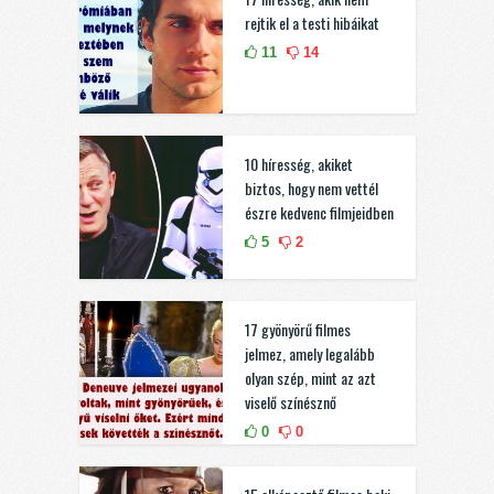
rejtik el a testi hibáikat
11
14
10 híresség, akiket
biztos, hogy nem vettél
észre kedvenc filmjeidben
5
2
17 gyönyörű filmes
jelmez, amely legalább
olyan szép, mint az azt
viselő színésznő
0
0