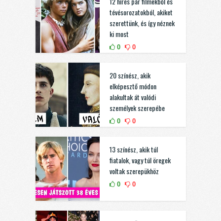
12 híres pár filmekből és
tévésorozatokból, akiket
szerettünk, és így néznek
ki most
0
0
20 színész, akik
elképesztő módon
alakultak át valódi
személyek szerepébe
0
0
13 színész, akik túl
fiatalok, vagy túl öregek
voltak szerepükhöz
0
0