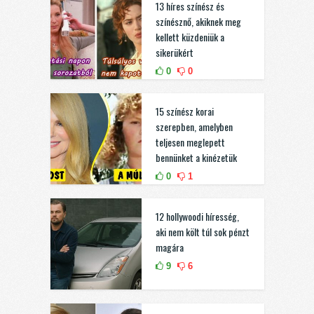
13 híres színész és
színésznő, akiknek meg
kellett küzdeniük a
sikerükért
0
0
15 színész korai
szerepben, amelyben
teljesen meglepett
bennünket a kinézetük
0
1
12 hollywoodi híresség,
aki nem költ túl sok pénzt
magára
9
6