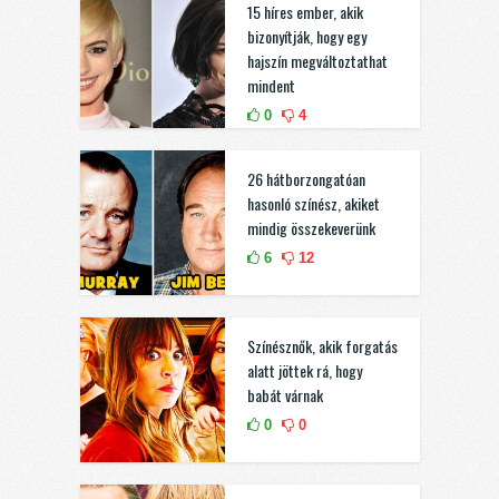
15 híres ember, akik
bizonyítják, hogy egy
hajszín megváltoztathat
mindent
0
4
26 hátborzongatóan
hasonló színész, akiket
mindig összekeverünk
6
12
Színésznők, akik forgatás
alatt jöttek rá, hogy
babát várnak
0
0