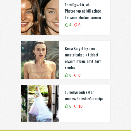
15 világsztár, akit
Photoshop nélkül szinte
fel sem lehetne ismerni
4
6
Keira Knightley nem
meztelenkedik többet
olyan filmben, amit férfi
rendez
0
0
15 hollywoodi sztár
meseszép esküvői ruhája
6
10