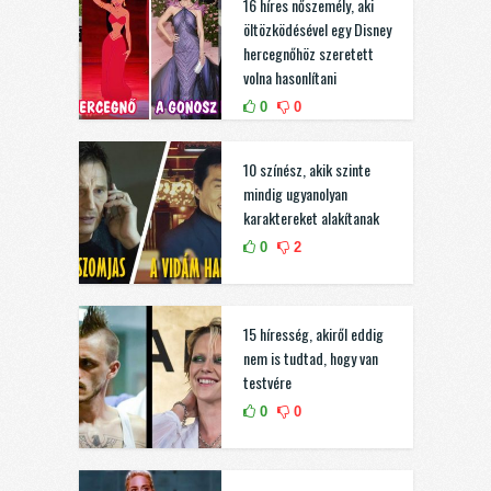
16 híres nőszemély, aki
öltözködésével egy Disney
hercegnőhöz szeretett
volna hasonlítani
0
0
10 színész, akik szinte
mindig ugyanolyan
karaktereket alakítanak
0
2
15 híresség, akiről eddig
nem is tudtad, hogy van
testvére
0
0