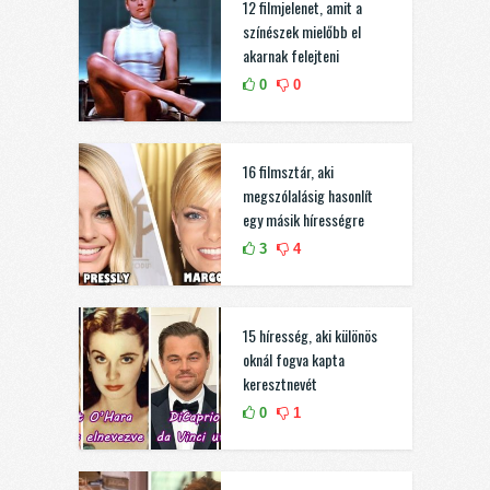
12 filmjelenet, amit a
színészek mielőbb el
akarnak felejteni
0
0
16 filmsztár, aki
megszólalásig hasonlít
egy másik hírességre
3
4
15 híresség, aki különös
oknál fogva kapta
keresztnevét
0
1