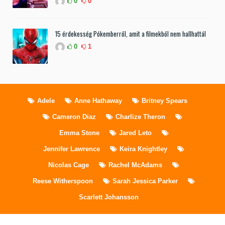
0
0
15 érdekesség Pókemberről, amit a filmekből nem hallhattál
0
1
Adele
Anne Hathaway
Britney Spears
Cameron Diaz
Charlize Theron
Emma Stone
Jared Leto
Jennifer Lawrence
Keira Knightley
Nicolas Cage
Rachel McAdams
Reese Witherspoon
Sarah Jessica Parker
Scarlett Johansson