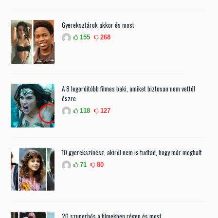
Gyereksztárok akkor és most
155
268
A 8 legordítóbb filmes baki, amiket biztosan nem vettél
észre
118
127
10 gyerekszínész, akiről nem is tudtad, hogy már meghalt
71
80
20 szuperhős a filmekben régen és most