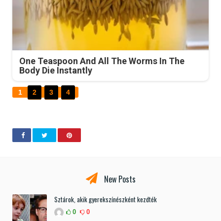
One Teaspoon And All The Worms In The
Body Die Instantly
1
2
3
4
New Posts
Sztárok, akik gyerekszínészként kezdték
0
0