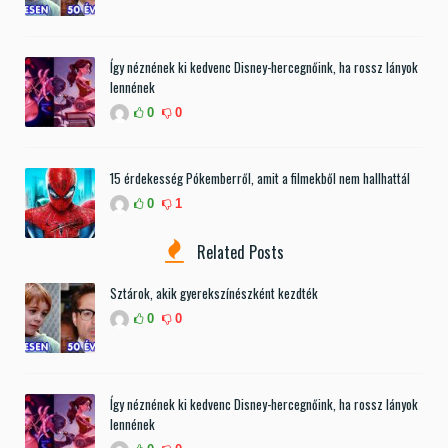
Így néznének ki kedvenc Disney-hercegnőink, ha rossz lányok
lennének
0
0
15 érdekesség Pókemberről, amit a filmekből nem hallhattál
0
1
Related Posts
Sztárok, akik gyerekszínészként kezdték
0
0
Így néznének ki kedvenc Disney-hercegnőink, ha rossz lányok
lennének