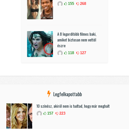
155
268
A 8 legordítóbb filmes baki,
amiket biztosan nem vettél
észre
118
127
Legfelkapottabb
10 színész, akiről nem is tudtad, hogy már meghalt
157
223