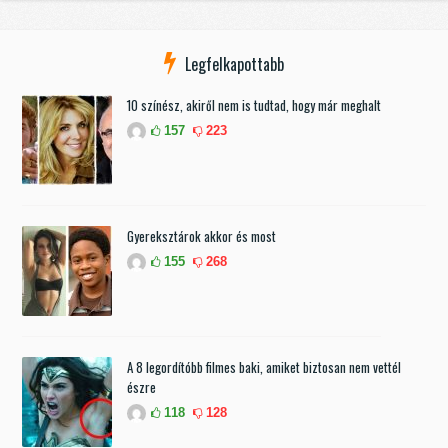
Legfelkapottabb
10 színész, akiről nem is tudtad, hogy már meghalt
157
223
Gyereksztárok akkor és most
155
268
A 8 legordítóbb filmes baki, amiket biztosan nem vettél
észre
118
128