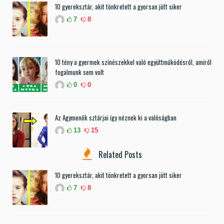
10 gyereksztár, akit tönkretett a gyorsan jött siker
7
8
10 tény a gyermek színészekkel való együttműködésről, amiről
fogalmunk sem volt
0
0
Az Agymenők sztárjai így néznek ki a valóságban
13
15
Related Posts
10 gyereksztár, akit tönkretett a gyorsan jött siker
7
8