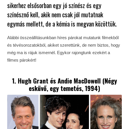
sikerhez elsősorban egy jó színész és egy
színésznő kell, akik nem csak jól mutatnak
egymás mellett, de a kémia is megvan közöttük.
Alábbi összeállításunkban híres párokat mutatunk filmekből
és tévésorozatokból, akiket szerettünk, de nem biztos, hogy
még ma is rájuk ismernél. Egykor rajongtunk ezekért a
filmes párokért!
1. Hugh Grant és Andie MacDowell (Négy
esküvő, egy temetés, 1994)