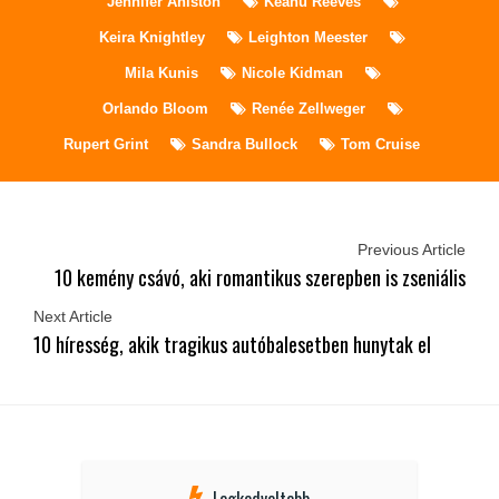
Jennifer Aniston
Keanu Reeves
Keira Knightley
Leighton Meester
Mila Kunis
Nicole Kidman
Orlando Bloom
Renée Zellweger
Rupert Grint
Sandra Bullock
Tom Cruise
Previous Article
10 kemény csávó, aki romantikus szerepben is zseniális
Next Article
10 híresség, akik tragikus autóbalesetben hunytak el