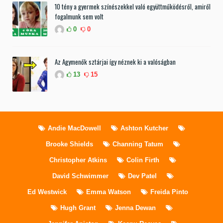
10 tény a gyermek színészekkel való együttműködésről, amiről
fogalmunk sem volt
0
0
Az Agymenők sztárjai így néznek ki a valóságban
13
15
Andie MacDowell
Ashton Kutcher
Brooke Shields
Channing Tatum
Christopher Atkins
Colin Firth
David Schwimmer
Dev Patel
Ed Westwick
Emma Watson
Freida Pinto
Hugh Grant
Jenna Dewan