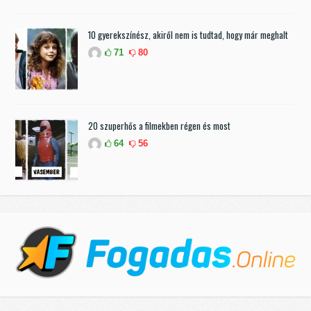
10 gyerekszínész, akiről nem is tudtad, hogy már meghalt
71
80
20 szuperhős a filmekben régen és most
64
56