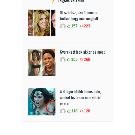
Legkedveltebb
10 színész, akiről nem is
tudtad, hogy már meghalt
157
223
Gyereksztárok akkor és most
155
268
A 8 legordítóbb filmes baki,
amiket biztosan nem vettél
észre
118
128