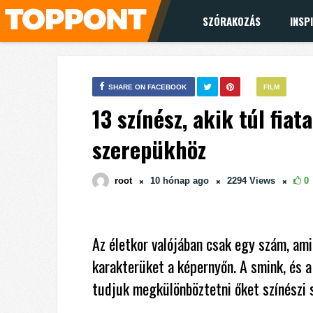
SZÓRAKOZÁS
INSP
SHARE ON FACEBOOK
FILM
13 színész, akik túl fiat
szerepükhöz
root
10 hónap
ago
2294
Views
0
Az életkor valójában csak egy szám, ami
karakterüket a képernyőn. A smink, és 
tudjuk megkülönböztetni őket színészi sz