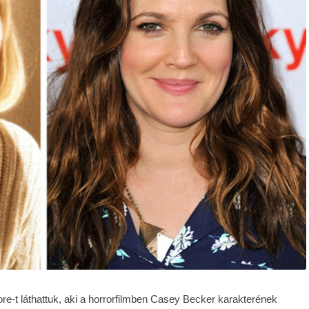
re-t láthattuk, aki a horrorfilmben Casey Becker karakterének