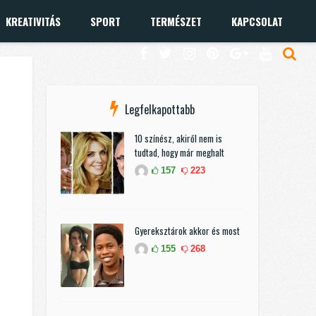
KREATIVITÁS
SPORT
TERMÉSZET
KAPCSOLAT
Legfelkapottabb
10 színész, akiről nem is
tudtad, hogy már meghalt
157
223
Gyereksztárok akkor és most
155
268