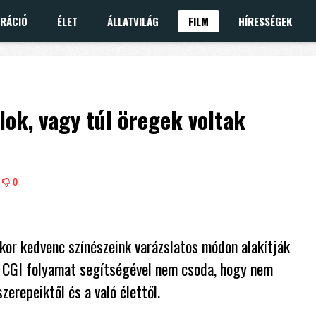
IRÁCIÓ
ÉLET
ÁLLATVILÁG
FILM
HÍRESSÉGEK
alok, vagy túl öregek voltak
0
kor kedvenc színészeink varázslatos módon alakítják
a CGI folyamat segítségével nem csoda, hogy nem
erepeiktől és a való élettől.