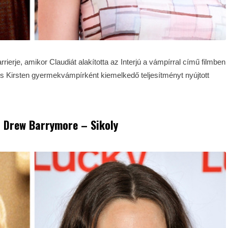
ierje, amikor Claudiát alakította az Interjú a vámpírral című filmben
es Kirsten gyermekvámpírként kiemelkedő teljesítményt nyújtott
: Drew Barrymore – Sikoly