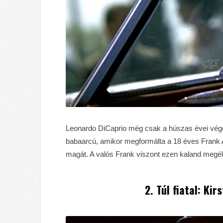
Leonardo DiCaprio még csak a húszas évei végén já
babaarcú, amikor megformálta a 18 éves Frank Ab
magát. A valós Frank viszont ezen kaland megélés
2. Túl fiatal: Ki