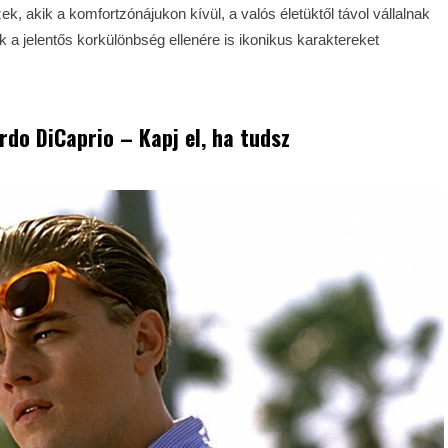
k, akik a komfortzónájukon kívül, a valós életüktől távol vállalnak
 a jelentős korkülönbség ellenére is ikonikus karaktereket
ardo DiCaprio – Kapj el, ha tudsz