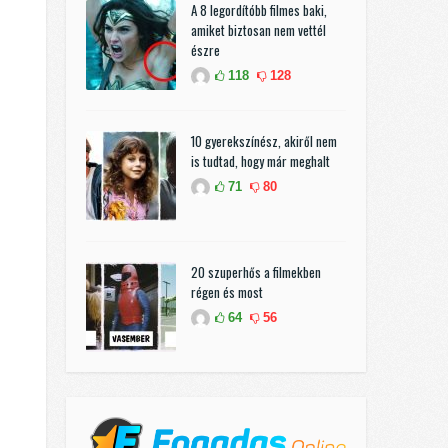
A 8 legordítóbb filmes baki,
amiket biztosan nem vettél
észre
118
128
10 gyerekszínész, akiről nem
is tudtad, hogy már meghalt
71
80
20 szuperhős a filmekben
régen és most
64
56