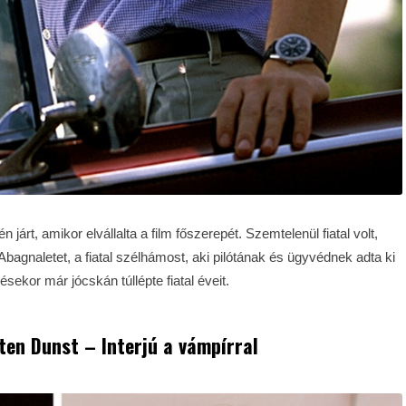
rt, amikor elvállalta a film főszerepét. Szemtelenül fiatal volt,
agnaletet, a fiatal szélhámost, aki pilótának és ügyvédnek adta ki
ekor már jócskán túllépte fiatal éveit.
rsten Dunst – Interjú a vámpírral