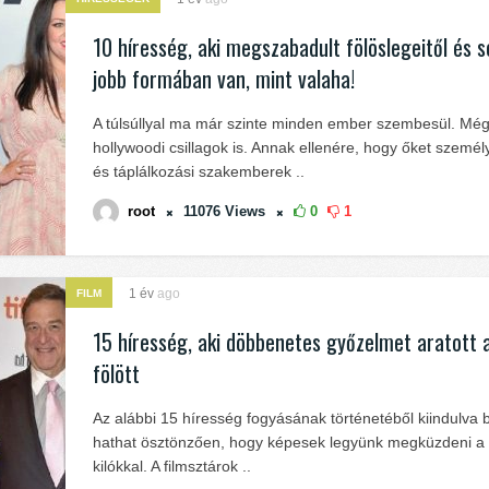
10 híresség, aki megszabadult fölöslegeitől és s
jobb formában van, mint valaha!
A túlsúllyal ma már szinte minden ember szembesül. Még
hollywoodi csillagok is. Annak ellenére, hogy őket személ
és táplálkozási szakemberek ..
root
11076
Views
0
1
1 év
ago
FILM
15 híresség, aki döbbenetes győzelmet aratott a
fölött
Az alábbi 15 híresség fogyásának történetéből kiindulva 
hathat ösztönzően, hogy képesek legyünk megküzdeni a 
kilókkal. A filmsztárok ..