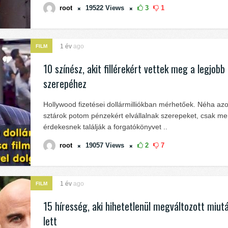
root
19522
Views
3
1
1 év
ago
FILM
10 színész, akit fillérekért vettek meg a legjobb
szerepéhez
Hollywood fizetései dollármilliókban mérhetőek. Néha az
sztárok potom pénzekért elvállalnak szerepeket, csak me
érdekesnek találják a forgatókönyvet ..
root
19057
Views
2
7
1 év
ago
FILM
15 híresség, aki hihetetlenül megváltozott miut
lett