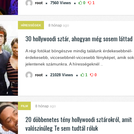
root
7560
Views
0
1
8 hónap
ago
HÍRESSÉGEK
30 hollywoodi sztár, ahogyan még sosem láttad
A régi fotókat böngészve mindig találunk érdekesebbnél-
érdekesebb, viccesebbnél-viccesebb fényképet, amik sok
jelentenek számunkra. A hírességeknél ..
root
21028
Views
1
0
8 hónap
ago
FILM
20 döbbenetes tény hollywoodi sztárokról, amit
valószínűleg Te sem tudtál róluk