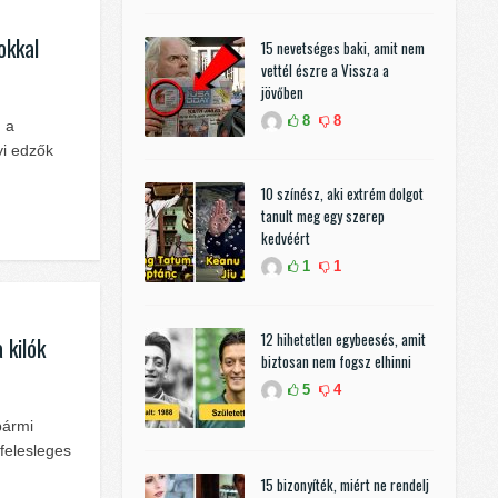
okkal
15 nevetséges baki, amit nem
vettél észre a Vissza a
jövőben
8
8
 a
yi edzők
10 színész, aki extrém dolgot
tanult meg egy szerep
kedvéért
1
1
12 hihetetlen egybeesés, amit
 kilók
biztosan nem fogsz elhinni
5
4
bármi
felesleges
15 bizonyíték, miért ne rendelj