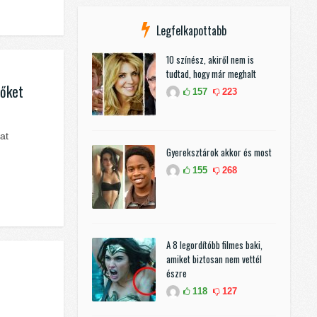
Legfelkapottabb
10 színész, akiről nem is
tudtad, hogy már meghalt
 őket
157
223
at
Gyereksztárok akkor és most
155
268
A 8 legordítóbb filmes baki,
amiket biztosan nem vettél
észre
118
127