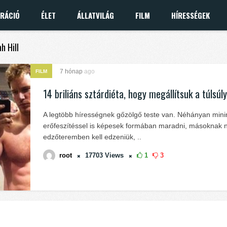
IRÁCIÓ
ÉLET
ÁLLATVILÁG
FILM
HÍRESSÉGEK
h Hill
7 hónap
ago
FILM
14 briliáns sztárdiéta, hogy megállítsuk a túlsúly
A legtöbb hírességnek gőzölgő teste van. Néhányan mini
erőfeszítéssel is képesek formában maradni, másoknak 
edzőteremben kell edzeniük, ..
root
17703
Views
1
3