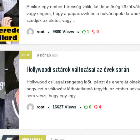
Amikor egy ember híresség válik, két lehetőség közül vál
vagy engedi, hogy a paparazzik és a bulvárlapok darabo
szedjék az életét, vagy ..
root
9880
Views
1
0
9 hónap
ago
FILM
Hollywoodi sztárok változásai az évek során
Hollywood csillagai rengeteg időt, pénzt és energiát ölne
hogy ezt a változást láthatatlanná tegyék, az ember soks
sem veszi, hogy egy-egy ..
root
16627
Views
0
4
1 év
ago
HÍRESSÉGEK