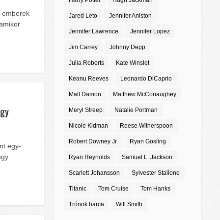
Harry Potter
Hugh Jackman
pi emberek
Jared Leto
Jennifer Aniston
 amikor
Jennifer Lawrence
Jennifer Lopez
Jim Carrey
Johnny Depp
Julia Roberts
Kate Winslet
Keanu Reeves
Leonardo DiCaprio
Matt Damon
Matthew McConaughey
egy
Meryl Streep
Natalie Portman
Nicole Kidman
Reese Witherspoon
Robert Downey Jr.
Ryan Gosling
nt egy-
egy
Ryan Reynolds
Samuel L. Jackson
Scarlett Johansson
Sylvester Stallone
Titanic
Tom Cruise
Tom Hanks
Trónok harca
Will Smith