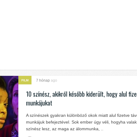
7 hónap
ago
FILM
10 színész, akikről később kiderült, hogy alul fiz
munkájukat
A színészek gyakran különböző okok miatt alul fizetve tá
munkájuk befejeztével. Sok ember úgy véli, hogyha valak
színész lesz, az maga az álommunka, ..