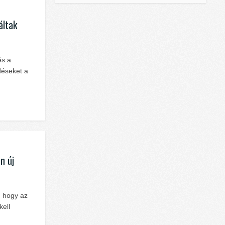
áltak
és a
déseket a
n új
, hogy az
kell