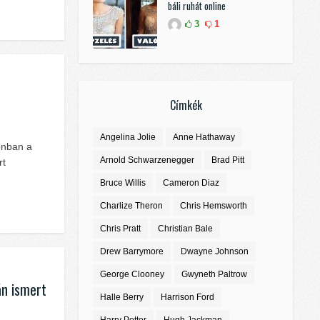
báli ruhát online
3
1
Címkék
Angelina Jolie
Anne Hathaway
onban a
Arnold Schwarzenegger
Brad Pitt
rt
Bruce Willis
Cameron Diaz
Charlize Theron
Chris Hemsworth
Chris Pratt
Christian Bale
Drew Barrymore
Dwayne Johnson
George Clooney
Gwyneth Paltrow
án ismert
Halle Berry
Harrison Ford