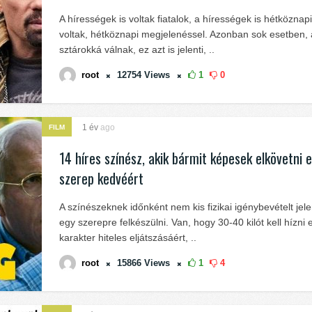
A hírességek is voltak fiatalok, a hírességek is hétközna
voltak, hétköznapi megjelenéssel. Azonban sok esetben,
sztárokká válnak, ez azt is jelenti, ..
root
12754
Views
1
0
1 év
ago
FILM
14 híres színész, akik bármit képesek elkövetni 
szerep kedvéért
A színészeknek időnként nem kis fizikai igénybevételt jele
egy szerepre felkészülni. Van, hogy 30-40 kilót kell hízni 
karakter hiteles eljátszásáért, ..
root
15866
Views
1
4