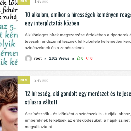
1 év
ago
FILM
10 alkalom, amikor a hírességek keményen reag
egy interjúztatás közben
A különleges hírek megszerzése érdekében a riporterek 
tévések rendszerint tesznek fel különféle kellemetlen kér
színészeknek és a zenészeknek. ..
root
2302
Views
0
0
2 év
ago
FILM
12 híresség, aki gondolt egy merészet és teljese
stílusra váltott
A színésznők - és időnként a színészek is - tudják, ahhoz
embereknek felkeltsék az érdeklődésüket, a hajuk színét 
megváltoztatni. ..