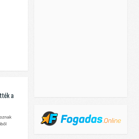
ették a
voznak
iből