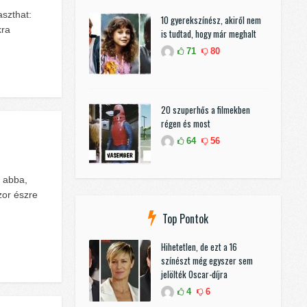
aszthat:
10 gyerekszínész, akiről nem
kra
is tudtad, hogy már meghalt
71
80
20 szuperhős a filmekben
régen és most
64
56
k abba,
zor észre
Top Pontok
Hihetetlen, de ezt a 16
színészt még egyszer sem
jelölték Oscar-díjra
4
6