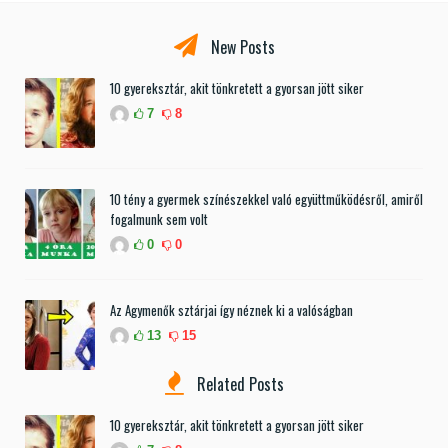
New Posts
10 gyereksztár, akit tönkretett a gyorsan jött siker
7
8
10 tény a gyermek színészekkel való együttműködésről, amiről
fogalmunk sem volt
0
0
Az Agymenők sztárjai így néznek ki a valóságban
13
15
Related Posts
10 gyereksztár, akit tönkretett a gyorsan jött siker