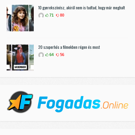
10 gyerekszínész, akiről nem is tudtad, hogy már meghalt
71
80
20 szuperhős a filmekben régen és most
64
56