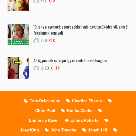
7
8
10 tény a gyermek színészekkel való együttműködésről, amiről
fogalmunk sem volt
0
0
Az Agymenők sztárjai így néznek ki a valóságban
13
15
Cara Delevingne
Charlize Theron
Chris Pratt
Emilia Clarke
Emilie de Ravin
Emma Roberts
Joey King
John Travolta
Jonah Hill