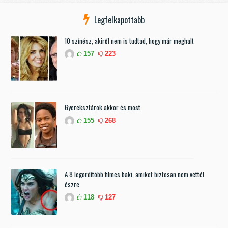
Legfelkapottabb
10 színész, akiről nem is tudtad, hogy már meghalt
157
223
Gyereksztárok akkor és most
155
268
A 8 legordítóbb filmes baki, amiket biztosan nem vettél
észre
118
127