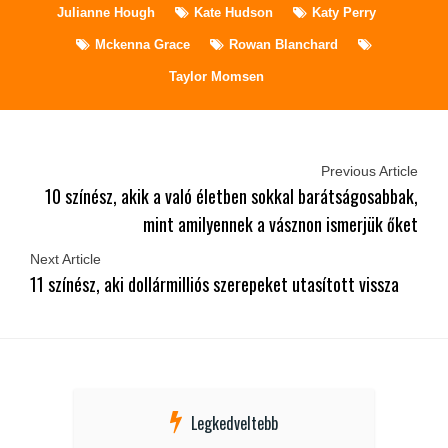
Julianne Hough
Kate Hudson
Katy Perry
Mckenna Grace
Rowan Blanchard
Taylor Momsen
Previous Article
10 színész, akik a való életben sokkal barátságosabbak,
mint amilyennek a vásznon ismerjük őket
Next Article
11 színész, aki dollármilliós szerepeket utasított vissza
Legkedveltebb