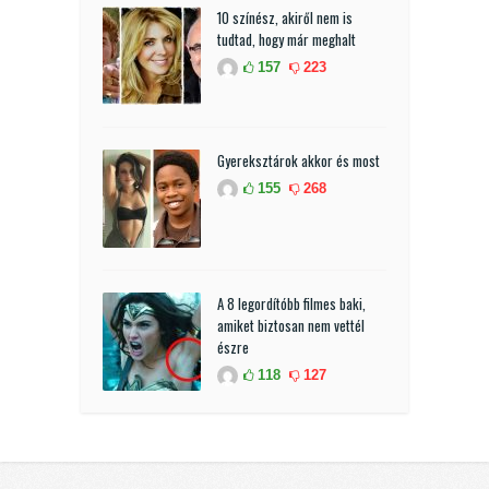
10 színész, akiről nem is
tudtad, hogy már meghalt
157
223
Gyereksztárok akkor és most
155
268
A 8 legordítóbb filmes baki,
amiket biztosan nem vettél
észre
118
127